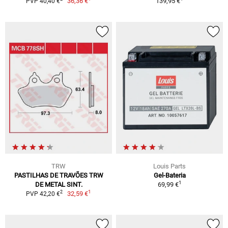
36,36 €
139,95 €
PVP 40,40 €
TRW
Louis Parts
PASTILHAS DE TRAVÕES TRW
Gel-Bateria
1
DE METAL SINT.
69,99 €
1
2
32,59 €
PVP 42,20 €