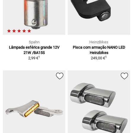
Spahn
HeinzBikes
Lâmpada esférica grande 12V
Pisca com armação NANO LED
21W /BA15S
Heinzbikes
1
1
2,99 €
249,00 €