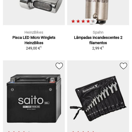
HeinzBikes
Spahn
Pisca LED Micro Winglets
Lâmpadas incandescentes 2
HeinzBikes
filamentos
1
1
249,00 €
2,99 €