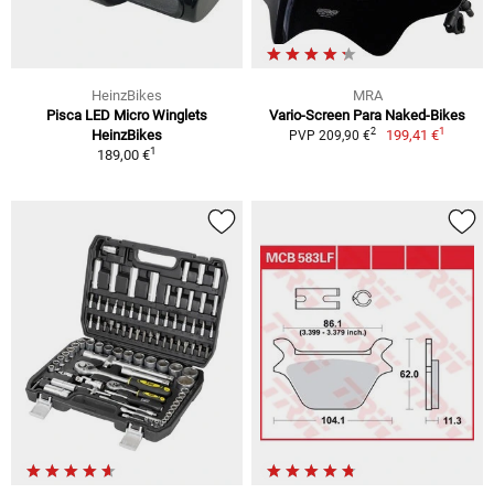
HeinzBikes
MRA
Pisca LED Micro Winglets
Vario-Screen Para Naked-Bikes
1
2
HeinzBikes
199,41 €
PVP 209,90 €
1
189,00 €