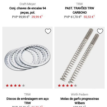
Craft-Meyer
TRW
Conj. chaves de encaixe 94
PAST. TRAVÕES TRW
peças, pol.
CARBONO
1
1
2
2
39,99 €
55,53 €
PVP 99,99 €
PVP 61,70 €
TRW
Wirth Federn
Discos de embraiagem em aço
Molas de garfo progressivas
TRW
Wilbers
1
1
2