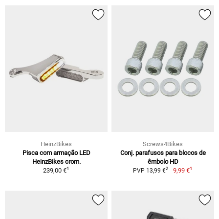
HeinzBikes
Screws4Bikes
Pisca com armação LED
Conj. parafusos para blocos de
HeinzBikes crom.
êmbolo HD
1
1
2
239,00 €
9,99 €
PVP 13,99 €