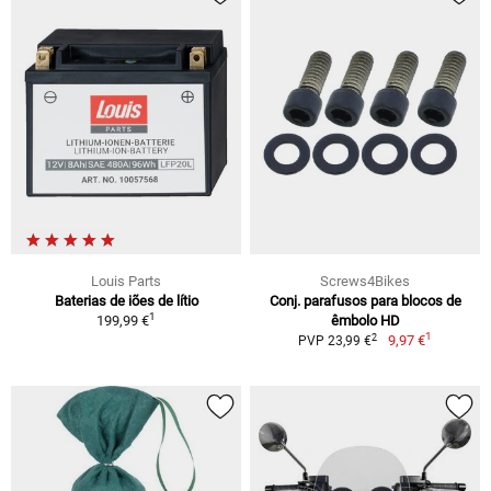
Louis Parts
Screws4Bikes
Baterias de iões de lítio
Conj. parafusos para blocos de
1
199,99 €
êmbolo HD
1
2
9,97 €
PVP 23,99 €