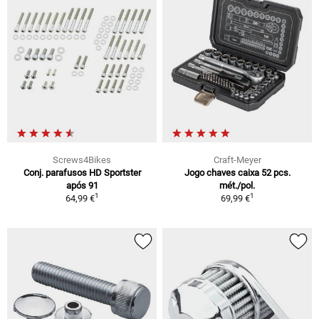
Screws4Bikes
Craft-Meyer
Conj. parafusos HD Sportster
Jogo chaves caixa 52 pcs.
após 91
mét./pol.
1
1
64,99 €
69,99 €