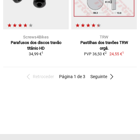
Screws4Bikes
TRW
Parafusos dos discos travão
Pastilhas dos travões TRW
titânio HD
orgâ.
1
1
2
34,99 €
24,55 €
PVP 36,50 €
Retroceder
Página 1 de 3
Seguinte