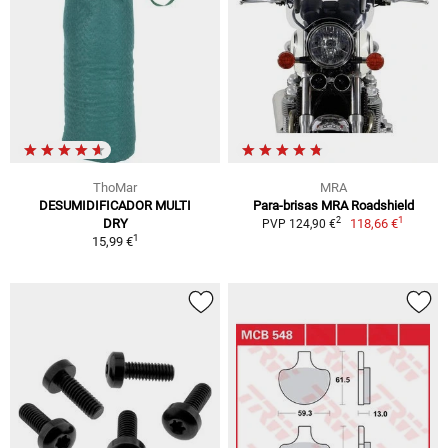
ThoMar
MRA
DESUMIDIFICADOR MULTI
Para-brisas MRA Roadshield
1
2
DRY
118,66 €
PVP 124,90 €
1
15,99 €