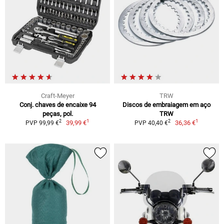
Craft-Meyer
TRW
Conj. chaves de encaixe 94
Discos de embraiagem em aço
peças, pol.
TRW
1
1
2
2
39,99 €
36,36 €
PVP 99,99 €
PVP 40,40 €