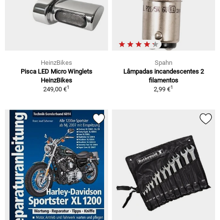
HeinzBikes
Spahn
Pisca LED Micro Winglets
Lâmpadas incandescentes 2
HeinzBikes
filamentos
1
1
249,00 €
2,99 €