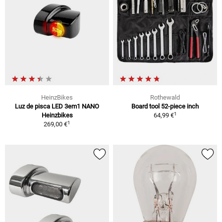
HeinzBikes
Rothewald
Luz de pisca LED 3em1 NANO
Board tool 52-piece inch
1
Heinzbikes
64,99 €
1
269,00 €