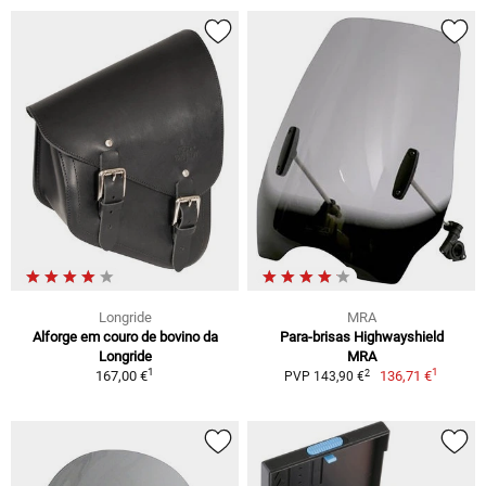
Longride
MRA
Alforge em couro de bovino da
Para-brisas Highwayshield
Longride
MRA
1
1
2
167,00 €
136,71 €
PVP 143,90 €