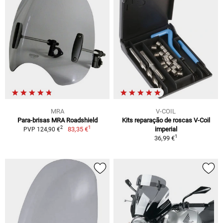
MRA
V-COIL
Para-brisas MRA Roadshield
Kits reparação de roscas V-Coil
1
2
83,35 €
imperial
PVP 124,90 €
1
36,99 €