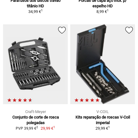
Parafusos dos discos travão
Porcas de capa aço inox. p/
titânio HD
espelho HD
1
1
34,99 €
8,99 €
Craft-Meyer
V-COIL
Conjunto de corte de rosca
Kits reparação de roscas V-Coil
polegadas
imperial
1
1
2
29,99 €
29,99 €
PVP 39,99 €