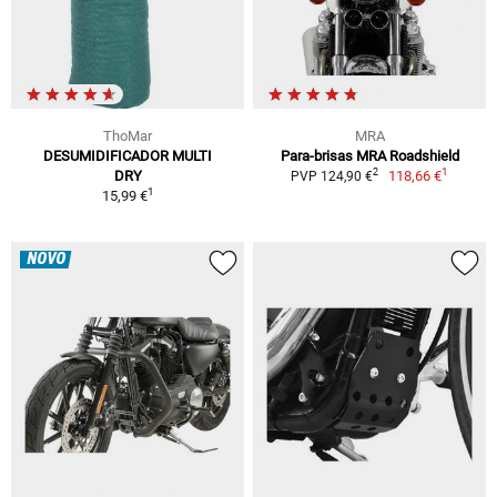
ThoMar
MRA
DESUMIDIFICADOR MULTI
Para-brisas MRA Roadshield
1
2
DRY
118,66 €
PVP 124,90 €
1
15,99 €
NOVO