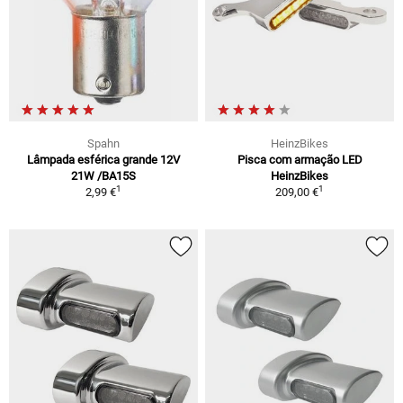
Spahn
HeinzBikes
Lâmpada esférica grande 12V
Pisca com armação LED
21W /BA15S
HeinzBikes
1
1
2,99 €
209,00 €