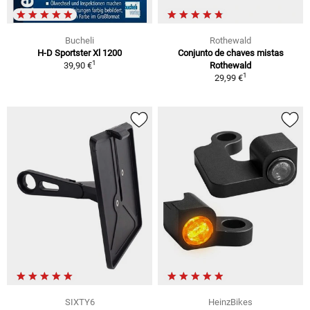
Bucheli
Rothewald
H-D Sportster Xl 1200
Conjunto de chaves mistas
1
39,90 €
Rothewald
1
29,99 €
SIXTY6
HeinzBikes