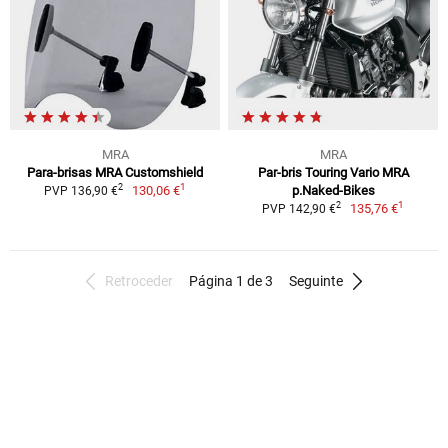
MRA
MRA
Para-brisas MRA Customshield
Par-bris Touring Vario MRA
1
2
130,06 €
p.Naked-Bikes
PVP 136,90 €
1
2
135,76 €
PVP 142,90 €
Retroceder
Página 1 de 3
Seguinte