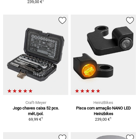
1
239,00 €
Craft-Meyer
HeinzBikes
Jogo chaves caixa 52 pcs.
Pisca com armação NANO LED
mét./pol.
Heinzbikes
1
1
69,99 €
239,00 €