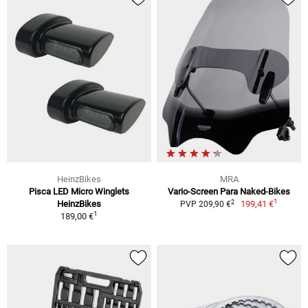
HeinzBikes
MRA
Pisca LED Micro Winglets
Vario-Screen Para Naked-Bikes
1
2
HeinzBikes
199,41 €
PVP 209,90 €
1
189,00 €