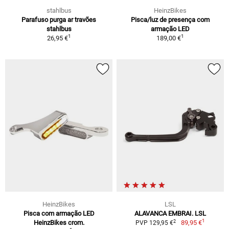
stahlbus
HeinzBikes
Parafuso purga ar travões
Pisca/luz de presença com
stahlbus
armação LED
1
1
26,95 €
189,00 €
HeinzBikes
LSL
Pisca com armação LED
ALAVANCA EMBRAI. LSL
1
2
HeinzBikes crom.
89,95 €
PVP 129,95 €