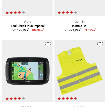
Wera
Garmin
Tool-Check Plus Imperial
zumo XT2 |
1
1
2
2
109,99 €
397,15 €
PVP 175,89 €
PVP 499,99 €