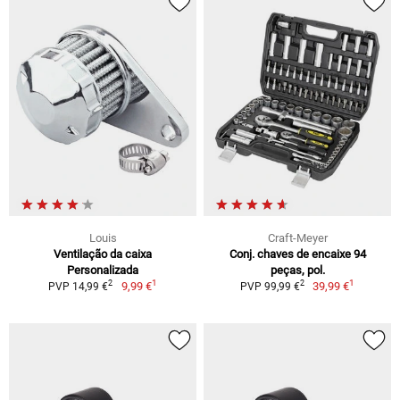
Louis
Craft-Meyer
Ventilação da caixa
Conj. chaves de encaixe 94
Personalizada
peças, pol.
1
1
2
2
9,99 €
39,99 €
PVP 14,99 €
PVP 99,99 €