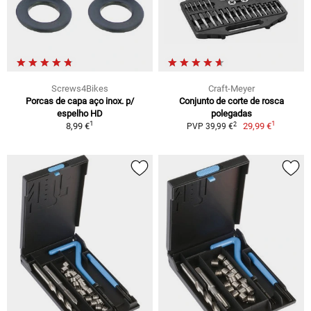
Screws4Bikes
Craft-Meyer
Porcas de capa aço inox. p/
Conjunto de corte de rosca
espelho HD
polegadas
1
1
2
8,99 €
29,99 €
PVP 39,99 €