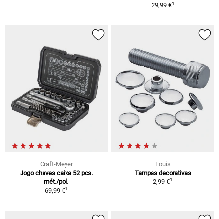
1
29,99 €
Craft-Meyer
Louis
Jogo chaves caixa 52 pcs.
Tampas decorativas
1
mét./pol.
2,99 €
1
69,99 €