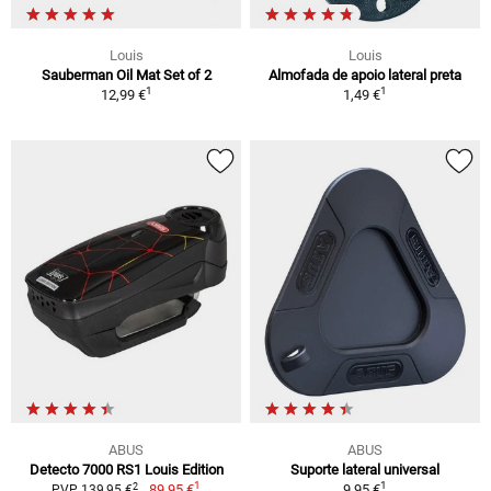
Louis
Louis
Sauberman Oil Mat Set of 2
Almofada de apoio lateral preta
1
1
12,99 €
1,49 €
ABUS
ABUS
Detecto 7000 RS1 Louis Edition
Suporte lateral universal
1
1
2
89,95 €
9,95 €
PVP 139,95 €