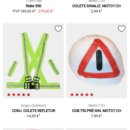
TOMTOM
Moto112+
Rider 550
COLETE SINALIZ. MOTO112+
1
1
2
279,00 €
2,99 €
PVP 399,00 €
Origin-Outdoors
Moto112+
CONJ. COLETE REFLETOR
COB.TRI.PRÉ-SIN. MOTO112+
1
1
14,95 €
7,99 €