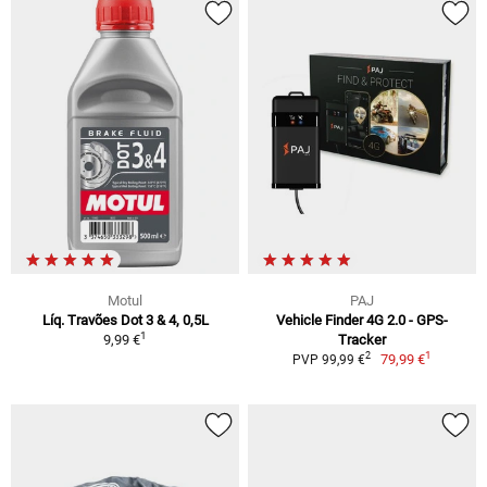
Motul
PAJ
Líq. Travões Dot 3 & 4, 0,5L
Vehicle Finder 4G 2.0 - GPS-
1
9,99 €
Tracker
1
2
79,99 €
PVP 99,99 €