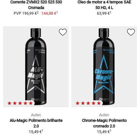
Corrente ZVMX2 520 525 530
Óleo de motor a 4 tempos SAE
Cromada
50 HD, 4 L
1
1
2
144,88 €
63,99 €
PVP 196,99 €
Autec
Autec
Alu-Magic Polimento brilhante
Chrome-Magic Polimento
2.0
cromado 2.0
1
1
15,49 €
15,49 €