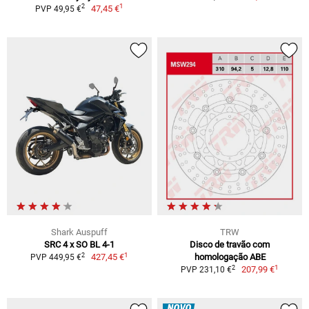
1
2
47,45 €
PVP 49,95 €
Shark Auspuff
TRW
SRC 4 x SO BL 4-1
Disco de travão com
1
2
427,45 €
homologação ABE
PVP 449,95 €
1
2
207,99 €
PVP 231,10 €