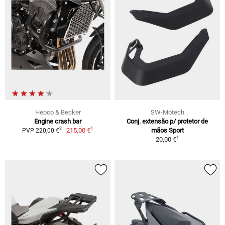
Hepco & Becker
SW-Motech
Engine crash bar
Conj. extensão p/ protetor de
1
2
215,00 €
mãos Sport
PVP 220,00 €
1
20,00 €