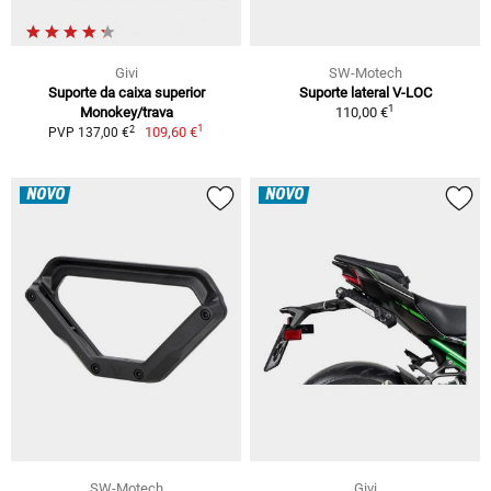
Givi
SW-Motech
Suporte da caixa superior
Suporte lateral V-LOC
1
Monokey/trava
110,00 €
1
2
109,60 €
PVP 137,00 €
NOVO
NOVO
SW-Motech
Givi