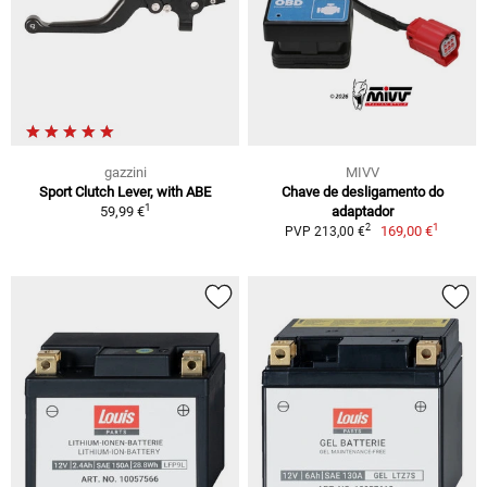
gazzini
MIVV
Sport Clutch Lever, with ABE
Chave de desligamento do
1
59,99 €
adaptador
1
2
169,00 €
PVP 213,00 €