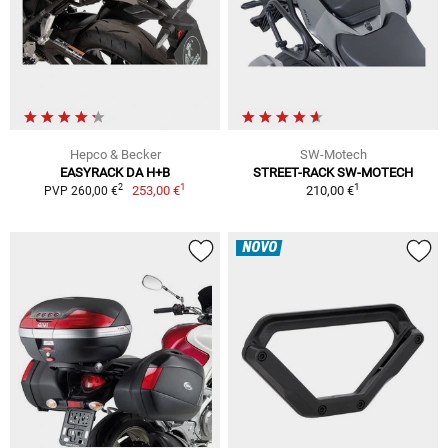
Hepco & Becker
SW-Motech
EASYRACK DA H+B
STREET-RACK SW-MOTECH
1
1
2
253,00 €
210,00 €
PVP 260,00 €
NOVO