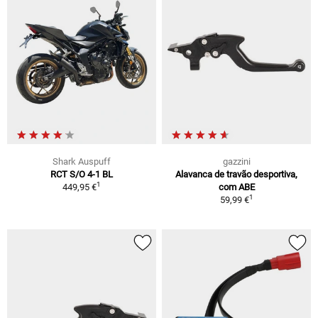
Shark Auspuff
gazzini
RCT S/O 4-1 BL
Alavanca de travão desportiva,
1
449,95 €
com ABE
1
59,99 €