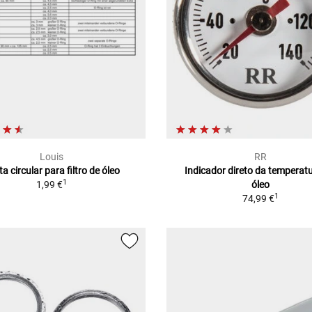
Louis
RR
a circular para filtro de óleo
Indicador direto da temperat
1
1,99 €
óleo
1
74,99 €