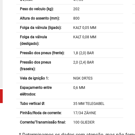
Peso do veículo (kg):
202
Altura do assento (mm):
800
Folga da válvula (ligado):
KALT 0,05 MM
Folga da válvula
KALT 0,08 MM
(desligado):
Pressão dos pneus (frente):
1,8 (2,0) BAR
Pressão dos pneus
2,0 (2,4) BAR
(traseira):
Vela de ignição 1:
NGK DR7ES
Espaçamento entre
0,6 MM
elétrodos:
Tubo vertical Ø:
35 MM TELEGABEL
Pinhão/Roda de corrente:
17/34 ZÄHNE
Corrente/Transmissão final:
100 GLIEDER
* Determinamos os dados com atenção, mas não for