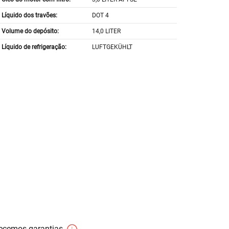
Líquido dos travões:
DOT 4
Volume do depósito:
14,0 LITER
Líquido de refrigeração:
LUFTGEKÜHLT
necemos garantias