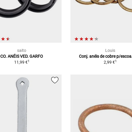
saito
Louis
CO. ANÉIS VED. GARFO
Conj. anéis de cobre p/escoa
1
1
11,99 €
2,99 €