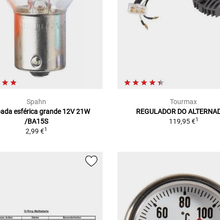
Spahn
Tourmax
ada esférica grande 12V 21W
REGULADOR DO ALTERNA
1
/BA15S
119,95 €
1
2,99 €