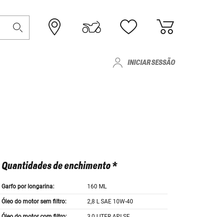
INICIAR SESSÃO
Quantidades de enchimento *
Garfo por longarina:
160 ML
Óleo do motor sem filtro:
2,8 L SAE 10W-40
Óleo do motor com filtro:
3,0 LITER API SE