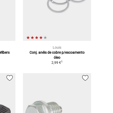
Louis
ilbers
Conj. anéis de cobre p/escoamento
1
óleo
1
2,99 €