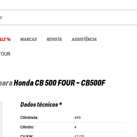
a
ALE %
MARCAS
REVISTA
ASSISTÊNCIA
FOUR
 para
Honda
CB 500 FOUR - CB500F
Dados técnicos *
Cilindrada:
499
Cilindro:
4
CV/KW:
47/35