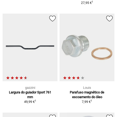
1
27,95 €
gazzini
Louis
Largura do guiador Sport 761
Parafuso magnético de
mm
escoamento do óleo
1
1
49,99 €
7,99 €