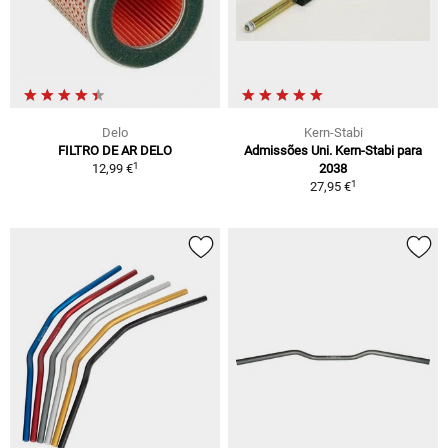
Delo
Kern-Stabi
FILTRO DE AR DELO
Admissões Uni. Kern-Stabi para
1
12,99 €
2038
1
27,95 €