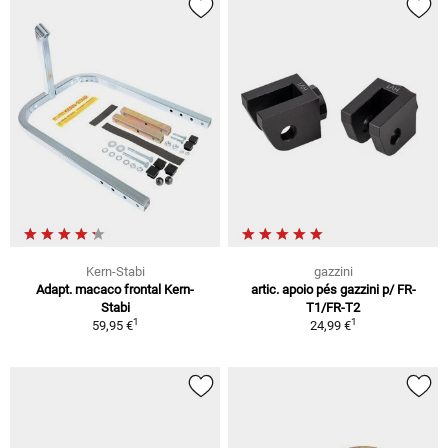
Kern-Stabi
gazzini
Adapt. macaco frontal Kern-
artic. apoio pés gazzini p/ FR-
Stabi
T1/FR-T2
1
1
59,95 €
24,99 €