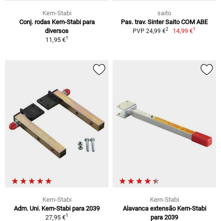
Kern-Stabi
saito
Conj. rodas Kern-Stabi para
Pas. trav. Sinter Saito COM ABE
1
2
diversos
14,99 €
PVP 24,99 €
1
11,95 €
Kern-Stabi
Kern-Stabi
Adm. Uni. Kern-Stabi para 2039
Alavanca extensão Kern-Stabi
1
27,95 €
para 2039