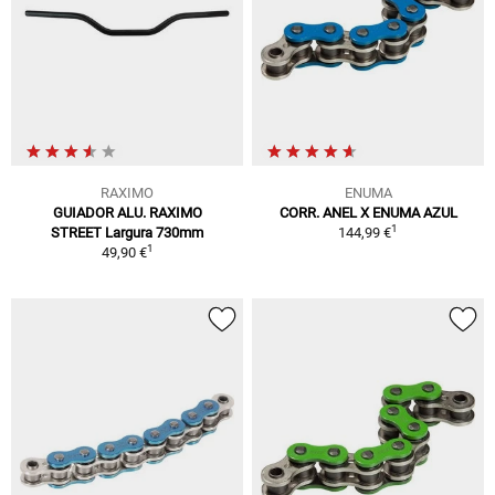
RAXIMO
ENUMA
GUIADOR ALU. RAXIMO
CORR. ANEL X ENUMA AZUL
1
STREET Largura 730mm
144,99 €
1
49,90 €