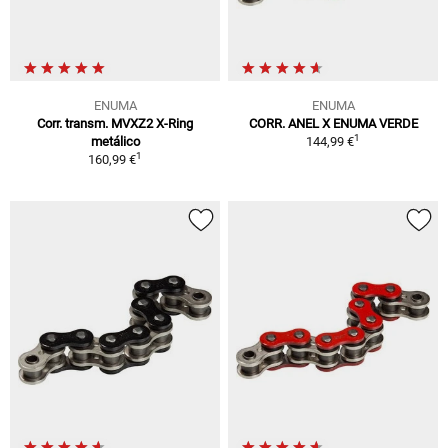
ENUMA
ENUMA
Corr. transm. MVXZ2 X-Ring
CORR. ANEL X ENUMA VERDE
1
metálico
144,99 €
1
160,99 €