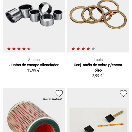
Athena
Louis
Juntas de escape silenciador
Conj. anéis de cobre p/escoa.
1
15,99 €
óleo
1
2,99 €