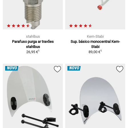
stahlbus
Kern-Stabi
Parafuso purga ar travões
Sup. básico monocentral Kern-
stahlbus
Stabi
1
1
26,95 €
89,00 €
NOVO
NOVO