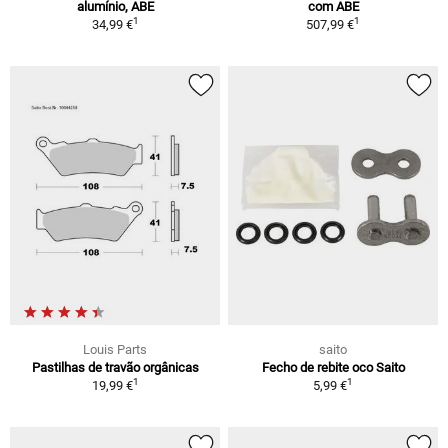
alumínio, ABE
com ABE
1
1
34,99 €
507,99 €
Louis Parts
saito
Pastilhas de travão orgânicas
Fecho de rebite oco Saito
1
1
19,99 €
5,99 €