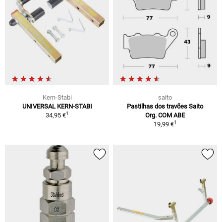
Kern-Stabi
saito
UNIVERSAL KERN-STABI
Pastilhas dos travões Saito
1
34,95 €
Org. COM ABE
1
19,99 €