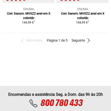
ENUMA
ENUMA
Corr. transm. MVXZ2 anel em X
Corr. transm. MVXZ2 anel em X
colorido
colorido
1
1
144,99 €
144,99 €
Retroceder
Página 1 de 5
Seguinte
Encomendas e assistência Seg. a Dom. das 9h às 20h
800 780 433