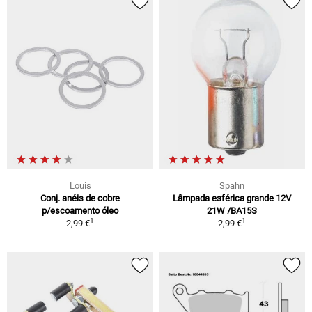
Louis
Spahn
Conj. anéis de cobre
Lâmpada esférica grande 12V
p/escoamento óleo
21W /BA15S
1
1
2,99 €
2,99 €