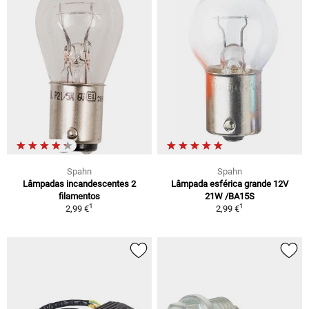
Spahn
Spahn
Lâmpadas incandescentes 2
Lâmpada esférica grande 12V
filamentos
21W /BA15S
1
1
2,99 €
2,99 €