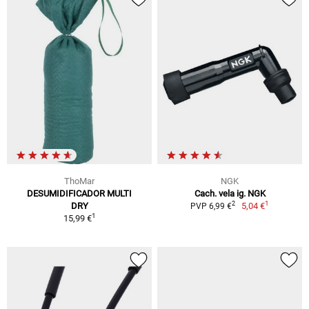
ThoMar
NGK
DESUMIDIFICADOR MULTI
Cach. vela ig. NGK
1
2
DRY
5,04 €
PVP 6,99 €
1
15,99 €