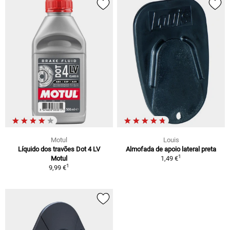
Motul
Louis
Líquido dos travões Dot 4 LV
Almofada de apoio lateral preta
1
Motul
1,49 €
1
9,99 €