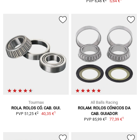
5,64 €
PVP 6,46 €
Tourmax
All Balls Racing
ROLA. ROLOS CÓ. CAB. GUI.
ROLAM. ROLOS CÓNICOS DA
1
2
40,35 €
CAB. GUIADOR
PVP 51,25 €
1
2
77,39 €
PVP 85,99 €