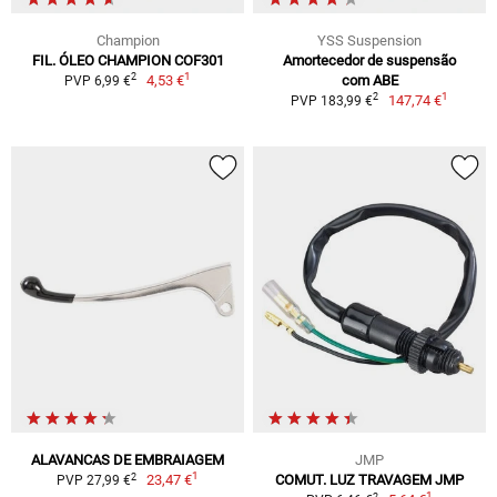
Champion
YSS Suspension
FIL. ÓLEO CHAMPION COF301
Amortecedor de suspensão
1
2
4,53 €
com ABE
PVP 6,99 €
1
2
147,74 €
PVP 183,99 €
ALAVANCAS DE EMBRAIAGEM
JMP
1
2
23,47 €
COMUT. LUZ TRAVAGEM JMP
PVP 27,99 €
1
2