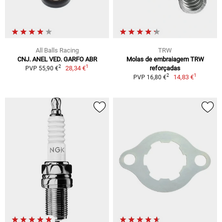
All Balls Racing
TRW
CNJ. ANEL VED. GARFO ABR
Molas de embraiagem TRW
1
2
28,34 €
reforçadas
PVP 55,90 €
1
2
14,83 €
PVP 16,80 €