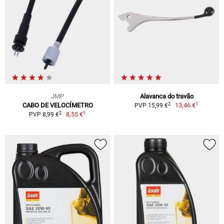
JMP
Alavanca do travão
1
2
CABO DE VELOCÍMETRO
13,46 €
PVP 15,99 €
1
2
8,55 €
PVP 8,99 €