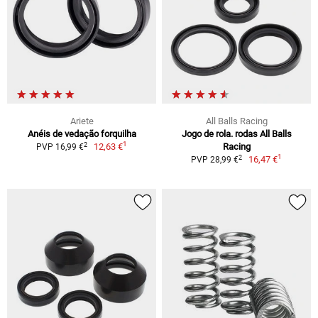
Ariete
All Balls Racing
Anéis de vedação forquilha
Jogo de rola. rodas All Balls
1
2
12,63 €
Racing
PVP 16,99 €
1
2
16,47 €
PVP 28,99 €