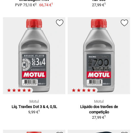
1
1
2
66,74 €
27,99 €
PVP 75,10 €
Motul
Motul
Líq. Travões Dot 3 & 4, 0,5L
Líquido dos travões de
1
9,99 €
competição
1
27,99 €