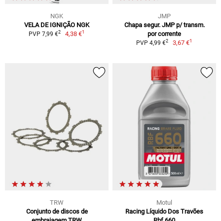
NGK
JMP
VELA DE IGNIÇÃO NGK
Chapa segur. JMP p/ transm.
1
2
4,38 €
por corrente
PVP 7,99 €
1
2
3,67 €
PVP 4,99 €
TRW
Motul
Conjunto de discos de
Racing Líquido Dos Travões
embraiagem TRW
Rbf 660