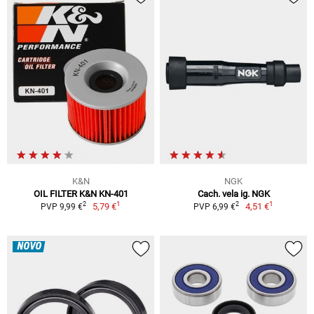
K&N
NGK
OIL FILTER K&N KN-401
Cach. vela ig. NGK
1
1
2
2
5,79 €
4,51 €
PVP 9,99 €
PVP 6,99 €
NOVO