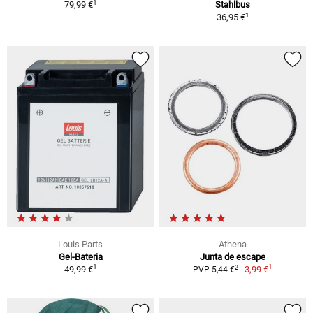
1
79,99 €
Stahlbus
1
36,95 €
Louis Parts
Athena
Gel-Bateria
Junta de escape
1
1
2
49,99 €
3,99 €
PVP 5,44 €