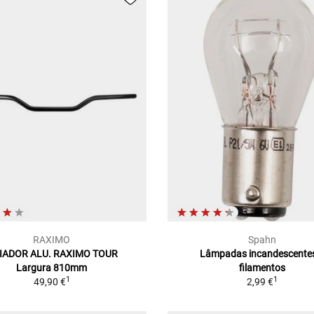
RAXIMO
Spahn
IADOR ALU. RAXIMO TOUR
Lâmpadas incandescente
Largura 810mm
filamentos
1
1
49,90 €
2,99 €