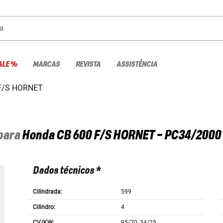
a
ALE %
MARCAS
REVISTA
ASSISTÊNCIA
F/S HORNET
 para
Honda
CB 600 F/S HORNET - PC34/2000
Dados técnicos *
Cilindrada:
599
Cilindro:
4
CV/KW:
95/70, 34/25