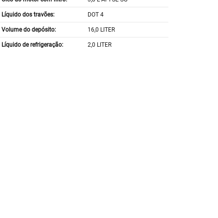
Líquido dos travões:
DOT 4
Volume do depósito:
16,0 LITER
Líquido de refrigeração:
2,0 LITER