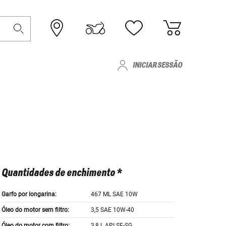
INICIAR SESSÃO
Quantidades de enchimento *
Garfo por longarina:
467 ML SAE 10W
Óleo do motor sem filtro:
3,5 SAE 10W-40
Óleo do motor com filtro:
3,8 L API SE-SG