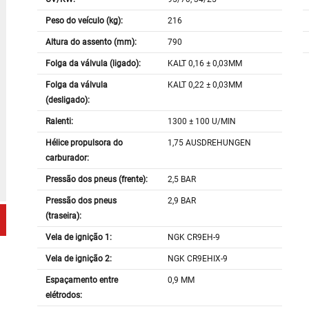
Peso do veículo (kg):
216
Altura do assento (mm):
790
Folga da válvula (ligado):
KALT 0,16 ± 0,03MM
Folga da válvula
KALT 0,22 ± 0,03MM
(desligado):
Ralenti:
1300 ± 100 U/MIN
Hélice propulsora do
1,75 AUSDREHUNGEN
carburador:
Pressão dos pneus (frente):
2,5 BAR
Pressão dos pneus
2,9 BAR
(traseira):
Vela de ignição 1:
NGK CR9EH-9
Vela de ignição 2:
NGK CR9EHIX-9
Espaçamento entre
0,9 MM
elétrodos: