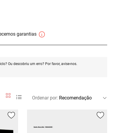
necemos garantias
clo? Ou descobriu um erro? Por favor, avise-nos.
Ordenar por
: