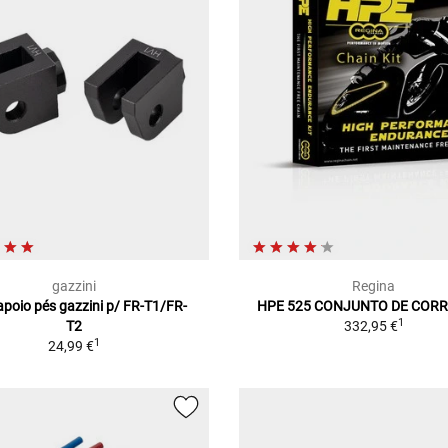
gazzini
Regina
 apoio pés gazzini p/ FR-T1/FR-
HPE 525 CONJUNTO DE COR
1
T2
332,95 €
1
24,99 €