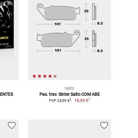
saito
RENTES
Pas. trav. Sinter Saito COM ABE
1
19,99 €
2
PVP 24,99 €