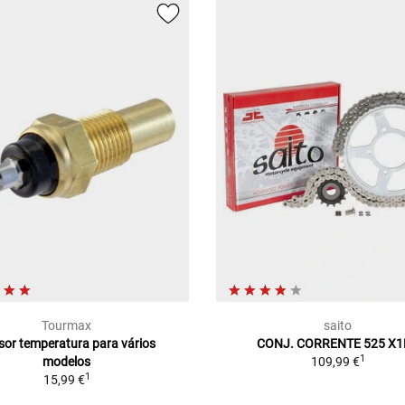
Tourmax
saito
sor temperatura para vários
CONJ. CORRENTE 525 X1
1
modelos
109,99 €
1
15,99 €