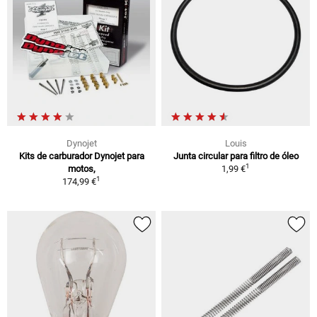
Dynojet
Louis
Kits de carburador Dynojet para
Junta circular para filtro de óleo
1
motos,
1,99 €
1
174,99 €