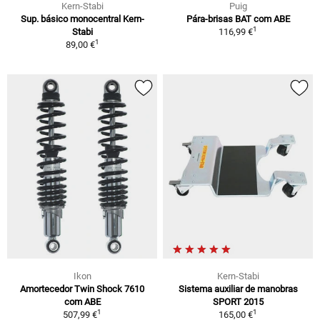
Kern-Stabi
Puig
Sup. básico monocentral Kern-
Pára-brisas BAT com ABE
1
Stabi
116,99 €
1
89,00 €
Ikon
Kern-Stabi
Amortecedor Twin Shock 7610
Sistema auxiliar de manobras
com ABE
SPORT 2015
1
1
507,99 €
165,00 €