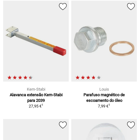
Kern-Stabi
Louis
Alavanca extensão Kern-Stabi
Parafuso magnético de
para 2039
escoamento do óleo
1
1
27,95 €
7,99 €