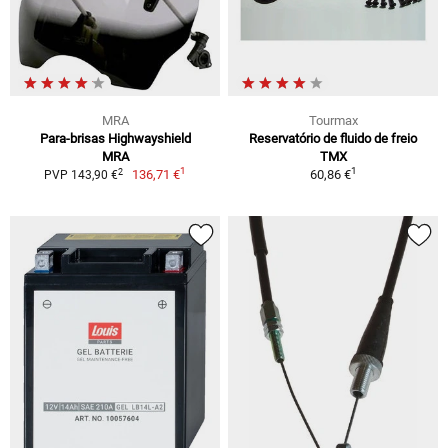
MRA
Tourmax
Para-brisas Highwayshield
Reservatório de fluido de freio
MRA
TMX
1
1
2
136,71 €
60,86 €
PVP 143,90 €