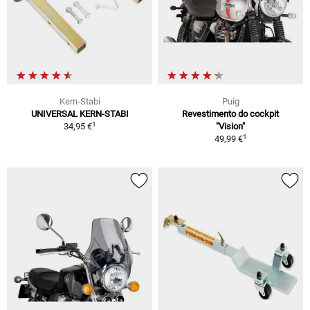
Kern-Stabi
Puig
UNIVERSAL KERN-STABI
Revestimento do cockpit
1
34,95 €
"Vision"
1
49,99 €