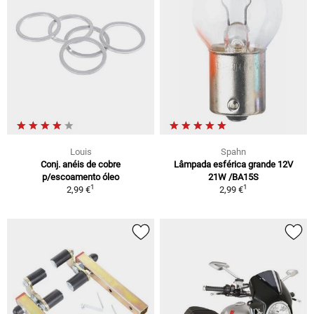
Louis
Spahn
Conj. anéis de cobre
Lâmpada esférica grande 12V
p/escoamento óleo
21W /BA15S
1
1
2,99 €
2,99 €