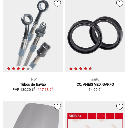
TRW
saito
Tubos de travão
CO. ANÉIS VED. GARFO
1
1
2
117,18 €
14,99 €
PVP 130,20 €