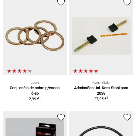
Louis
Kern-Stabi
Conj. anéis de cobre p/escoa.
Admissões Uni. Kern-Stabi para
óleo
2038
1
1
2,99 €
27,95 €