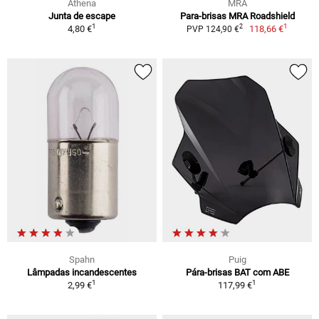
Athena
MRA
Junta de escape
Para-brisas MRA Roadshield
1
1
2
4,80 €
118,66 €
PVP 124,90 €
Spahn
Puig
Lâmpadas incandescentes
Pára-brisas BAT com ABE
1
1
2,99 €
117,99 €