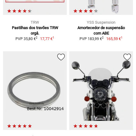
TRW
YSS Suspension
Pastilhas dos travões TRW
Amortecedor de suspensão
orgâ.
com ABE
1
1
2
2
17,77 €
165,59 €
PVP 35,80 €
PVP 183,99 €