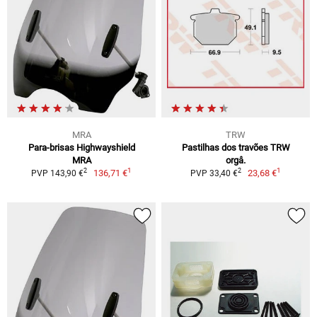
MRA
TRW
Para-brisas Highwayshield
Pastilhas dos travões TRW
MRA
orgâ.
1
1
2
2
136,71 €
23,68 €
PVP 143,90 €
PVP 33,40 €