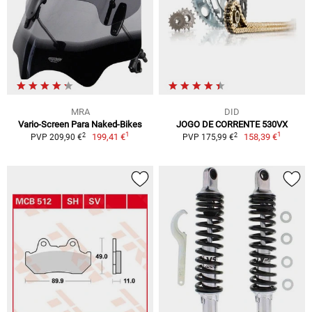
MRA
DID
Vario-Screen Para Naked-Bikes
JOGO DE CORRENTE 530VX
1
1
2
2
199,41 €
158,39 €
PVP 209,90 €
PVP 175,99 €