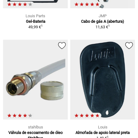
Louis Parts
JMP
Gel-Bateria
Cabo de gás A (abertura)
1
1
49,99 €
11,63 €
stahlbus
Louis
Válvula de escoamento de óleo
Almofada de apoio lateral preta
1