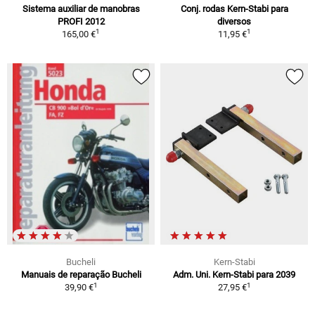
Sistema auxiliar de manobras
Conj. rodas Kern-Stabi para
PROFI 2012
diversos
1
1
165,00 €
11,95 €
Bucheli
Kern-Stabi
Manuais de reparação Bucheli
Adm. Uni. Kern-Stabi para 2039
1
1
39,90 €
27,95 €