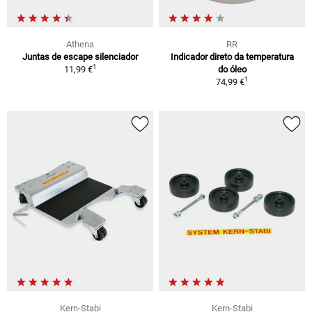
Athena
RR
Juntas de escape silenciador
Indicador direto da temperatura
1
11,99 €
do óleo
1
74,99 €
Kern-Stabi
Kern-Stabi