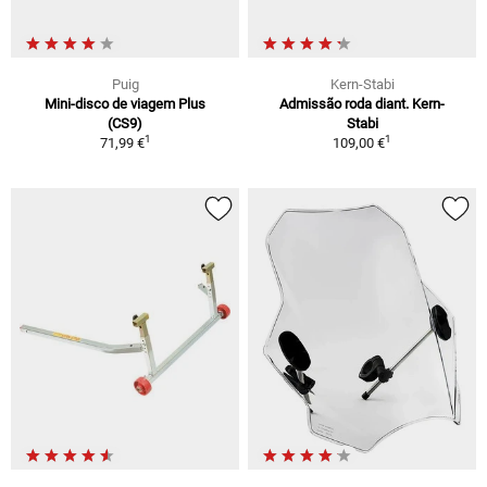
Puig
Kern-Stabi
Mini-disco de viagem Plus
Admissão roda diant. Kern-
(CS9)
Stabi
1
1
71,99 €
109,00 €