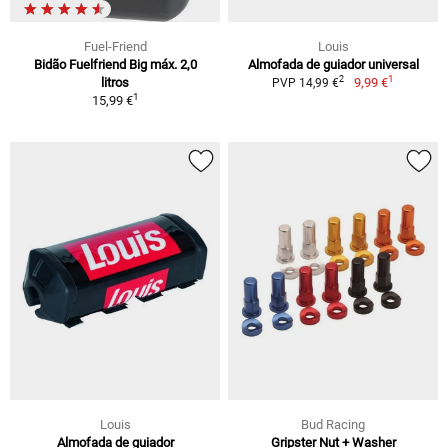
Fuel-Friend
Louis
Bidão Fuelfriend Big máx. 2,0
Almofada de guiador universal
1
2
litros
9,99 €
PVP 14,99 €
1
15,99 €
Louis
Bud Racing
Almofada de guiador
Gripster Nut + Washer