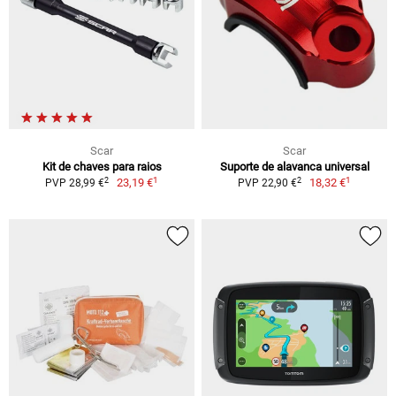
Scar
Scar
Kit de chaves para raios
Suporte de alavanca universal
1
1
2
2
23,19 €
18,32 €
PVP 28,99 €
PVP 22,90 €