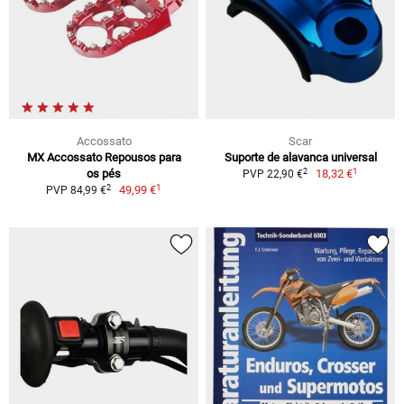
Accossato
Scar
MX Accossato Repousos para
Suporte de alavanca universal
1
2
os pés
18,32 €
PVP 22,90 €
1
2
49,99 €
PVP 84,99 €