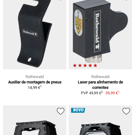
Rothewald
Rothewald
Auxiliar de montagem de pneus
Laser para alinhamento de
1
14,99 €
correntes
1
2
39,99 €
PVP 49,99 €
NOVO