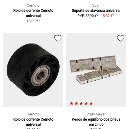
Cemoto
Scar
Rolo de corrente Cemoto
Suporte de alavanca universal
1
2
universal
18,32 €
PVP 22,90 €
1
18,99 €
Cemoto
Craft-Meyer
Rolo de corrente Cemoto
Pesos de equilíbrio dos pneus
universal
em zinco
1
1