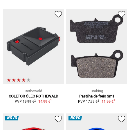
Rothewald
Braking
COLETOR ÓLEO ROTHEWALD
Pastilha de freio Sm1
1
1
2
2
14,99 €
11,99 €
PVP 19,99 €
PVP 17,99 €
NOVO
NOVO