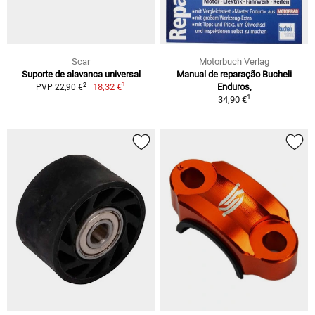
Scar
Motorbuch Verlag
Suporte de alavanca universal
Manual de reparação Bucheli
1
2
18,32 €
Enduros,
PVP 22,90 €
1
34,90 €