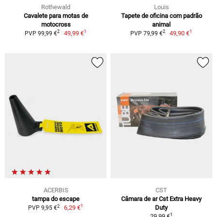
Rothewald
Louis
Cavalete para motas de
Tapete de oficina com padrão
motocross
animal
1
1
2
2
49,99 €
49,90 €
PVP 99,99 €
PVP 79,99 €
ACERBIS
CST
tampa do escape
Câmara de ar Cst Extra Heavy
1
2
6,29 €
Duty
PVP 9,95 €
1
29,99 €