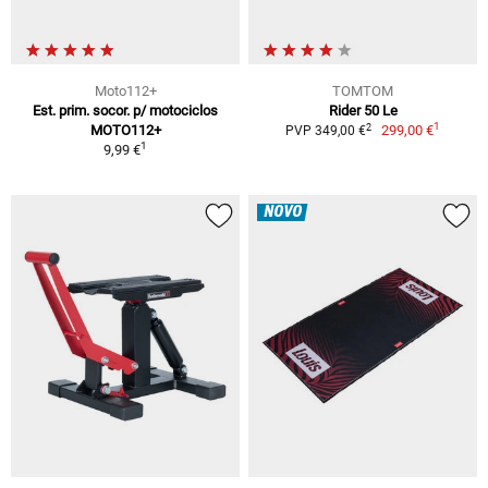
Moto112+
TOMTOM
Est. prim. socor. p/ motociclos
Rider 50 Le
1
2
MOTO112+
299,00 €
PVP 349,00 €
1
9,99 €
NOVO