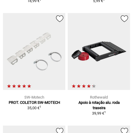
18,99 €
5,99 €
SW-Motech
Rothewald
PROT. COLETOR SW-MOTECH
Apoio à rotação alu. roda
1
35,00 €
traseira
1
39,99 €