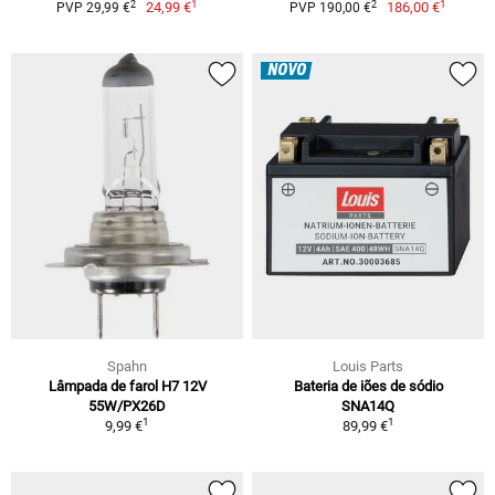
1
1
2
2
24,99 €
186,00 €
PVP 29,99 €
PVP 190,00 €
NOVO
Spahn
Louis Parts
Lâmpada de farol H7 12V
Bateria de iões de sódio
55W/PX26D
SNA14Q
1
1
9,99 €
89,99 €