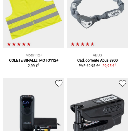
Moto112+
ABUS
COLETE SINALIZ. MOTO112+
Cad. corrente Abus 8900
1
1
2
2,99 €
29,95 €
PVP 60,95 €