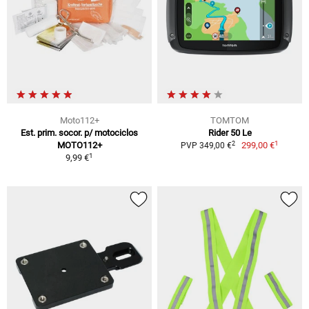
Moto112+
TOMTOM
Est. prim. socor. p/ motociclos
Rider 50 Le
1
2
MOTO112+
299,00 €
PVP 349,00 €
1
9,99 €