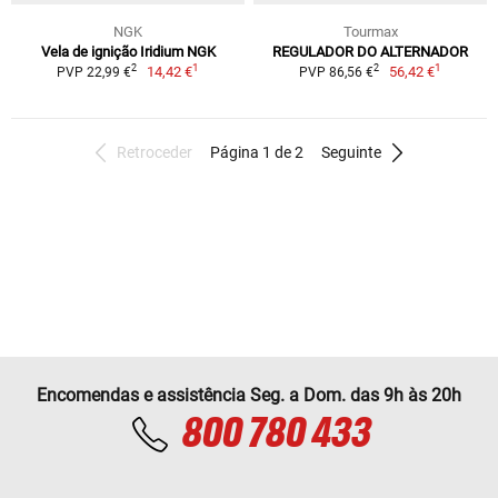
NGK
Tourmax
Vela de ignição Iridium NGK
REGULADOR DO ALTERNADOR
1
1
2
2
14,42 €
56,42 €
PVP 22,99 €
PVP 86,56 €
Retroceder
Página 1 de 2
Seguinte
Encomendas e assistência Seg. a Dom. das 9h às 20h
800 780 433