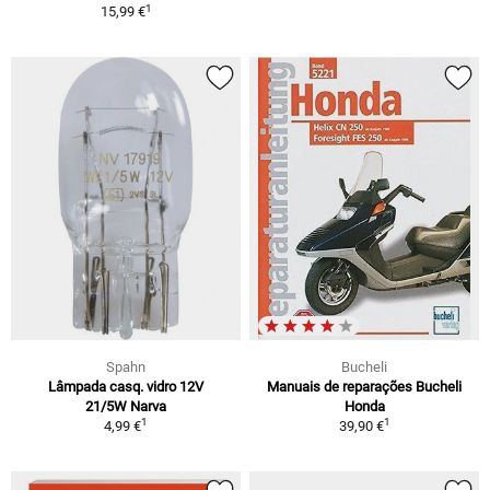
1
15,99 €
Spahn
Bucheli
Lâmpada casq. vidro 12V
Manuais de reparações Bucheli
21/5W Narva
Honda
1
1
4,99 €
39,90 €