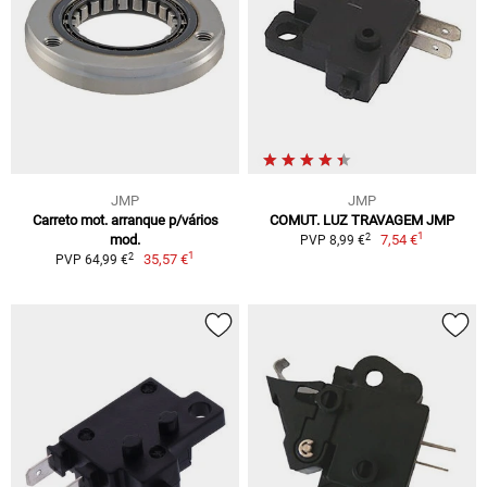
JMP
JMP
Carreto mot. arranque p/vários
COMUT. LUZ TRAVAGEM JMP
1
2
mod.
7,54 €
PVP 8,99 €
1
2
35,57 €
PVP 64,99 €