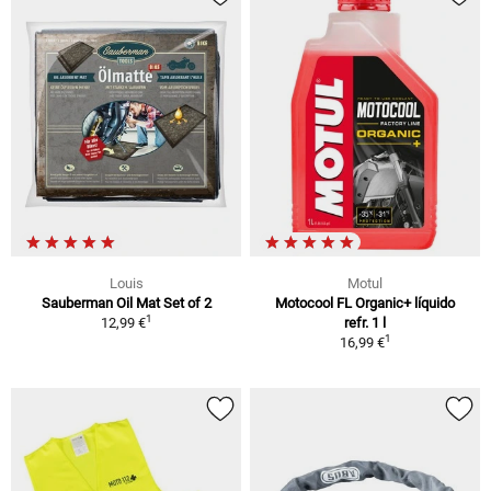
Louis
Motul
Sauberman Oil Mat Set of 2
Motocool FL Organic+ líquido
1
12,99 €
refr. 1 l
1
16,99 €