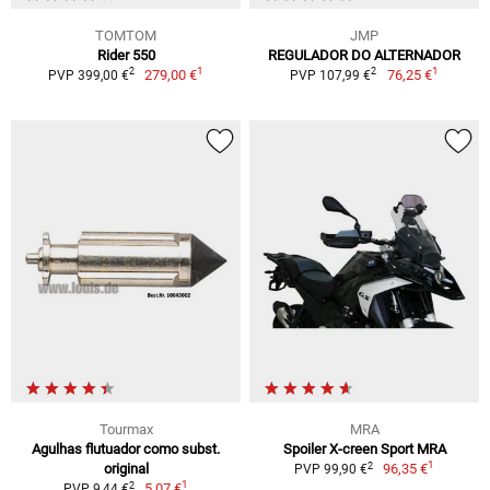
TOMTOM
JMP
Rider 550
REGULADOR DO ALTERNADOR
1
1
2
2
279,00 €
76,25 €
PVP 399,00 €
PVP 107,99 €
Tourmax
MRA
Agulhas flutuador como subst.
Spoiler X-creen Sport MRA
1
2
original
96,35 €
PVP 99,90 €
1
2
5,07 €
PVP 9,44 €