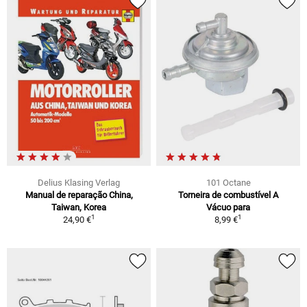
Delius Klasing Verlag
101 Octane
Manual de reparação China,
Torneira de combustível A
Taiwan, Korea
Vácuo para
1
1
24,90 €
8,99 €