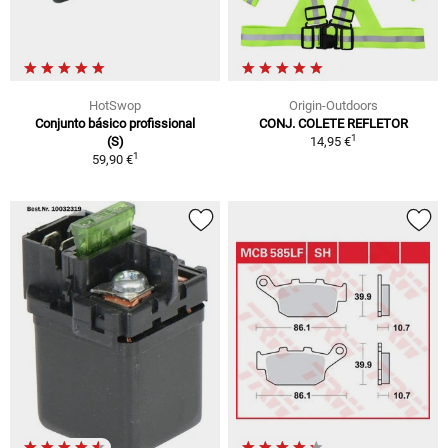
HotSwop
Origin-Outdoors
Conjunto básico profissional
CONJ. COLETE REFLETOR
1
(S)
14,95 €
1
59,90 €