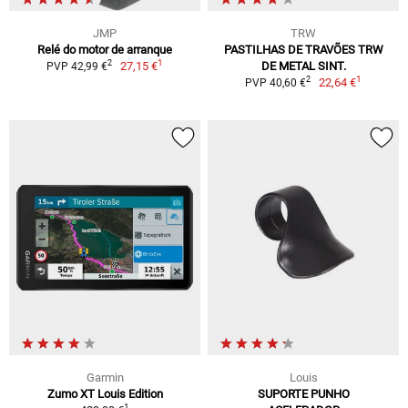
JMP
TRW
Relé do motor de arranque
PASTILHAS DE TRAVÕES TRW
1
2
27,15 €
DE METAL SINT.
PVP 42,99 €
1
2
22,64 €
PVP 40,60 €
Garmin
Louis
Zumo XT Louis Edition
SUPORTE PUNHO
1