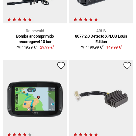
Rothewald
ABUS
Bomba ar comprimido
8077 2.0 Detecto XPLUS Louis
recarregável 10 bar
Edition
1
1
2
2
29,99 €
149,99 €
PVP 49,99 €
PVP 199,99 €