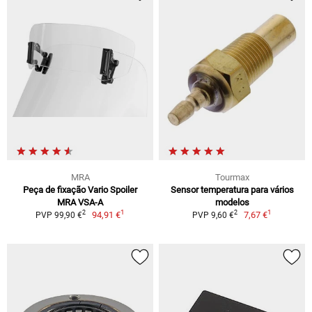
MRA
Tourmax
Peça de fixação Vario Spoiler
Sensor temperatura para vários
MRA VSA-A
modelos
1
1
2
2
94,91 €
7,67 €
PVP 99,90 €
PVP 9,60 €