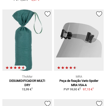
ThoMar
MRA
DESUMIDIFICADOR MULTI
Peça de fixação Vario Spoiler
DRY
MRA VSA-A
1
1
2
15,99 €
97,15 €
PVP 99,90 €