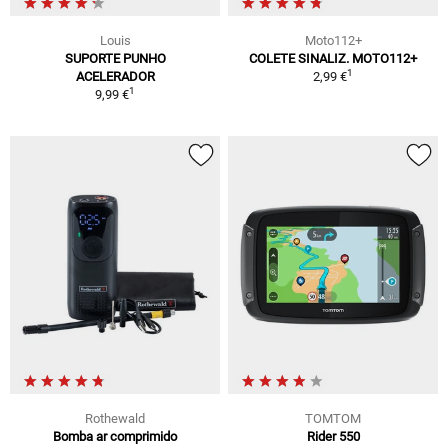
Louis
Moto112+
SUPORTE PUNHO
COLETE SINALIZ. MOTO112+
1
ACELERADOR
2,99 €
1
9,99 €
Rothewald
TOMTOM
Bomba ar comprimido
Rider 550