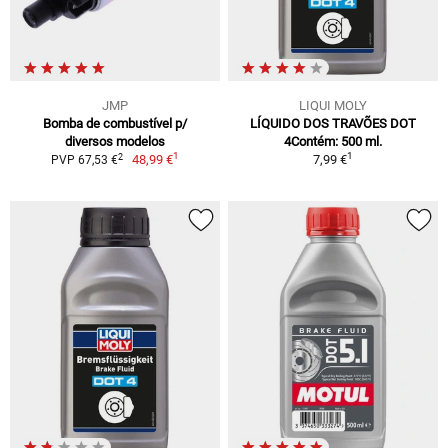
JMP
LIQUI MOLY
Bomba de combustível p/
LÍQUIDO DOS TRAVÕES DOT
diversos modelos
4Contém: 500 ml.
1
1
2
48,99 €
7,99 €
PVP 67,53 €