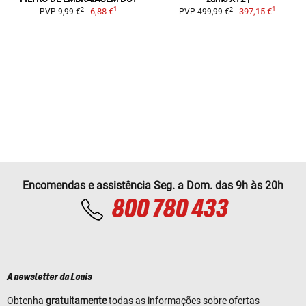
1
1
2
2
6,88 €
397,15 €
PVP 9,99 €
PVP 499,99 €
Encomendas e assistência Seg. a Dom. das 9h às 20h
800 780 433
A newsletter da Louis
Obtenha
gratuitamente
todas as informações sobre ofertas