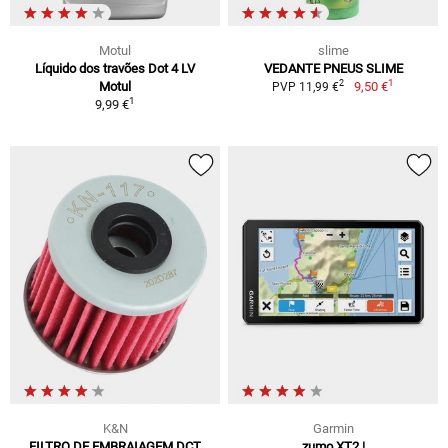
Motul
slime
Líquido dos travões Dot 4 LV
VEDANTE PNEUS SLIME
1
2
Motul
9,50 €
PVP 11,99 €
1
9,99 €
K&N
Garmin
FILTRO DE EMBRAIAGEM DCT
zumo XT2 |