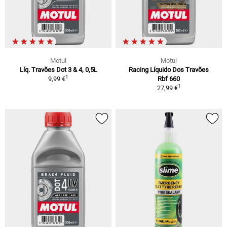
Motul
Motul
Líq. Travões Dot 3 & 4, 0,5L
Racing Líquido Dos Travões
1
9,99 €
Rbf 660
1
27,99 €