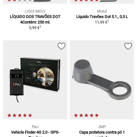
LIQUI MOLY
Motul
LÍQUIDO DOS TRAVÕES DOT
Líquido Travões Dot 5.1., 0,5 L
1
4Contém: 250 ml.
11,99 €
1
5,99 €
PAJ
JMP
Vehicle Finder 4G 2.0 - GPS-
Capa protetora contra pó 1