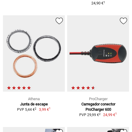
1
24,90 €
Athena
ProCharger
Junta de escape
Carregador conector
1
2
3,99 €
ProCharger 600
PVP 5,44 €
1
2
24,99 €
PVP 29,99 €