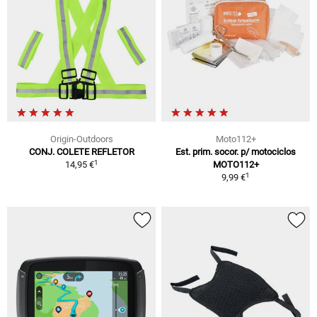
Origin-Outdoors
Moto112+
CONJ. COLETE REFLETOR
Est. prim. socor. p/ motociclos
1
14,95 €
MOTO112+
1
9,99 €