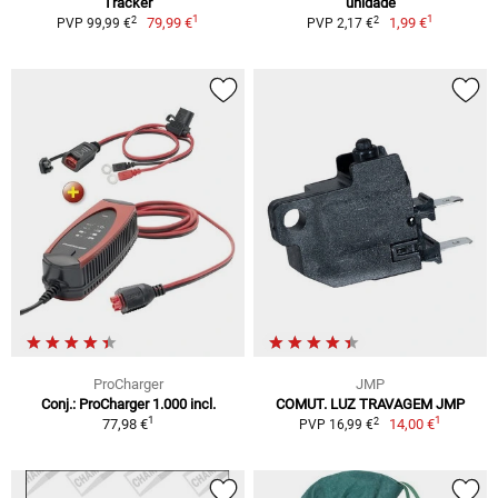
Tracker
unidade
1
1
2
2
79,99 €
1,99 €
PVP 99,99 €
PVP 2,17 €
ProCharger
JMP
Conj.: ProCharger 1.000 incl.
COMUT. LUZ TRAVAGEM JMP
1
1
2
77,98 €
14,00 €
PVP 16,99 €