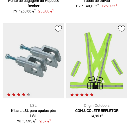
Ponte de bagagem da Hepco &
Tubos de travão
1
2
Becker
126,09 €
PVP 140,10 €
1
2
255,00 €
PVP 263,00 €
LSL
Origin-Outdoors
Kit art. LSL para apoios pés
CONJ. COLETE REFLETOR
1
LSL
14,95 €
1
2
9,57 €
PVP 34,95 €