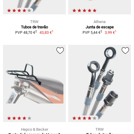
TRW
Athena
Tubos de travão
Junta de escape
1
1
2
2
43,83 €
3,99 €
PVP 48,70 €
PVP 5,44 €
Hepco & Becker
TRW