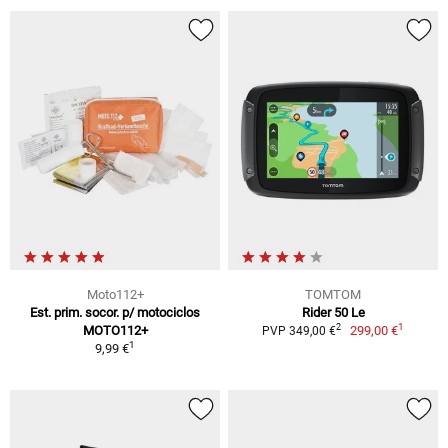
Moto112+
TOMTOM
Est. prim. socor. p/ motociclos
Rider 50 Le
1
2
MOTO112+
299,00 €
PVP 349,00 €
1
9,99 €