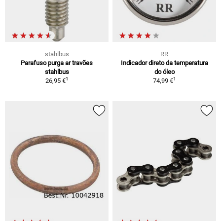
stahlbus
RR
Parafuso purga ar travões
Indicador direto da temperatura
stahlbus
do óleo
1
1
26,95 €
74,99 €