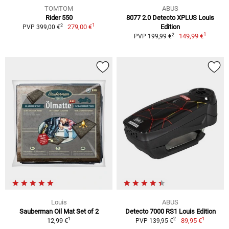
TOMTOM
ABUS
Rider 550
8077 2.0 Detecto XPLUS Louis
1
2
279,00 €
Edition
PVP 399,00 €
1
2
149,99 €
PVP 199,99 €
Louis
ABUS
Sauberman Oil Mat Set of 2
Detecto 7000 RS1 Louis Edition
1
1
2
12,99 €
89,95 €
PVP 139,95 €