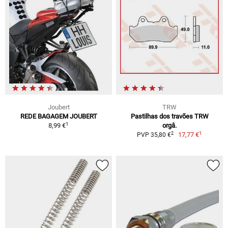
Joubert
TRW
REDE BAGAGEM JOUBERT
Pastilhas dos travões TRW
1
8,99 €
orgâ.
1
2
17,77 €
PVP 35,80 €