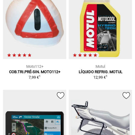
Moto112+
Motul
COB.TRI.PRÉ-SIN. MOTO112+
LÍQUIDO REFRIG. MOTUL
1
1
7,99 €
12,99 €