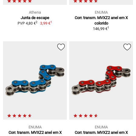
Athena
ENUMA
Junta de escape
Corr. transm. MVXZ2 anel em X
1
2
3,99 €
colorido
PVP 4,80 €
1
146,99 €
ENUMA
ENUMA
Corr. transm. MVXZ2 anel em X
Corr. transm. MVXZ2 anel em X