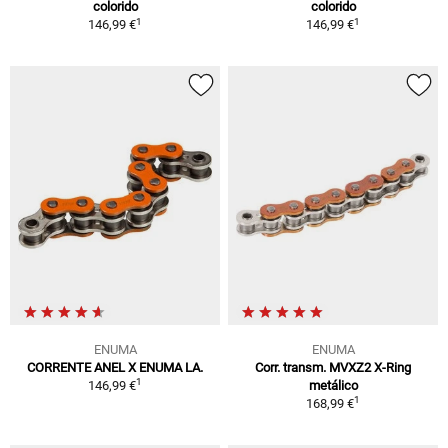
colorido
colorido
1
1
146,99 €
146,99 €
ENUMA
ENUMA
CORRENTE ANEL X ENUMA LA.
Corr. transm. MVXZ2 X-Ring
1
146,99 €
metálico
1
168,99 €