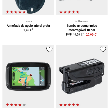
Louis
Rothewald
Almofada de apoio lateral preta
Bomba ar comprimido
1
1,49 €
recarregável 10 bar
1
2
29,99 €
PVP 49,99 €