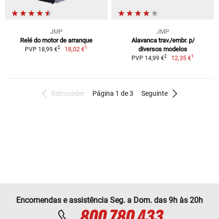
JMP
JMP
Relé do motor de arranque
Alavanca trav./embr. p/
1
2
18,02 €
diversos modelos
PVP 18,99 €
1
2
12,35 €
PVP 14,99 €
Retroceder
Página 1 de 3
Seguinte
Encomendas e assistência Seg. a Dom. das 9h às 20h
800 780 433