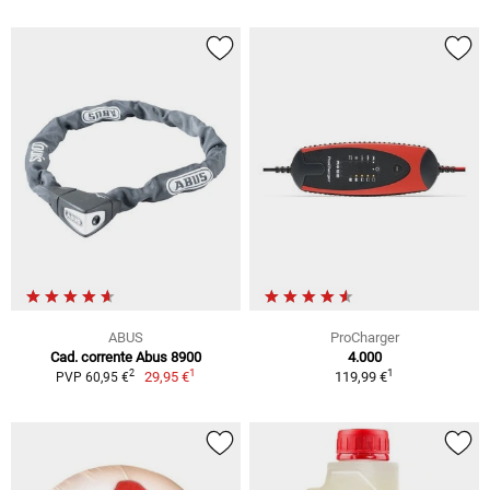
ABUS
ProCharger
Cad. corrente Abus 8900
4.000
1
1
2
29,95 €
119,99 €
PVP 60,95 €