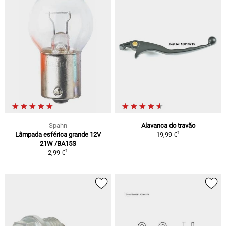
Spahn
Alavanca do travão
1
Lâmpada esférica grande 12V
19,99 €
21W /BA15S
1
2,99 €