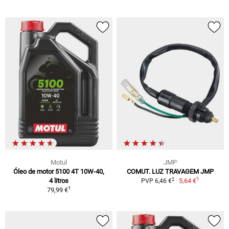
Motul
JMP
Óleo de motor 5100 4T 10W-40,
COMUT. LUZ TRAVAGEM JMP
1
2
4 litros
5,64 €
PVP 6,46 €
1
79,99 €