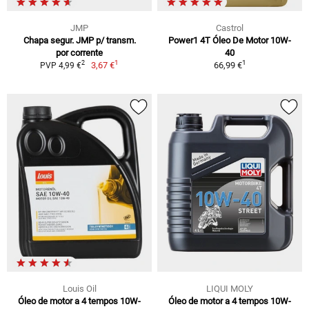
JMP
Castrol
Chapa segur. JMP p/ transm.
Power1 4T Óleo De Motor 10W-
por corrente
40
1
1
2
3,67 €
66,99 €
PVP 4,99 €
Louis Oil
LIQUI MOLY
Óleo de motor a 4 tempos 10W-
Óleo de motor a 4 tempos 10W-