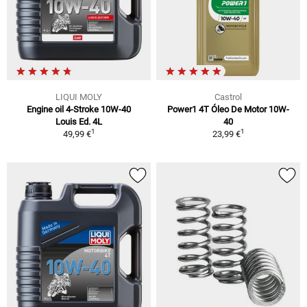
LIQUI MOLY
Castrol
Engine oil 4-Stroke 10W-40
Power1 4T Óleo De Motor 10W-
Louis Ed. 4L
40
1
1
49,99 €
23,99 €