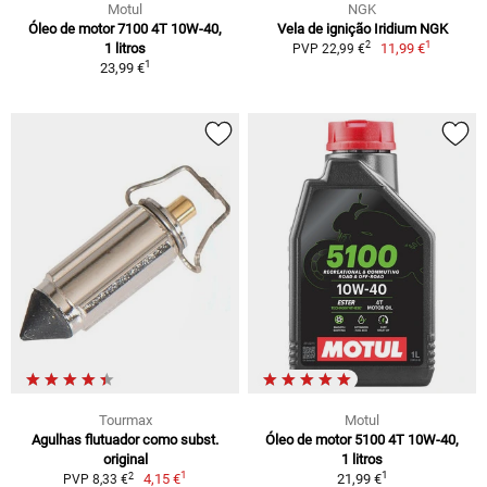
Motul
NGK
Óleo de motor 7100 4T 10W-40,
Vela de ignição Iridium NGK
1
2
1 litros
11,99 €
PVP 22,99 €
1
23,99 €
Tourmax
Motul
Agulhas flutuador como subst.
Óleo de motor 5100 4T 10W-40,
original
1 litros
1
1
2
4,15 €
21,99 €
PVP 8,33 €