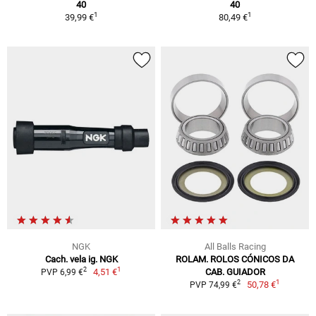
40
40
1
1
39,99 €
80,49 €
NGK
All Balls Racing
Cach. vela ig. NGK
ROLAM. ROLOS CÓNICOS DA
1
2
4,51 €
CAB. GUIADOR
PVP 6,99 €
1
2
50,78 €
PVP 74,99 €