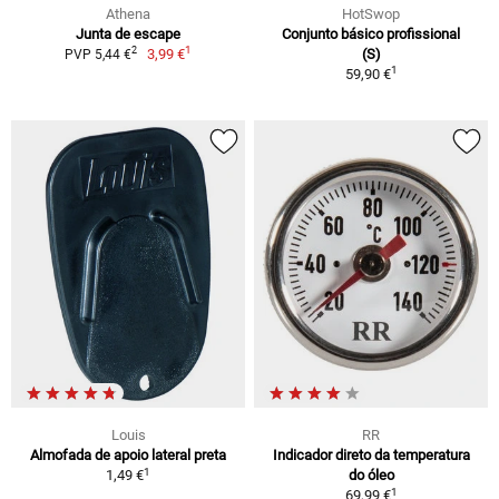
Athena
HotSwop
Junta de escape
Conjunto básico profissional
1
2
3,99 €
(S)
PVP 5,44 €
1
59,90 €
Louis
RR
Almofada de apoio lateral preta
Indicador direto da temperatura
1
1,49 €
do óleo
1
69,99 €