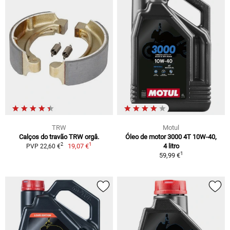
TRW
Motul
Calços do travão TRW orgâ.
Óleo de motor 3000 4T 10W-40,
1
2
19,07 €
4 litro
PVP 22,60 €
1
59,99 €