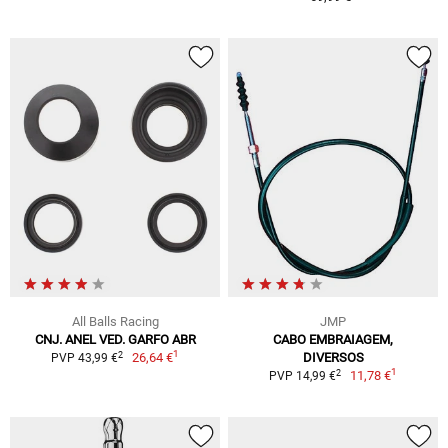
All Balls Racing
JMP
CNJ. ANEL VED. GARFO ABR
CABO EMBRAIAGEM,
1
2
26,64 €
DIVERSOS
PVP 43,99 €
1
2
11,78 €
PVP 14,99 €