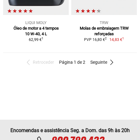
LIQUI MOLY
TRW
Óleo de motor a 4 tempos
Molas de embraiagem TRW
10 W-40, 4 L
reforçadas
1
1
2
62,99 €
14,83 €
PVP 16,80 €
Retroceder
Página 1 de 2
Seguinte
Encomendas e assistência Seg. a Dom. das 9h às 20h