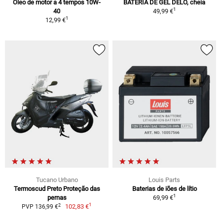
Óleo de motor a 4 tempos 10W-
BATERIA DE GEL DELO, cheia
1
40
49,99 €
1
12,99 €
Tucano Urbano
Louis Parts
Termoscud Preto Proteção das
Baterias de iões de lítio
1
pernas
69,99 €
1
2
102,83 €
PVP 136,99 €