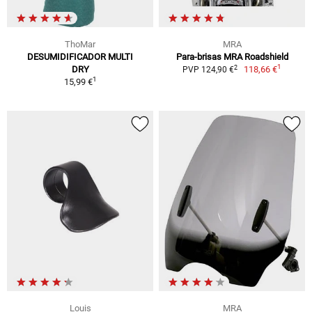
ThoMar
MRA
DESUMIDIFICADOR MULTI
Para-brisas MRA Roadshield
1
2
DRY
118,66 €
PVP 124,90 €
1
15,99 €
Louis
MRA