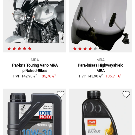
MRA
MRA
Par-bris Touring Vario MRA
Para-brisas Highwayshield
p.Naked-Bikes
MRA
1
1
2
2
135,76 €
136,71 €
PVP 142,90 €
PVP 143,90 €