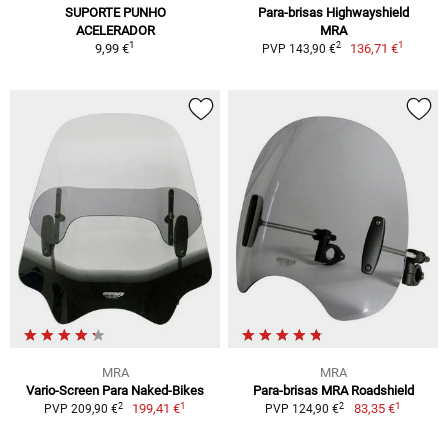
SUPORTE PUNHO
Para-brisas Highwayshield
ACELERADOR
MRA
1
1
2
9,99 €
136,71 €
PVP 143,90 €
MRA
MRA
Vario-Screen Para Naked-Bikes
Para-brisas MRA Roadshield
1
1
2
2
199,41 €
83,35 €
PVP 209,90 €
PVP 124,90 €