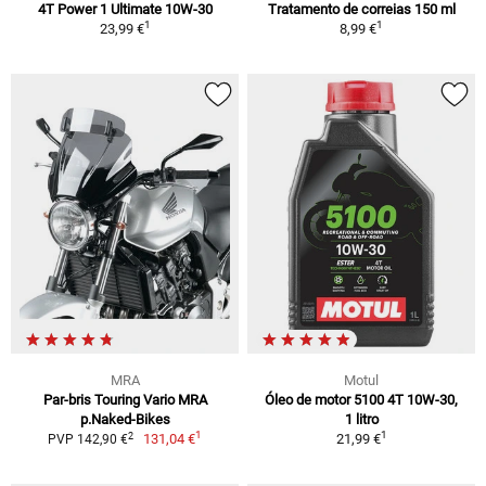
4T Power 1 Ultimate 10W-30
Tratamento de correias 150 ml
1
1
23,99 €
8,99 €
MRA
Motul
Par-bris Touring Vario MRA
Óleo de motor 5100 4T 10W-30,
p.Naked-Bikes
1 litro
1
1
2
131,04 €
21,99 €
PVP 142,90 €