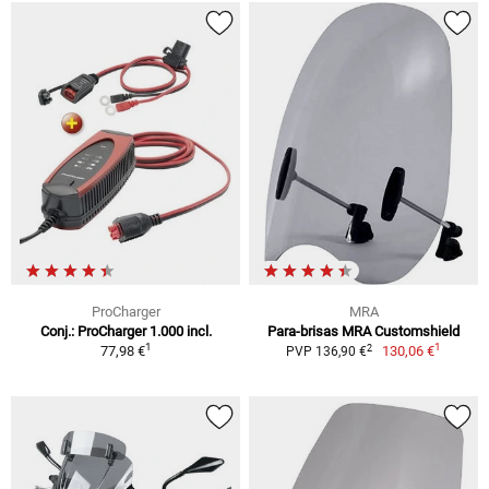
ProCharger
MRA
Conj.: ProCharger 1.000 incl.
Para-brisas MRA Customshield
1
1
2
77,98 €
130,06 €
PVP 136,90 €