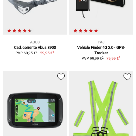
ABUS
PAJ
Cad. corrente Abus 8900
Vehicle Finder 4G 2.0 - GPS-
1
2
29,95 €
Tracker
PVP 60,95 €
1
2
79,99 €
PVP 99,99 €