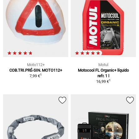
Moto112+
Motul
COB.TRI.PRÉ-SIN. MOTO112+
Motocool FL Organic+ líquido
1
7,99 €
refr. 1 l
1
16,99 €