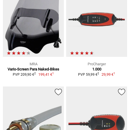
MRA
ProCharger
Vario-Screen Para Naked-Bikes
1.000
1
1
2
2
199,41 €
29,99 €
PVP 209,90 €
PVP 59,99 €