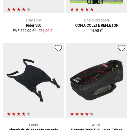
TOMTOM
Origin-Outdoors
Rider 550
CONJ. COLETE REFLETOR
1
1
2
279,00 €
14,95 €
PVP 399,00 €
Louis
ABUS