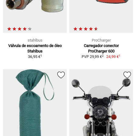
stahlbus
ProCharger
Válvula de escoamento de óleo
Carregador conector
Stahlbus
ProCharger 600
1
1
2
36,95 €
24,99 €
PVP 29,99 €