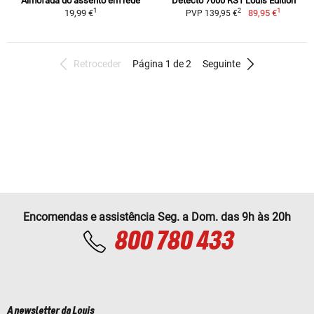
Almofada do assento em rede
Detecto 7000 RS1 Louis Edition
1
1
2
19,99 €
89,95 €
PVP 139,95 €
Retroceder
Página 1 de 2
Seguinte
Encomendas e assistência Seg. a Dom. das 9h às 20h
800 780 433
A newsletter da Louis