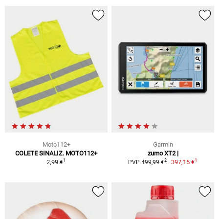
Moto112+
Garmin
COLETE SINALIZ. MOTO112+
zumo XT2 |
1
1
2
2,99 €
397,15 €
PVP 499,99 €