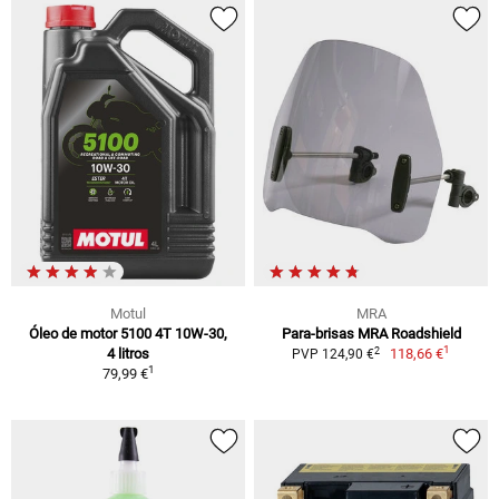
Motul
MRA
Óleo de motor 5100 4T 10W-30,
Para-brisas MRA Roadshield
1
2
4 litros
118,66 €
PVP 124,90 €
1
79,99 €