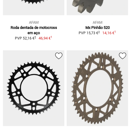
AFAM
AFAM
Roda dentada de motocross
Mx Pinhão 520
1
2
em aço
14,16 €
PVP 15,73 €
1
2
46,94 €
PVP 52,16 €