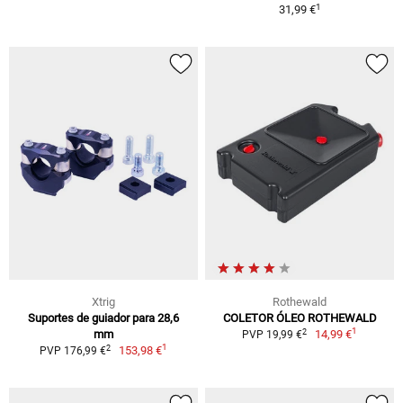
1
31,99 €
Xtrig
Rothewald
Suportes de guiador para 28,6
COLETOR ÓLEO ROTHEWALD
1
2
mm
14,99 €
PVP 19,99 €
1
2
153,98 €
PVP 176,99 €