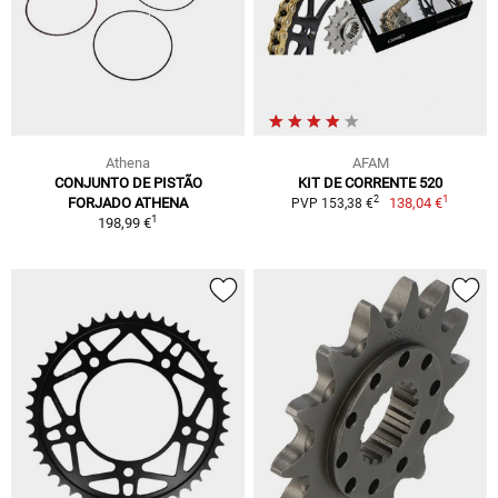
Athena
AFAM
CONJUNTO DE PISTÃO
KIT DE CORRENTE 520
1
2
FORJADO ATHENA
138,04 €
PVP 153,38 €
1
198,99 €