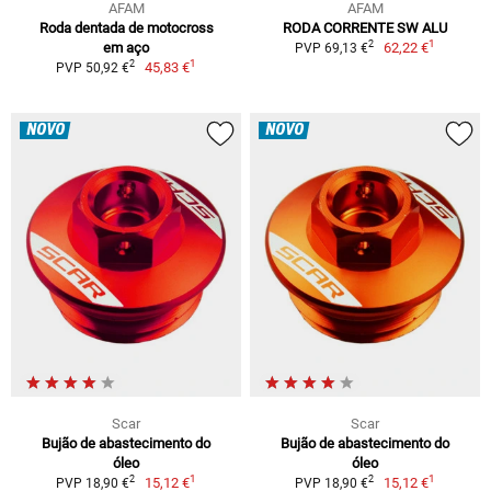
AFAM
AFAM
Roda dentada de motocross
RODA CORRENTE SW ALU
1
2
em aço
62,22 €
PVP 69,13 €
1
2
45,83 €
PVP 50,92 €
NOVO
NOVO
Scar
Scar
Bujão de abastecimento do
Bujão de abastecimento do
óleo
óleo
1
1
2
2
15,12 €
15,12 €
PVP 18,90 €
PVP 18,90 €