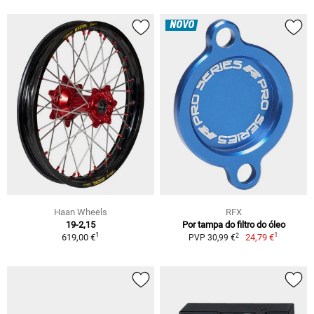
NOVO
Haan Wheels
RFX
19-2,15
Por tampa do filtro do óleo
1
1
2
619,00 €
24,79 €
PVP 30,99 €