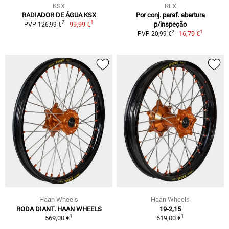
KSX
RFX
RADIADOR DE ÁGUA KSX
Por conj. paraf. abertura
1
2
99,99 €
p/inspeção
PVP 126,99 €
1
2
16,79 €
PVP 20,99 €
Haan Wheels
Haan Wheels
RODA DIANT. HAAN WHEELS
19-2,15
1
1
569,00 €
619,00 €