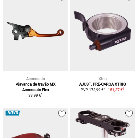
Accossato
Xtrig
Alavanca de travão MX
AJUST. PRÉ-CARGA XTRIG
1
2
Accossato Flex
151,37 €
PVP 173,99 €
1
33,99 €
NOVO