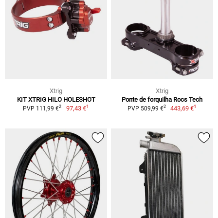
Xtrig
Xtrig
KIT XTRIG HILO HOLESHOT
Ponte de forquilha Rocs Tech
1
1
2
2
97,43 €
443,69 €
PVP 111,99 €
PVP 509,99 €