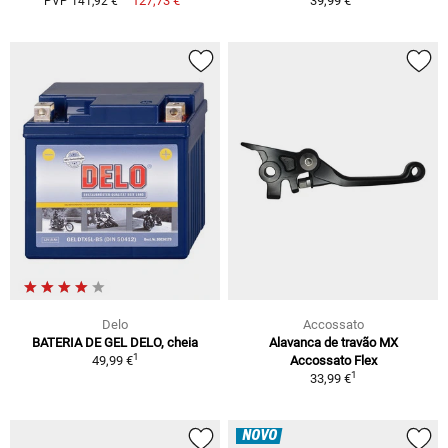
127,73 €
39,99 €
PVP 141,92 €
Delo
Accossato
BATERIA DE GEL DELO, cheia
Alavanca de travão MX
1
49,99 €
Accossato Flex
1
33,99 €
NOVO