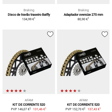
Braking
Braking
Disco de travão traseiro Batfly
Adaptador oversize 270 mm
1
1
134,99 €
80,90 €
AFAM
AFAM
KIT DE CORRENTE 520
KIT DE CORRENTE 520
1
1
2
2
131,46 €
137,43 €
PVP 146,07 €
PVP 152,70 €