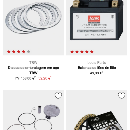
TRW
Louis Parts
Discos de embraiagem em aço
Baterias de iões de lítio
1
TRW
49,99 €
1
2
52,20 €
PVP 58,00 €