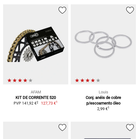
AFAM
Louis
KIT DE CORRENTE 520
Conj. anéis de cobre
1
2
127,73 €
p/escoamento óleo
PVP 141,92 €
1
2,99 €