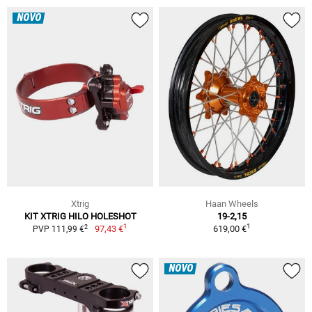
NOVO
Xtrig
Haan Wheels
KIT XTRIG HILO HOLESHOT
19-2,15
1
1
2
97,43 €
619,00 €
PVP 111,99 €
NOVO