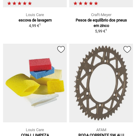
Louis Care
Craft-Meyer
escova de lavagem
Pesos de equilíbrio dos pneus
1
4,99 €
em zinco
1
5,99 €
Louis Care
AFAM
CONJ. LIMPEZA
RODA CORRENTE SW ALU