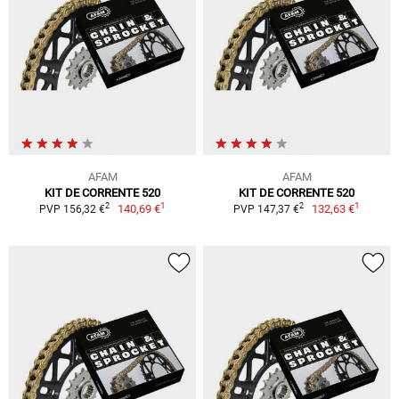
AFAM
AFAM
KIT DE CORRENTE 520
KIT DE CORRENTE 520
1
1
2
2
140,69 €
132,63 €
PVP 156,32 €
PVP 147,37 €