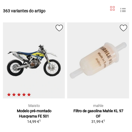
363 variantes do artigo
Maisto
mahle
Modelo pré-montado
Filtro de gasolina Mahle KL 97
Husqvarna FE 501
OF
1
1
14,99 €
31,99 €