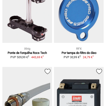
Xtrig
RFX
Ponte de forquilha Rocs Tech
Por tampa do filtro do óleo
1
1
2
2
443,69 €
24,79 €
PVP 509,99 €
PVP 30,99 €