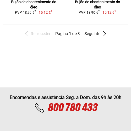
Bujão de abastecimento do
Bujão de abastecimento do
óleo
óleo
1
1
2
2
15,12 €
15,12 €
PVP 18,90 €
PVP 18,90 €
Retroceder
Página 1 de 3
Seguinte
Encomendas e assistência Seg. a Dom. das 9h às 20h
800 780 433