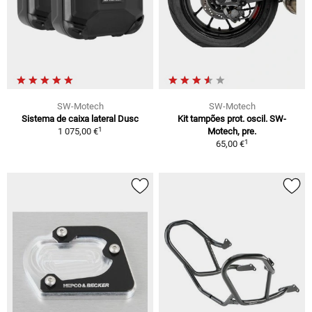
SW-Motech
SW-Motech
Sistema de caixa lateral Dusc
Kit tampões prot. oscil. SW-
1
1 075,00 €
Motech, pre.
1
65,00 €