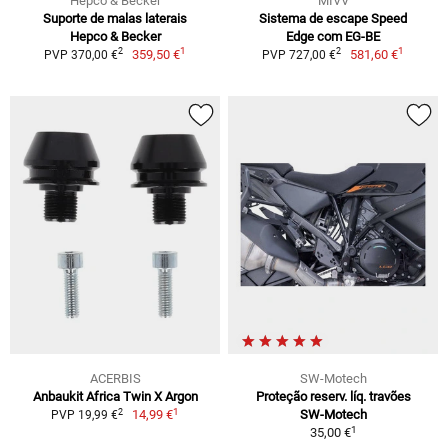
Hepco & Becker
MIVV
Suporte de malas laterais
Sistema de escape Speed
Hepco & Becker
Edge com EG-BE
1
1
2
2
359,50 €
581,60 €
PVP 370,00 €
PVP 727,00 €
ACERBIS
SW-Motech
Anbaukit Africa Twin X Argon
Proteção reserv. líq. travões
1
2
14,99 €
SW-Motech
PVP 19,99 €
1
35,00 €