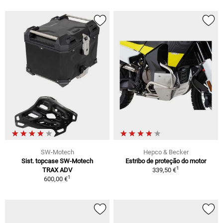
SW-Motech
Hepco & Becker
Sist. topcase SW-Motech
Estribo de proteção do motor
1
TRAX ADV
339,50 €
1
600,00 €