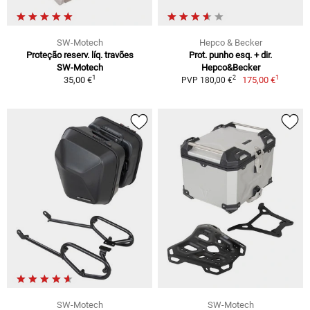
SW-Motech
Hepco & Becker
Proteção reserv. líq. travões
Prot. punho esq. + dir.
SW-Motech
Hepco&Becker
1
1
2
35,00 €
175,00 €
PVP 180,00 €
SW-Motech
SW-Motech