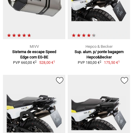
MIVV
Hepco & Becker
Sistema de escape Speed
Sup. alum. p/ ponte bagagem
Edge com EG-BE
Hepco&Becker
1
1
2
2
528,00 €
175,50 €
PVP 660,00 €
PVP 180,00 €