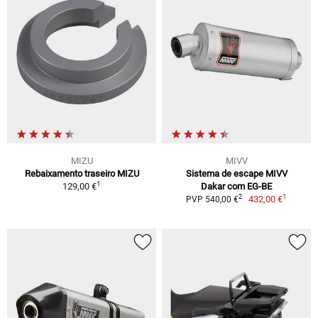
MIZU
MIVV
Rebaixamento traseiro MIZU
Sistema de escape MIVV
1
129,00 €
Dakar com EG-BE
1
2
432,00 €
PVP 540,00 €