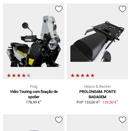
Puig
Hepco & Becker
Vidro Touring com fixação de
PROLONGAM. PONTE
spoiler
BAGAGEM
1
1
2
178,99 €
129,50 €
PVP 133,00 €