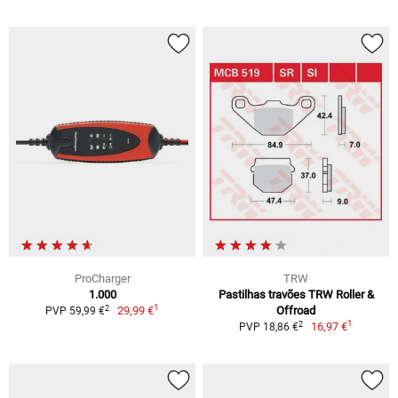
ProCharger
TRW
1.000
Pastilhas travões TRW Roller &
1
2
29,99 €
Offroad
PVP 59,99 €
1
2
16,97 €
PVP 18,86 €