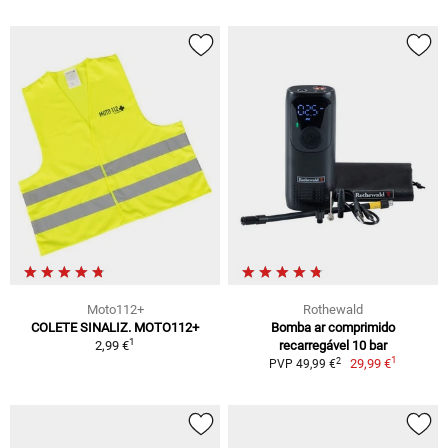
Moto112+
Rothewald
COLETE SINALIZ. MOTO112+
Bomba ar comprimido
1
2,99 €
recarregável 10 bar
1
2
29,99 €
PVP 49,99 €