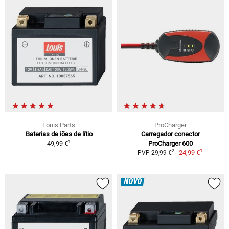
Louis Parts
ProCharger
Baterias de iões de lítio
Carregador conector
1
49,99 €
ProCharger 600
1
2
24,99 €
PVP 29,99 €
NOVO