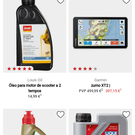
Louis Oil
Garmin
Óleo para motor de scooter a 2
zumo XT2 |
1
2
tempos
397,15 €
PVP 499,99 €
1
14,99 €