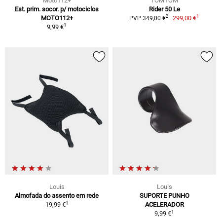
Moto112+
TOMTOM
Est. prim. socor. p/ motociclos
Rider 50 Le
1
2
MOTO112+
299,00 €
PVP 349,00 €
1
9,99 €
Louis
Louis
Almofada do assento em rede
SUPORTE PUNHO
1
19,99 €
ACELERADOR
1
9,99 €