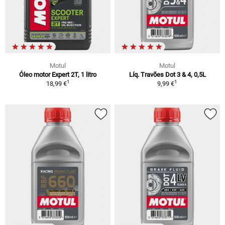
Motul
Motul
Óleo motor Expert 2T, 1 litro
Líq. Travões Dot 3 & 4, 0,5L
1
1
18,99 €
9,99 €