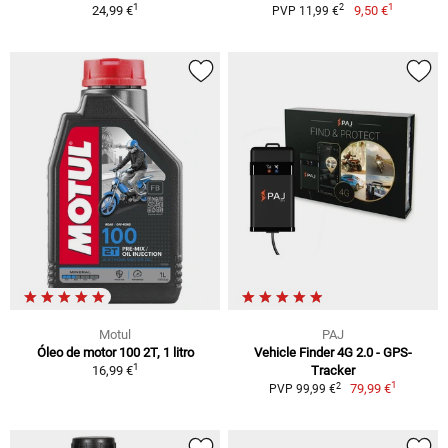
1
1
2
24,99 €
9,50 €
PVP 11,99 €
Motul
PAJ
Óleo de motor 100 2T, 1 litro
Vehicle Finder 4G 2.0 - GPS-
1
16,99 €
Tracker
1
2
79,99 €
PVP 99,99 €