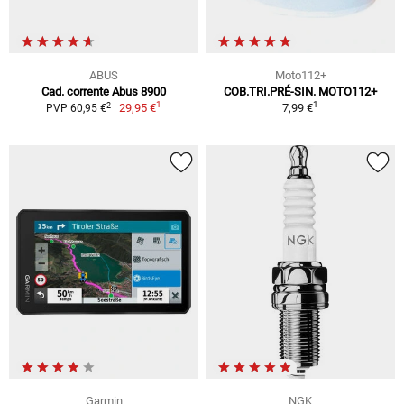
ABUS
Moto112+
Cad. corrente Abus 8900
COB.TRI.PRÉ-SIN. MOTO112+
1
1
2
29,95 €
7,99 €
PVP 60,95 €
Garmin
NGK