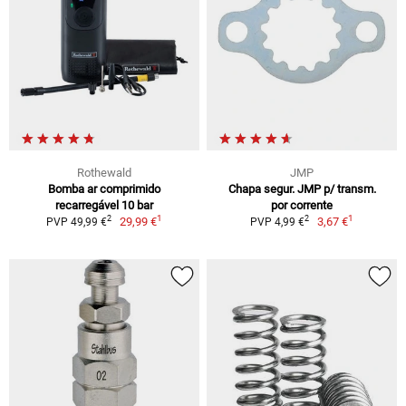
Rothewald
JMP
Bomba ar comprimido
Chapa segur. JMP p/ transm.
recarregável 10 bar
por corrente
1
1
2
2
29,99 €
3,67 €
PVP 49,99 €
PVP 4,99 €