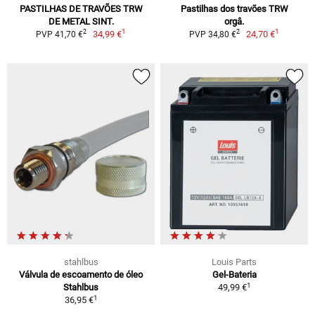
PASTILHAS DE TRAVÕES TRW
Pastilhas dos travões TRW
DE METAL SINT.
orgâ.
1
1
2
2
34,99 €
24,70 €
PVP 41,70 €
PVP 34,80 €
stahlbus
Louis Parts
Válvula de escoamento de óleo
Gel-Bateria
1
Stahlbus
49,99 €
1
36,95 €