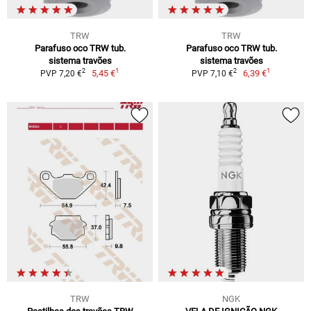
TRW
TRW
Parafuso oco TRW tub.
Parafuso oco TRW tub.
sistema travões
sistema travões
1
1
2
2
5,45 €
6,39 €
PVP 7,20 €
PVP 7,10 €
TRW
NGK