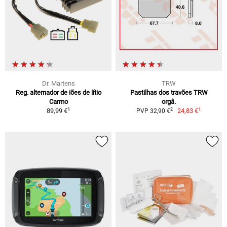
Dr. Martens
TRW
Reg. alternador de iões de lítio
Pastilhas dos travões TRW
Carmo
orgâ.
1
1
2
89,99 €
24,83 €
PVP 32,90 €