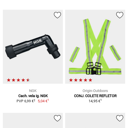
NGK
Origin-Outdoors
Cach. vela ig. NGK
CONJ. COLETE REFLETOR
1
1
2
5,04 €
14,95 €
PVP 6,99 €