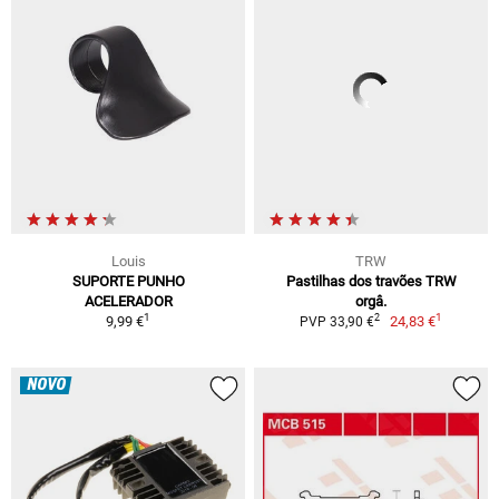
Louis
TRW
SUPORTE PUNHO
Pastilhas dos travões TRW
ACELERADOR
orgâ.
1
1
2
9,99 €
24,83 €
PVP 33,90 €
NOVO