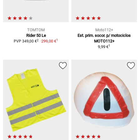
TOMTOM
Moto112+
Rider 50 Le
Est. prim. socor. p/ motociclos
1
2
299,00 €
MOTO112+
PVP 349,00 €
1
9,99 €