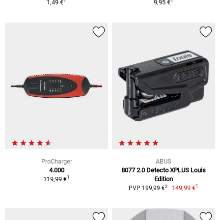
1
1
1,49 €
9,95 €
ProCharger
ABUS
4.000
8077 2.0 Detecto XPLUS Louis
1
119,99 €
Edition
1
2
149,99 €
PVP 199,99 €