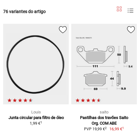
76 variantes do artigo
Louis
saito
Junta circular para filtro de óleo
Pastilhas dos travões Saito
1
1,99 €
Org. COM ABE
1
2
16,99 €
PVP 19,99 €