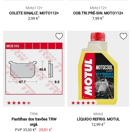
Moto112+
Moto112+
COLETE SINALIZ. MOTO112+
COB.TRI.PRÉ-SIN. MOTO112+
1
1
2,99 €
7,99 €
TRW
Motul
Pastilhas dos travões TRW
LÍQUIDO REFRIG. MOTUL
1
orgâ.
12,99 €
1
2
29,81 €
PVP 35,50 €