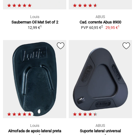
Louis
ABUS
Sauberman Oil Mat Set of 2
Cad. corrente Abus 8900
1
1
2
12,99 €
29,95 €
PVP 60,95 €
Louis
ABUS
Almofada de apoio lateral preta
Suporte lateral universal