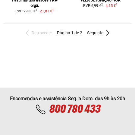
Pastilhas dos travões TRW
VELA DE IGNIÇÃO NGK
1
2
orgâ.
4,15 €
PVP 6,99 €
1
2
21,81 €
PVP 29,30 €
Retroceder
Página 1 de 2
Seguinte
Encomendas e assistência Seg. a Dom. das 9h às 20h
800 780 433