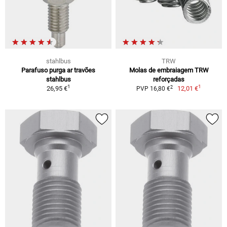
stahlbus
TRW
Parafuso purga ar travões
Molas de embraiagem TRW
stahlbus
reforçadas
1
1
2
26,95 €
12,01 €
PVP 16,80 €