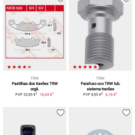
TRW
TRW
Pastilhas dos travões TRW
Parafuso oco TRW tub.
orgâ.
sistema travões
1
1
2
2
16,65 €
6,16 €
PVP 33,90 €
PVP 8,95 €