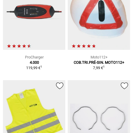
ProCharger
Moto112+
4.000
COB.TRI.PRÉ-SIN. MOTO112+
1
1
119,99 €
7,99 €