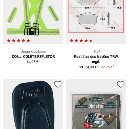
Origin-Outdoors
TRW
CONJ. COLETE REFLETOR
Pastilhas dos travões TRW
1
14,95 €
orgâ.
1
2
22,75 €
PVP 34,80 €