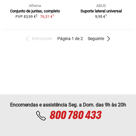
Athena
ABUS
Conjunto de juntas, completo
Suporte lateral universal
1
1
2
76,31 €
9,95 €
PVP 83,99 €
Retroceder
Página 1 de 2
Seguinte
Encomendas e assistência Seg. a Dom. das 9h às 20h
800 780 433