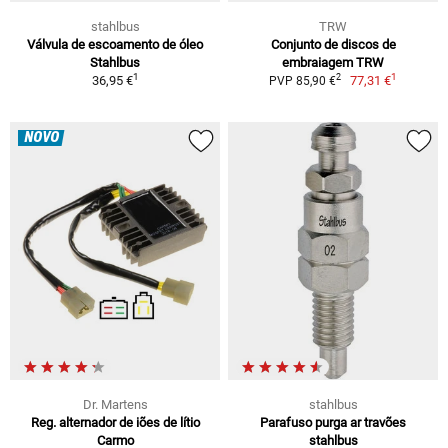
stahlbus
TRW
Válvula de escoamento de óleo
Conjunto de discos de
Stahlbus
embraiagem TRW
1
1
2
36,95 €
77,31 €
PVP 85,90 €
NOVO
Dr. Martens
stahlbus
Reg. alternador de iões de lítio
Parafuso purga ar travões
Carmo
stahlbus