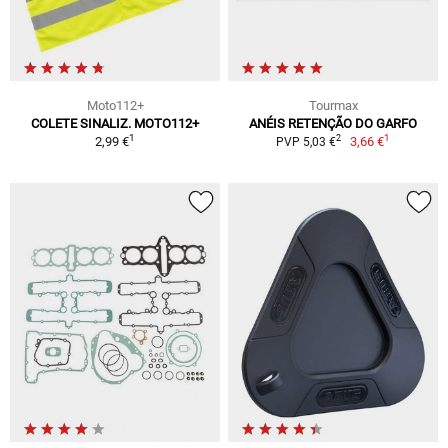
Moto112+
Tourmax
COLETE SINALIZ. MOTO112+
ANÉIS RETENÇÃO DO GARFO
1
1
2
2,99 €
3,66 €
PVP 5,03 €