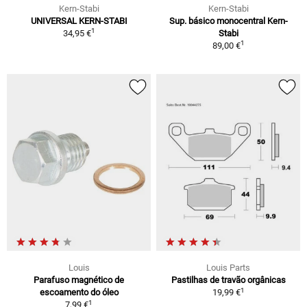
Kern-Stabi
Kern-Stabi
UNIVERSAL KERN-STABI
Sup. básico monocentral Kern-
1
34,95 €
Stabi
1
89,00 €
Louis
Louis Parts
Parafuso magnético de
Pastilhas de travão orgânicas
1
escoamento do óleo
19,99 €
1
7,99 €