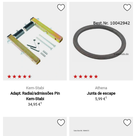
Kern-Stabi
Athena
Adapt. Radial/admissões Pin
Junta de escape
1
Kern-Stabi
5,99 €
1
34,95 €