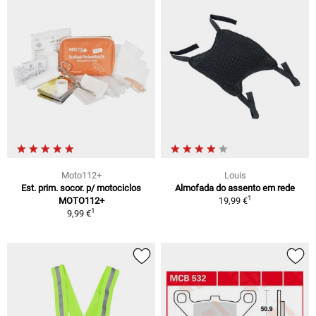
Moto112+
Louis
Est. prim. socor. p/ motociclos
Almofada do assento em rede
1
MOTO112+
19,99 €
1
9,99 €