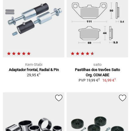
Kern-Stabi
saito
Adaptador frontal, Radial & Pin
Pastilhas dos travões Saito
1
29,95 €
Org. COM ABE
1
2
16,99 €
PVP 19,99 €