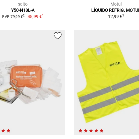
saito
Motul
Y50-N18L-A
LÍQUIDO REFRIG. MOTU
1
1
48,99 €
12,99 €
2
PVP 79,99 €