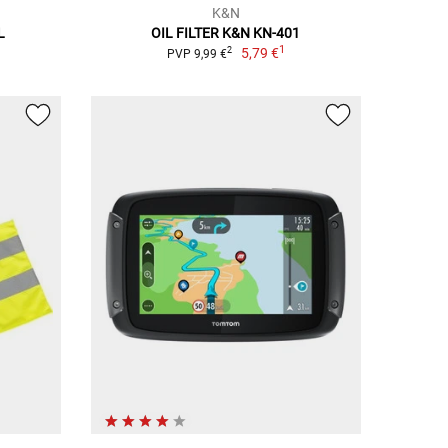
K&N
L
OIL FILTER K&N KN-401
1
5,79 €
2
PVP 9,99 €