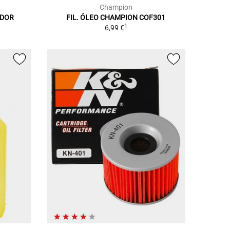
Champion
ADOR
FIL. ÓLEO CHAMPION COF301
1
6,99 €