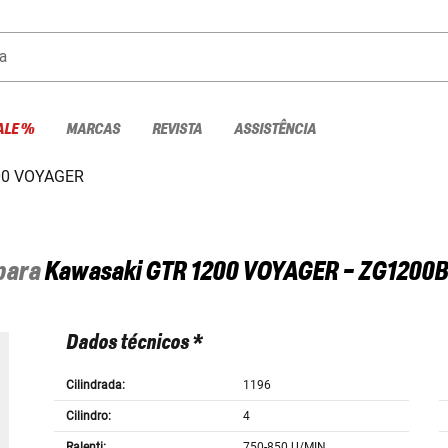
a
ALE %
MARCAS
REVISTA
ASSISTÊNCIA
00 VOYAGER
 para
Kawasaki
GTR 1200 VOYAGER - ZG1200B
Dados técnicos *
Cilindrada:
1196
Cilindro:
4
Ralenti:
750-850 U/MIN