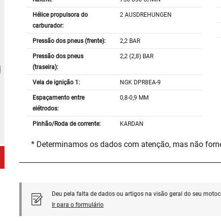
Hélice propulsora do
2 AUSDREHUNGEN
carburador:
Pressão dos pneus (frente):
2,2 BAR
Pressão dos pneus
2,2 (2,8) BAR
(traseira):
Vela de ignição 1:
NGK DPR8EA-9
Espaçamento entre
0,8-0,9 MM
elétrodos:
Pinhão/Roda de corrente:
KARDAN
* Determinamos os dados com atenção, mas não for
Deu pela falta de dados ou artigos na visão geral do seu motoci
Ir para o formulário