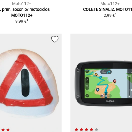
Moto112+
Moto112+
. prim. socor. p/ motociclos
COLETE SINALIZ. MOTO1
1
MOTO112+
2,99 €
1
9,99 €