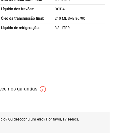
Líquido dos travões:
DOT 4
Óleo da transmissão final:
210 ML SAE 80/90
Líquido de refrigeração:
3,8 LITER
necemos garantias
clo? Ou descobriu um erro? Por favor, avise-nos.