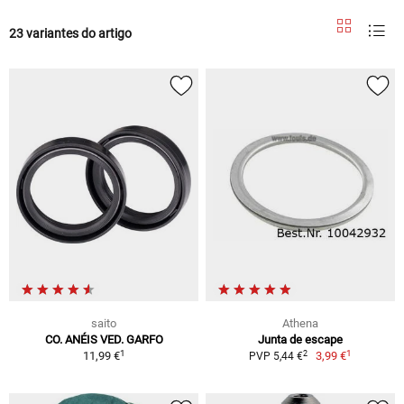
23 variantes do artigo
saito
Athena
CO. ANÉIS VED. GARFO
Junta de escape
1
1
2
11,99 €
3,99 €
PVP 5,44 €