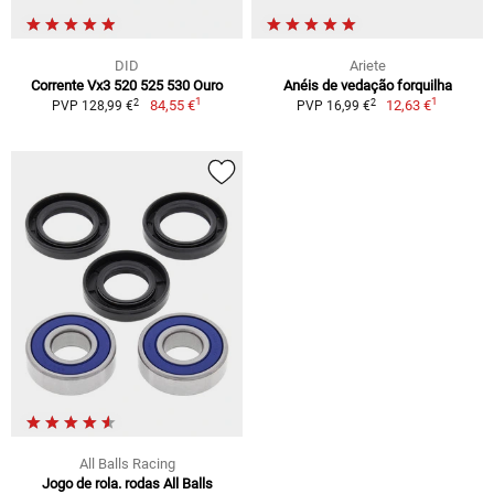
DID
Ariete
Corrente Vx3 520 525 530 Ouro
Anéis de vedação forquilha
1
1
2
2
84,55 €
12,63 €
PVP 128,99 €
PVP 16,99 €
All Balls Racing
Jogo de rola. rodas All Balls