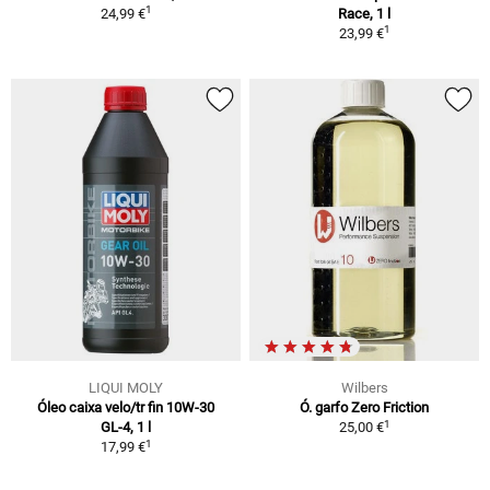
1
24,99 €
Race, 1 l
1
23,99 €
LIQUI MOLY
Wilbers
Óleo caixa velo/tr fin 10W-30
Ó. garfo Zero Friction
1
GL-4, 1 l
25,00 €
1
17,99 €