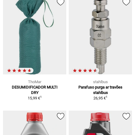
ThoMar
stahlbus
DESUMIDIFICADOR MULTI
Parafuso purga ar travões
DRY
stahlbus
1
1
15,99 €
26,95 €