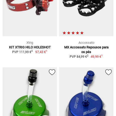
Xtrig
Accossato
KIT XTRIG HILO HOLESHOT
MX Accossato Repousos para
1
2
97,43 €
os pés
PVP 111,99 €
1
2
49,99 €
PVP 84,99 €