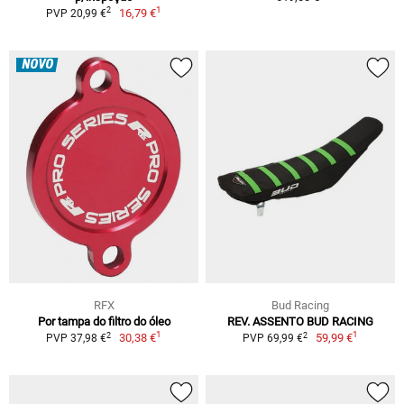
1
2
16,79 €
PVP 20,99 €
NOVO
RFX
Bud Racing
Por tampa do filtro do óleo
REV. ASSENTO BUD RACING
1
1
2
2
30,38 €
59,99 €
PVP 37,98 €
PVP 69,99 €