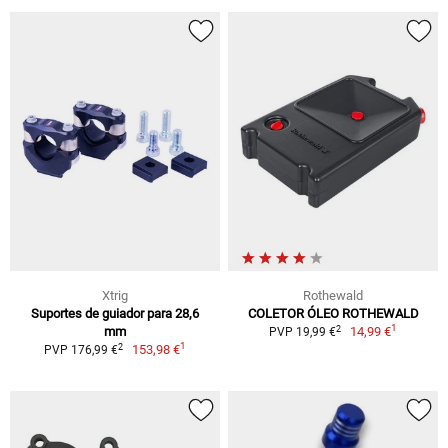
Xtrig
Rothewald
Suportes de guiador para 28,6
COLETOR ÓLEO ROTHEWALD
1
2
mm
14,99 €
PVP 19,99 €
1
2
153,98 €
PVP 176,99 €