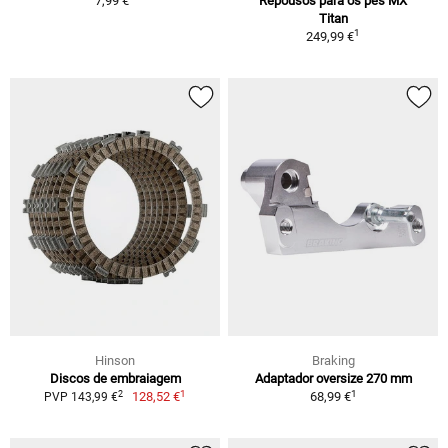
7,99 €
Repousos para os pés MX
Titan
1
249,99 €
Hinson
Braking
Discos de embraiagem
Adaptador oversize 270 mm
1
1
2
128,52 €
68,99 €
PVP 143,99 €