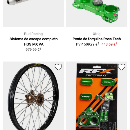
Bud Racing
Xtrig
Sistema de escape completo
Ponte de forquilha Rocs Tech
1
2
HGS MX VA
443,69 €
PVP 509,99 €
1
979,99 €