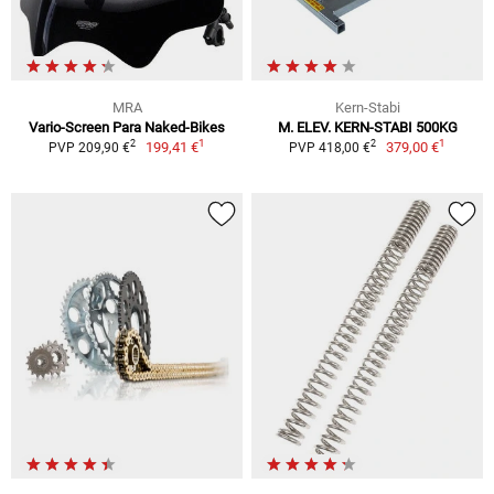
MRA
Kern-Stabi
Vario-Screen Para Naked-Bikes
M. ELEV. KERN-STABI 500KG
1
1
2
2
199,41 €
379,00 €
PVP 209,90 €
PVP 418,00 €