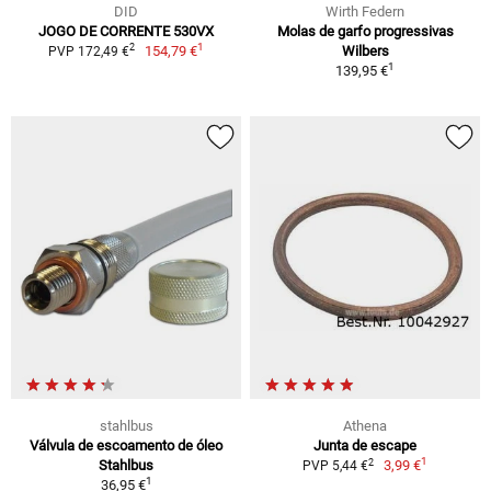
DID
Wirth Federn
JOGO DE CORRENTE 530VX
Molas de garfo progressivas
1
2
154,79 €
Wilbers
PVP 172,49 €
1
139,95 €
stahlbus
Athena
Válvula de escoamento de óleo
Junta de escape
1
2
Stahlbus
3,99 €
PVP 5,44 €
1
36,95 €