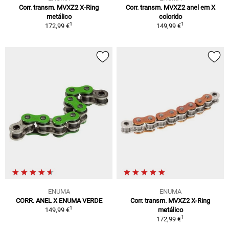
Corr. transm. MVXZ2 X-Ring
Corr. transm. MVXZ2 anel em X
metálico
colorido
1
1
172,99 €
149,99 €
ENUMA
ENUMA
CORR. ANEL X ENUMA VERDE
Corr. transm. MVXZ2 X-Ring
1
149,99 €
metálico
1
172,99 €