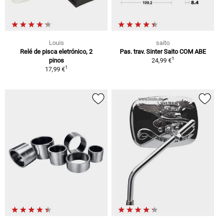
Louis
saito
Relé de pisca eletrónico, 2
Pas. trav. Sinter Saito COM ABE
1
pinos
24,99 €
1
17,99 €