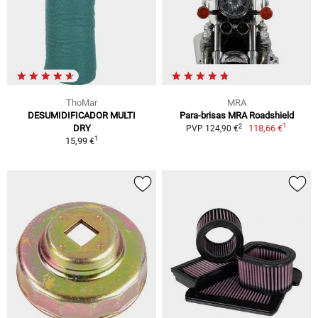
ThoMar
MRA
DESUMIDIFICADOR MULTI
Para-brisas MRA Roadshield
1
2
DRY
118,66 €
PVP 124,90 €
1
15,99 €