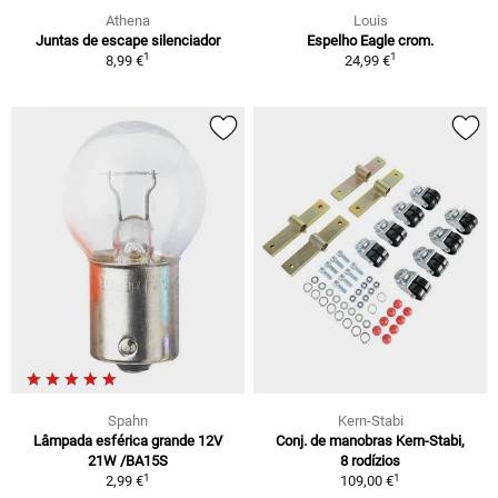
Athena
Louis
Juntas de escape silenciador
Espelho Eagle crom.
1
1
8,99 €
24,99 €
Spahn
Kern-Stabi
Lâmpada esférica grande 12V
Conj. de manobras Kern-Stabi,
21W /BA15S
8 rodízios
1
1
2,99 €
109,00 €