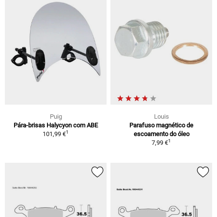
Puig
Louis
Pára-brisas Halycyon com ABE
Parafuso magnético de
1
101,99 €
escoamento do óleo
1
7,99 €