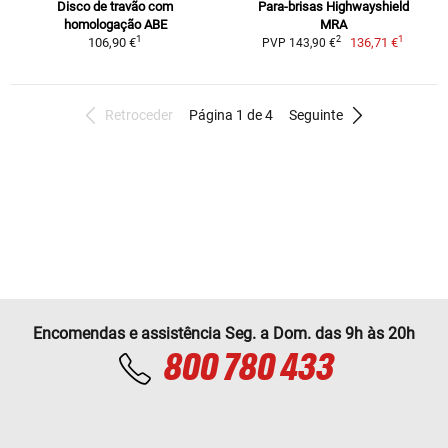
Disco de travão com
Para-brisas Highwayshield
homologação ABE
MRA
1
1
2
106,90 €
136,71 €
PVP 143,90 €
Retroceder
Página 1 de 4
Seguinte
Encomendas e assistência Seg. a Dom. das 9h às 20h
800 780 433