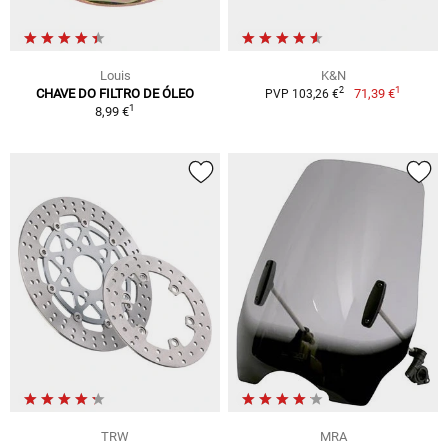
Louis
K&N
1
2
CHAVE DO FILTRO DE ÓLEO
71,39 €
PVP 103,26 €
1
8,99 €
TRW
MRA