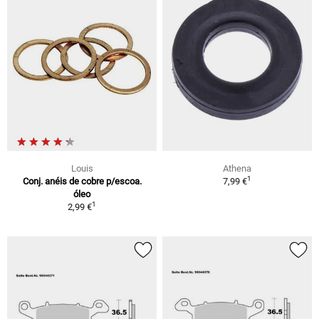
Louis
Athena
1
Conj. anéis de cobre p/escoa.
7,99 €
óleo
1
2,99 €