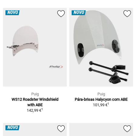
NOVO
NOVO
Puig
Puig
WS12 Roadster Windshield
Pára-brisas Halycyon com ABE
1
with ABE
101,99 €
1
142,99 €
NOVO