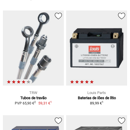
TRW
Louis Parts
Tubos de travão
Baterias de iões de lítio
1
1
2
59,31 €
89,99 €
PVP 65,90 €