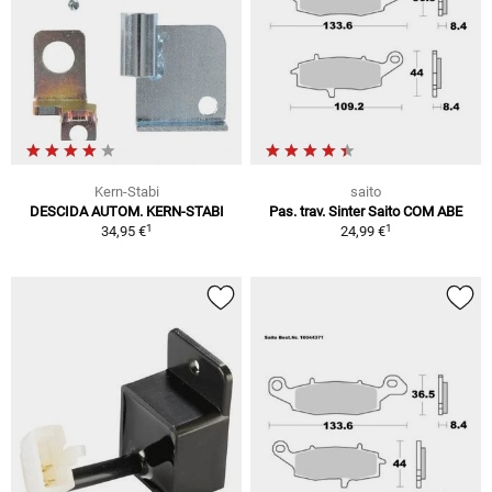
Kern-Stabi
saito
DESCIDA AUTOM. KERN-STABI
Pas. trav. Sinter Saito COM ABE
1
1
34,95 €
24,99 €