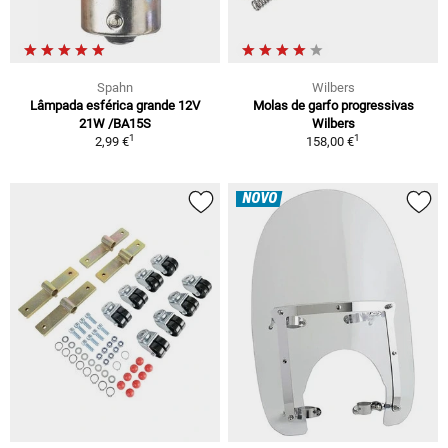
Spahn
Wilbers
Lâmpada esférica grande 12V
Molas de garfo progressivas
21W /BA15S
Wilbers
1
1
2,99 €
158,00 €
NOVO