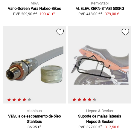
MRA
Kern-Stabi
Vario-Screen Para Naked-Bikes
M. ELEV. KERN-STABI 500KG
1
1
2
2
199,41 €
379,00 €
PVP 209,90 €
PVP 418,00 €
stahlbus
Hepco & Becker
Válvula de escoamento de óleo
Suporte de malas laterais
Stahlbus
Hepco & Becker
1
1
2
36,95 €
317,50 €
PVP 327,00 €