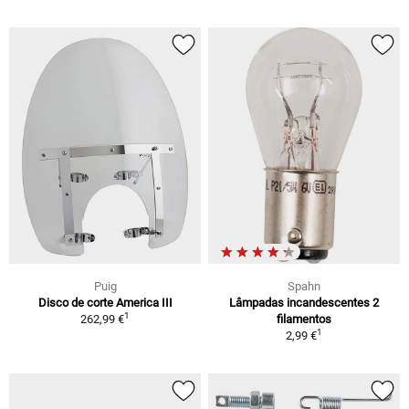
Puig
Spahn
Disco de corte America III
Lâmpadas incandescentes 2
1
262,99 €
filamentos
1
2,99 €