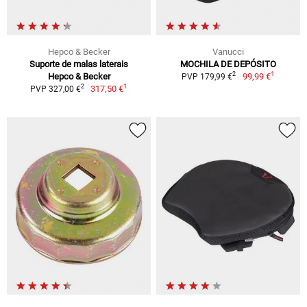
Hepco & Becker
Vanucci
Suporte de malas laterais
MOCHILA DE DEPÓSITO
1
2
Hepco & Becker
99,99 €
PVP 179,99 €
1
2
317,50 €
PVP 327,00 €