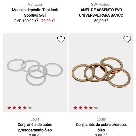
Vanucci
SW-Motech
Mochila depósito Tanklock
ANEL DE ASSENTO EVO
Sportivo 5-8 l
UNIVERSAL,PARA BANCO
1
1
2
79,99 €
50,00 €
PVP 139,99 €
Louis
Louis
Conj. anéis de cobre
Conj. anéis de cobre p/escoa.
p/escoamento óleo
óleo
1
1
2,99 €
2,99 €