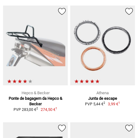
Hepco & Becker
Athena
Ponte de bagagem da Hepco &
Junta de escape
1
2
Becker
3,99 €
PVP 5,44 €
1
2
274,50 €
PVP 283,00 €