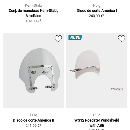
Kern-Stabi
Puig
Conj. de manobras Kern-Stabi,
Disco de corte America I
1
8 rodízios
240,99 €
1
109,00 €
NOVO
Puig
Puig
Disco de corte America II
WS12 Roadster Windshield
1
241,99 €
with ABE
1