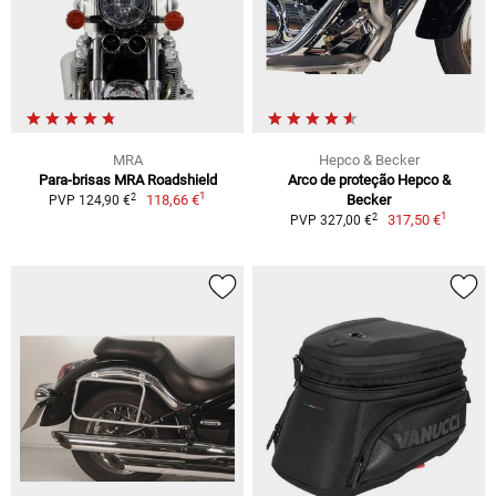
MRA
Hepco & Becker
Para-brisas MRA Roadshield
Arco de proteção Hepco &
1
2
118,66 €
Becker
PVP 124,90 €
1
2
317,50 €
PVP 327,00 €