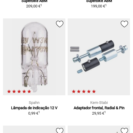
Superbike ABM
Superbike ABM
1
1
209,00 €
199,00 €
Spahn
Kern-Stabi
Lâmpada de indicação 12 V
Adaptador frontal, Radial & Pin
1
1
0,99 €
29,95 €