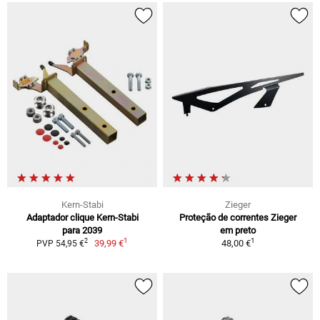
Kern-Stabi
Zieger
Adaptador clique Kern-Stabi
Proteção de correntes Zieger
para 2039
em preto
1
1
2
39,99 €
48,00 €
PVP 54,95 €