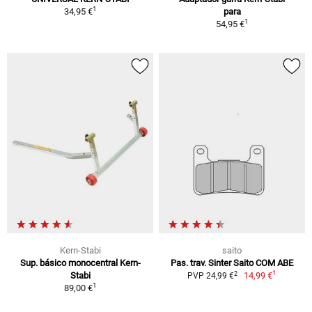
1
34,95 €
para
1
54,95 €
Kern-Stabi
saito
Sup. básico monocentral Kern-
Pas. trav. Sinter Saito COM ABE
1
2
Stabi
14,99 €
PVP 24,99 €
1
89,00 €