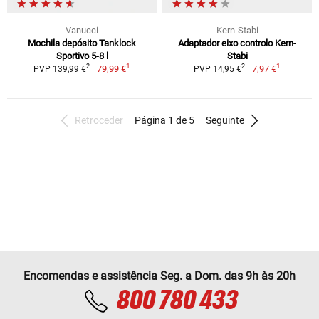
Vanucci
Kern-Stabi
Mochila depósito Tanklock
Adaptador eixo controlo Kern-
Sportivo 5-8 l
Stabi
1
1
2
2
79,99 €
7,97 €
PVP 139,99 €
PVP 14,95 €
Retroceder
Página 1 de 5
Seguinte
Encomendas e assistência Seg. a Dom. das 9h às 20h
800 780 433