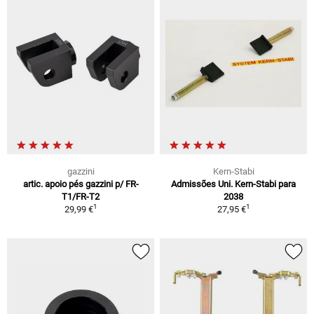
gazzini
Kern-Stabi
artic. apoio pés gazzini p/ FR-
Admissões Uni. Kern-Stabi para
T1/FR-T2
2038
1
1
29,99 €
27,95 €