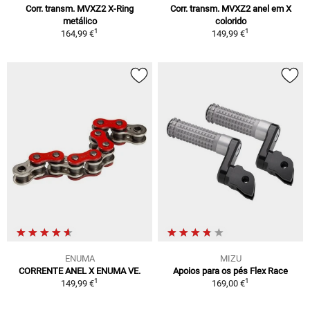
Corr. transm. MVXZ2 X-Ring
Corr. transm. MVXZ2 anel em X
metálico
colorido
1
1
164,99 €
149,99 €
ENUMA
MIZU
CORRENTE ANEL X ENUMA VE.
Apoios para os pés Flex Race
1
1
149,99 €
169,00 €