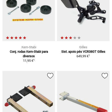
Kern-Stabi
Gilles
Conj. rodas Kern-Stabi para
Sist. apoio pés VCR38GT Gilles
1
diversos
649,99 €
1
11,95 €