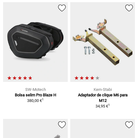
SW-Motech
Kern-Stabi
Bolsa selim Pro Blaze H
Adaptador de clique M6 para
1
380,00 €
M12
1
34,95 €