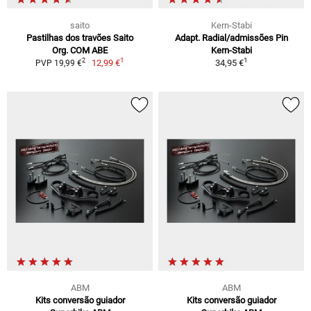
saito
Kern-Stabi
Pastilhas dos travões Saito
Adapt. Radial/admissões Pin
Org. COM ABE
Kern-Stabi
1
1
2
12,99 €
34,95 €
PVP 19,99 €
ABM
ABM
Kits conversão guiador
Kits conversão guiador