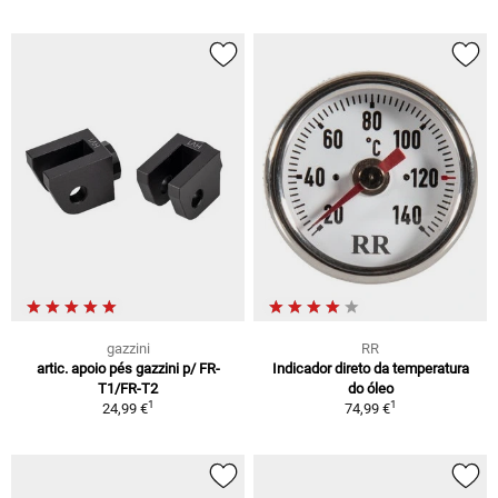
gazzini
RR
artic. apoio pés gazzini p/ FR-
Indicador direto da temperatura
T1/FR-T2
do óleo
1
1
24,99 €
74,99 €