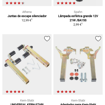
Athena
Spahn
Juntas de escape silenciador
Lâmpada esférica grande 12V
1
12,99 €
21W /BA15S
1
2,99 €
Kern-Stabi
Kern-Stabi
UNIVERSAL KERN-STABI
Adaptador garra Kern-Stabi