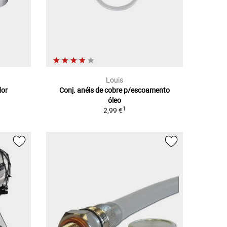
Louis
dor
Conj. anéis de cobre p/escoamento
óleo
1
2,99 €