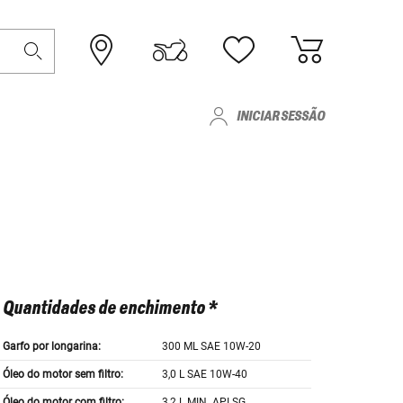
INICIAR SESSÃO
Quantidades de enchimento *
Garfo por longarina:
300 ML SAE 10W-20
Óleo do motor sem filtro:
3,0 L SAE 10W-40
Óleo do motor com filtro:
3,2 L MIN. API SG