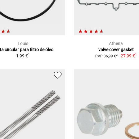
Louis
Athena
a circular para filtro de óleo
valve cover gasket
1
1
1,99 €
27,99 €
2
PVP 36,99 €