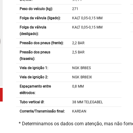
Peso do veículo (kg):
271
Folga da válvula (ligado):
KALT 0,05-0,15 MM
Folga da válvula
KALT 0,05-0,15 MM
(desligado):
Pressão dos pneus (frente):
2,2 BAR
Pressão dos pneus
2,5 BAR
(traseira):
Vela de ignição 1:
NGK BR8ES
Vela de ignição 2:
NGK BR8EIX
Espaçamento entre
0,8 MM
elétrodos:
Tubo vertical Ø:
38 MM TELEGABEL
Corrente/Transmissão final:
KARDAN
* Determinamos os dados com atenção, mas não for