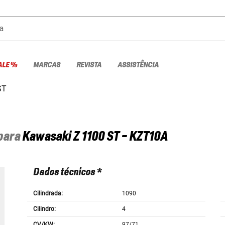
a
ALE %
MARCAS
REVISTA
ASSISTÊNCIA
ST
 para
Kawasaki
Z 1100 ST - KZT10A
Dados técnicos *
Cilindrada:
1090
Cilindro:
4
CV/KW:
97/71