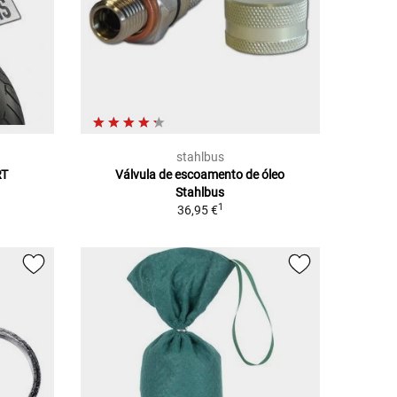
stahlbus
RT
Válvula de escoamento de óleo
Stahlbus
1
36,95 €