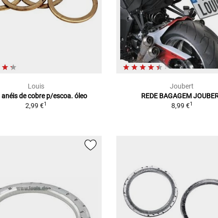
Louis
Joubert
 anéis de cobre p/escoa. óleo
REDE BAGAGEM JOUBE
1
1
2,99 €
8,99 €