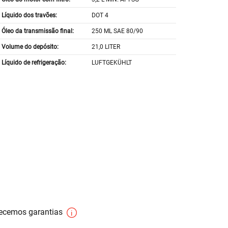
Líquido dos travões:
DOT 4
Óleo da transmissão final:
250 ML SAE 80/90
Volume do depósito:
21,0 LITER
Líquido de refrigeração:
LUFTGEKÜHLT
necemos garantias