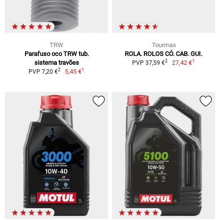
TRW
Tourmax
Parafuso oco TRW tub.
ROLA. ROLOS CÓ. CAB. GUI.
1
2
sistema travões
27,42 €
PVP 37,59 €
1
2
5,45 €
PVP 7,20 €