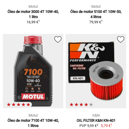
Motul
Motul
Óleo de motor 3000 4T 10W-40,
Óleo de motor 5100 4T 10W-50,
1 litro
4 litros
1
1
16,99 €
79,99 €
Motul
K&N
Óleo de motor 7100 4T 10W-40,
OIL FILTER K&N KN-401
1
2
1 litros
5,79 €
PVP 9,99 €