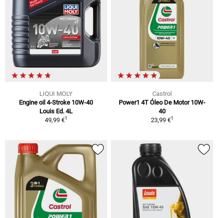
LIQUI MOLY
Castrol
Engine oil 4-Stroke 10W-40
Power1 4T Óleo De Motor 10W-
Louis Ed. 4L
40
1
1
49,99 €
23,99 €