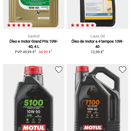
Castrol
Louis Oil
Óleo e motor Grand Prix 10W-
Óleo de motor a 4 tempos 10W-
40, 4 L
40
1
1
2
34,99 €
12,99 €
PVP 49,99 €