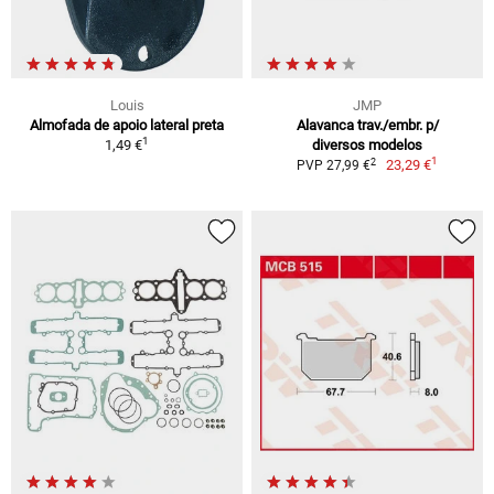
Louis
JMP
Almofada de apoio lateral preta
Alavanca trav./embr. p/
1
1,49 €
diversos modelos
1
2
23,29 €
PVP 27,99 €