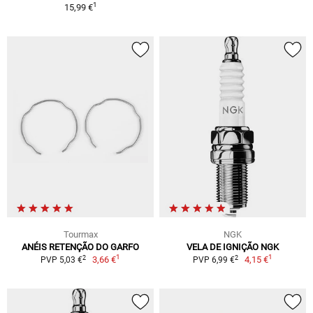
1
15,99 €
Tourmax
NGK
ANÉIS RETENÇÃO DO GARFO
VELA DE IGNIÇÃO NGK
1
1
2
2
3,66 €
4,15 €
PVP 5,03 €
PVP 6,99 €