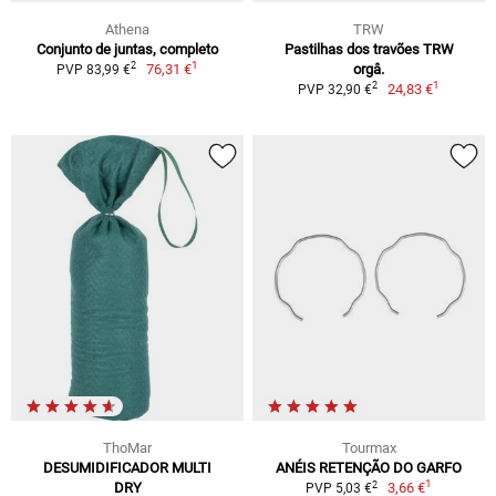
Athena
TRW
Conjunto de juntas, completo
Pastilhas dos travões TRW
1
2
76,31 €
orgâ.
PVP 83,99 €
1
2
24,83 €
PVP 32,90 €
ThoMar
Tourmax
DESUMIDIFICADOR MULTI
ANÉIS RETENÇÃO DO GARFO
1
2
DRY
3,66 €
PVP 5,03 €