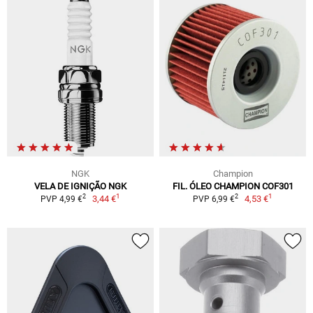
NGK
Champion
VELA DE IGNIÇÃO NGK
FIL. ÓLEO CHAMPION COF301
1
1
2
2
3,44 €
4,53 €
PVP 4,99 €
PVP 6,99 €