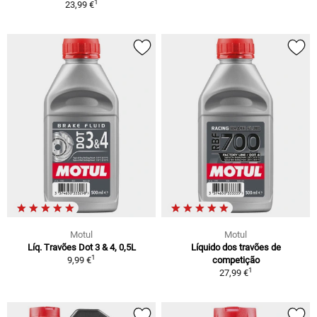
1
23,99 €
Motul
Motul
Líq. Travões Dot 3 & 4, 0,5L
Líquido dos travões de
1
9,99 €
competição
1
27,99 €