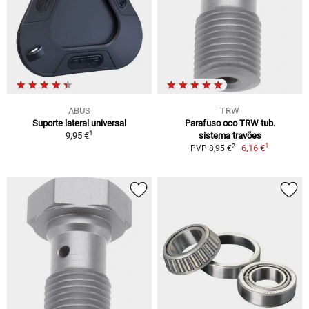
ABUS
TRW
Suporte lateral universal
Parafuso oco TRW tub.
1
9,95 €
sistema travões
1
2
6,16 €
PVP 8,95 €