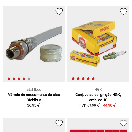
stahlbus
NGK
Válvula de escoamento de óleo
Conj. velas de ignição NGK,
Stahlbus
emb. de 10
1
1
2
36,95 €
44,90 €
PVP 69,90 €