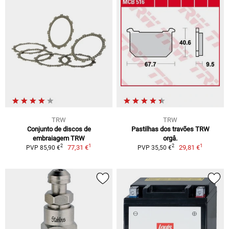
TRW
TRW
Conjunto de discos de
Pastilhas dos travões TRW
embraiagem TRW
orgâ.
1
1
2
2
77,31 €
29,81 €
PVP 85,90 €
PVP 35,50 €