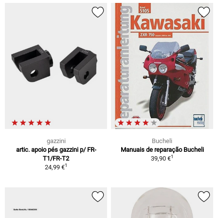
gazzini
Bucheli
artic. apoio pés gazzini p/ FR-
Manuais de reparação Bucheli
1
T1/FR-T2
39,90 €
1
24,99 €