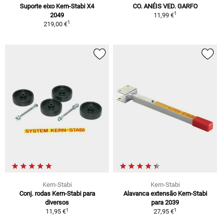
Suporte eixo Kern-Stabi X4
CO. ANÉIS VED. GARFO
1
2049
11,99 €
1
219,00 €
Kern-Stabi
Kern-Stabi
Conj. rodas Kern-Stabi para
Alavanca extensão Kern-Stabi
diversos
para 2039
1
1
11,95 €
27,95 €