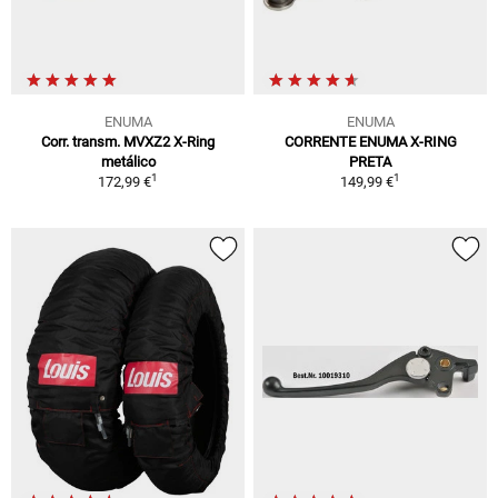
ENUMA
ENUMA
Corr. transm. MVXZ2 X-Ring
CORRENTE ENUMA X-RING
metálico
PRETA
1
1
172,99 €
149,99 €