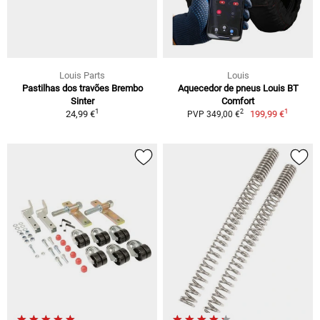
Louis Parts
Louis
Pastilhas dos travões Brembo
Aquecedor de pneus Louis BT
Sinter
Comfort
1
1
2
24,99 €
199,99 €
PVP 349,00 €