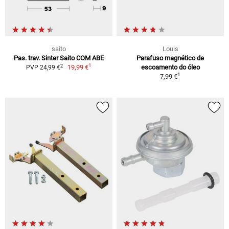
saito
Louis
Pas. trav. Sinter Saito COM ABE
Parafuso magnético de
1
2
19,99 €
escoamento do óleo
PVP 24,99 €
1
7,99 €