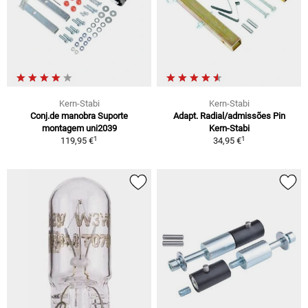
Kern-Stabi
Kern-Stabi
Conj.de manobra Suporte
Adapt. Radial/admissões Pin
montagem uni2039
Kern-Stabi
1
1
119,95 €
34,95 €