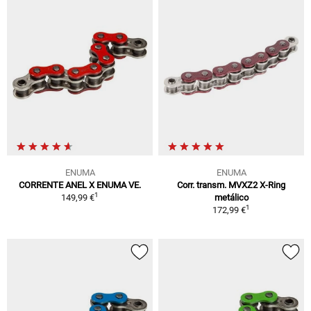
ENUMA
ENUMA
CORRENTE ANEL X ENUMA VE.
Corr. transm. MVXZ2 X-Ring
1
149,99 €
metálico
1
172,99 €