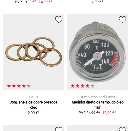
1
1
2
14,99 €
2,99 €
PVP 19,99 €
Louis
Tumbleton and Twist
Conj. anéis de cobre p/escoa.
Medidor direto da temp. do óleo
óleo
T&T
1
1
2
2,99 €
19,99 €
PVP 34,99 €