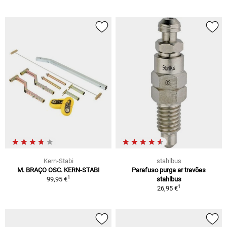
Kern-Stabi
stahlbus
M. BRAÇO OSC. KERN-STABI
Parafuso purga ar travões
1
99,95 €
stahlbus
1
26,95 €