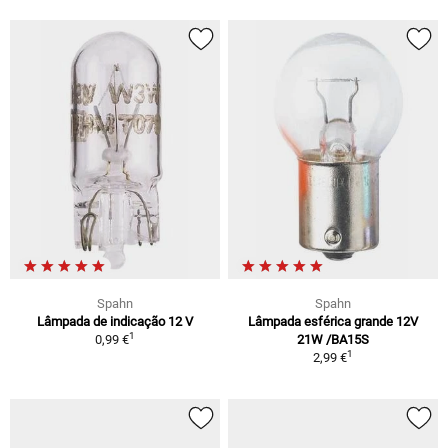
Spahn
Spahn
Lâmpada de indicação 12 V
Lâmpada esférica grande 12V
1
0,99 €
21W /BA15S
1
2,99 €