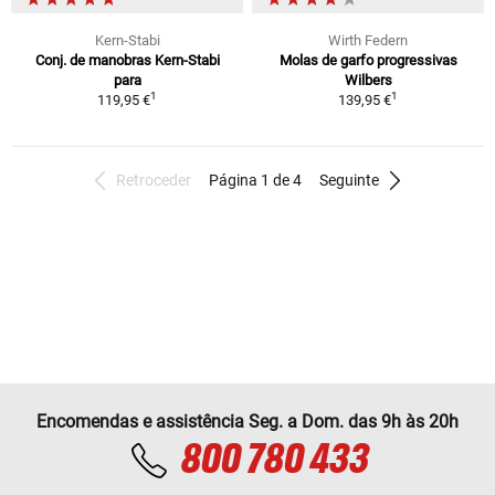
Kern-Stabi
Wirth Federn
Conj. de manobras Kern-Stabi
Molas de garfo progressivas
para
Wilbers
1
1
119,95 €
139,95 €
Retroceder
Página 1 de 4
Seguinte
Encomendas e assistência Seg. a Dom. das 9h às 20h
800 780 433