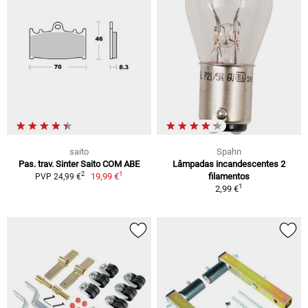
saito
Spahn
Pas. trav. Sinter Saito COM ABE
Lâmpadas incandescentes 2
1
2
19,99 €
filamentos
PVP 24,99 €
1
2,99 €