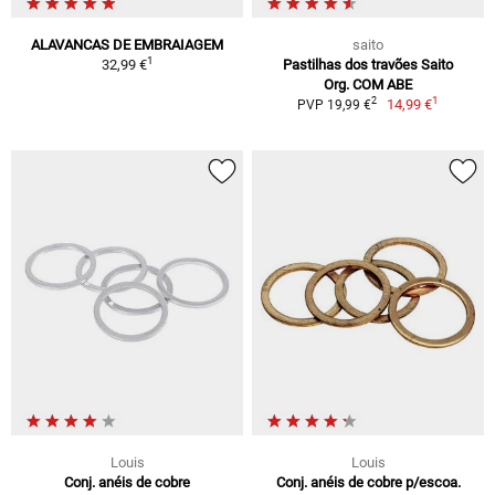
ALAVANCAS DE EMBRAIAGEM
saito
1
32,99 €
Pastilhas dos travões Saito
Org. COM ABE
1
2
14,99 €
PVP 19,99 €
Louis
Louis
Conj. anéis de cobre
Conj. anéis de cobre p/escoa.