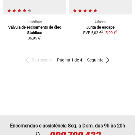
stahlbus
Athena
Válvula de escoamento de óleo
Junta de escape
1
2
Stahlbus
5,99 €
PVP 6,02 €
1
36,95 €
Retroceder
Página 1 de 4
Seguinte
Encomendas e assistência Seg. a Dom. das 9h às 20h