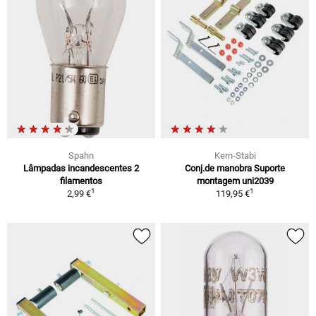
Spahn
Kern-Stabi
Lâmpadas incandescentes 2
Conj.de manobra Suporte
filamentos
montagem uni2039
1
1
2,99 €
119,95 €