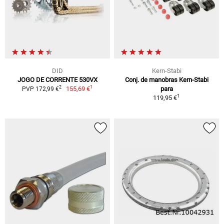
DID
Kern-Stabi
JOGO DE CORRENTE 530VX
Conj. de manobras Kern-Stabi
1
2
155,69 €
para
PVP 172,99 €
1
119,95 €