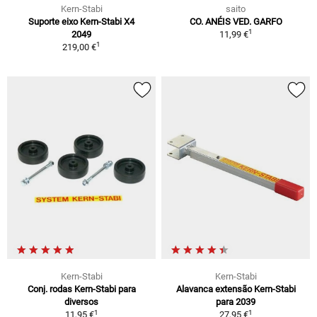
Kern-Stabi
saito
Suporte eixo Kern-Stabi X4
CO. ANÉIS VED. GARFO
1
2049
11,99 €
1
219,00 €
Kern-Stabi
Kern-Stabi
Conj. rodas Kern-Stabi para
Alavanca extensão Kern-Stabi
diversos
para 2039
1
1
11,95 €
27,95 €