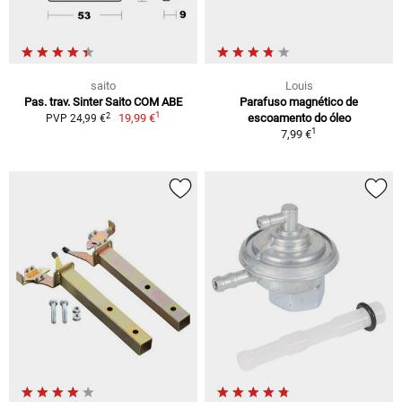
saito
Louis
Pas. trav. Sinter Saito COM ABE
Parafuso magnético de
1
2
19,99 €
escoamento do óleo
PVP 24,99 €
1
7,99 €