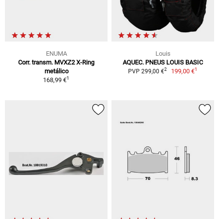
ENUMA
Louis
Corr. transm. MVXZ2 X-Ring
AQUEC. PNEUS LOUIS BASIC
1
2
metálico
199,00 €
PVP 299,00 €
1
168,99 €