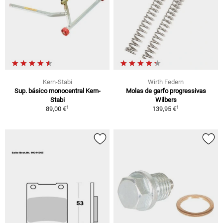
Kern-Stabi
Wirth Federn
Sup. básico monocentral Kern-
Molas de garfo progressivas
Stabi
Wilbers
1
1
89,00 €
139,95 €