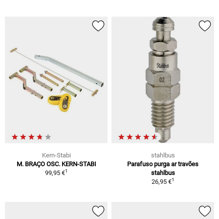
Kern-Stabi
stahlbus
M. BRAÇO OSC. KERN-STABI
Parafuso purga ar travões
1
99,95 €
stahlbus
1
26,95 €