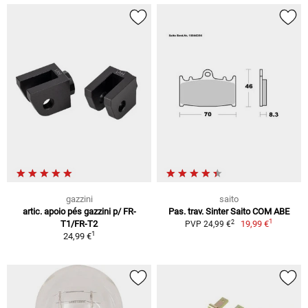
gazzini
saito
artic. apoio pés gazzini p/ FR-
Pas. trav. Sinter Saito COM ABE
1
2
T1/FR-T2
19,99 €
PVP 24,99 €
1
24,99 €