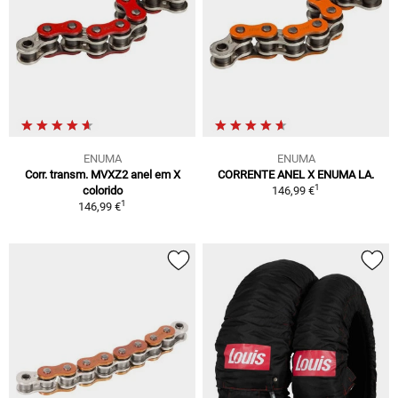
ENUMA
ENUMA
Corr. transm. MVXZ2 anel em X
CORRENTE ANEL X ENUMA LA.
1
colorido
146,99 €
1
146,99 €