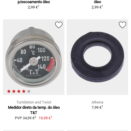
p/escoamento óleo
óleo
1
1
2,99 €
2,99 €
Tumbleton and Twist
Athena
1
Medidor direto da temp. do óleo
7,99 €
T&T
1
2
19,99 €
PVP 34,99 €