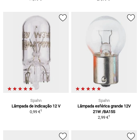
Spahn
Spahn
Lâmpada de indicação 12 V
Lâmpada esférica grande 12V
1
0,99 €
21W /BA15S
1
2,99 €