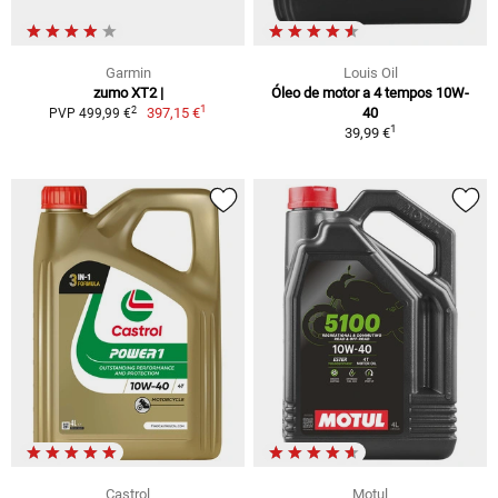
Garmin
Louis Oil
zumo XT2 |
Óleo de motor a 4 tempos 10W-
1
2
397,15 €
40
PVP 499,99 €
1
39,99 €
Castrol
Motul