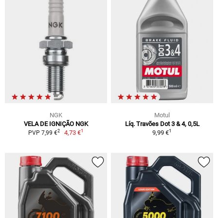
NGK
Motul
VELA DE IGNIÇÃO NGK
Líq. Travões Dot 3 & 4, 0,5L
1
1
2
4,73 €
9,99 €
PVP 7,99 €