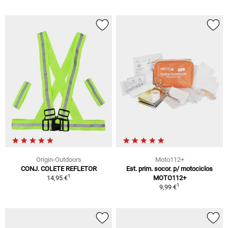
Origin-Outdoors
Moto112+
CONJ. COLETE REFLETOR
Est. prim. socor. p/ motociclos
1
14,95 €
MOTO112+
1
9,99 €