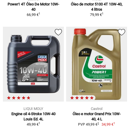
Power1 4T Óleo De Motor 10W-
Óleo de motor 5100 4T 10W-40,
40
4 litros
1
1
66,99 €
79,99 €
LIQUI MOLY
Castrol
Engine oil 4-Stroke 10W-40
Óleo e motor Grand Prix 10W-
Louis Ed. 4L
40, 4 L
1
1
2
49,99 €
34,99 €
PVP 49,99 €