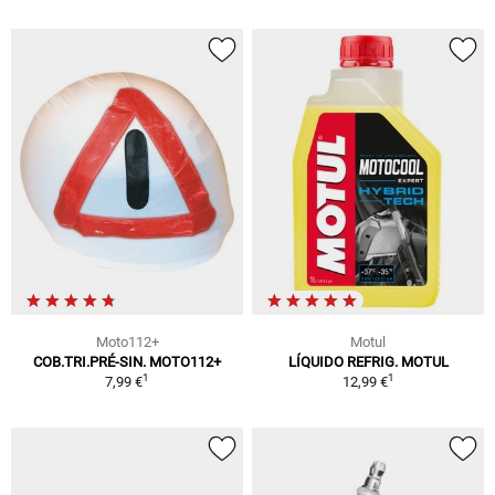
Moto112+
Motul
COB.TRI.PRÉ-SIN. MOTO112+
LÍQUIDO REFRIG. MOTUL
1
1
7,99 €
12,99 €