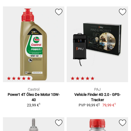
Castrol
PAJ
Power1 4T Óleo De Motor 10W-
Vehicle Finder 4G 2.0 - GPS-
40
Tracker
1
1
2
23,99 €
79,99 €
PVP 99,99 €