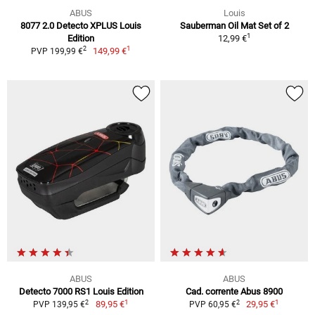
ABUS
Louis
8077 2.0 Detecto XPLUS Louis
Sauberman Oil Mat Set of 2
1
Edition
12,99 €
1
2
149,99 €
PVP 199,99 €
ABUS
ABUS
Detecto 7000 RS1 Louis Edition
Cad. corrente Abus 8900
1
1
2
2
89,95 €
29,95 €
PVP 139,95 €
PVP 60,95 €