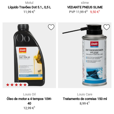
Motul
slime
Líquido Travões Dot 5.1., 0,5 L
VEDANTE PNEUS SLIME
1
1
2
11,99 €
9,50 €
PVP 11,99 €
Louis Oil
Louis Care
Óleo de motor a 4 tempos 10W-
Tratamento de correias 150 ml
1
40
8,99 €
1
12,99 €