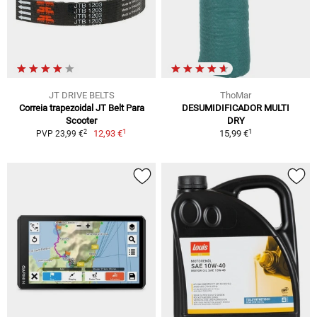
JT DRIVE BELTS
ThoMar
Correia trapezoidal JT Belt Para
DESUMIDIFICADOR MULTI
Scooter
DRY
1
1
2
12,93 €
15,99 €
PVP 23,99 €