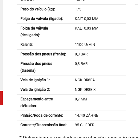
Peso do veículo (kg):
175
Folga da válvula (ligado):
KALT 0,03 MM
Folga da válvula
KALT 0,03 MM
(desligado):
Ralenti:
1100 U/MIN
Pressão dos pneus (frente):
0,8 BAR
Pressão dos pneus
0,8 BAR
(traseira):
Vela de ignição 1:
NGK DR8EA
Vela de ignição 2:
NGK DR8EIX
Espaçamento entre
0,7 MM
elétrodos:
Pinhão/Roda de corrente:
14/40 ZÄHNE
Corrente/Transmissão final:
95 GLIEDER
* Determinamos os dados com atenção, mas não for