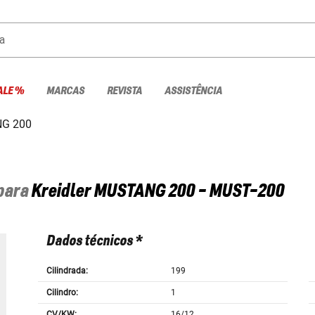
a
ALE %
MARCAS
REVISTA
ASSISTÊNCIA
G 200
 para
Kreidler
MUSTANG 200 - MUST-200
Dados técnicos *
Cilindrada:
199
Cilindro:
1
CV/KW:
16/12