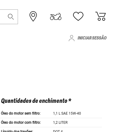
INICIAR SESSÃO
Quantidades de enchimento *
Óleo do motor sem filtro:
1,1 L SAE 15W-40
Óleo do motor com filtro:
1,2 LITER
Líquido dos travões:
DOT 4