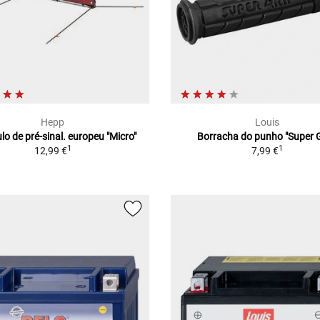
Hepp
Louis
lo de pré-sinal. europeu "Micro"
Borracha do punho "Super G
1
1
12,99 €
7,99 €