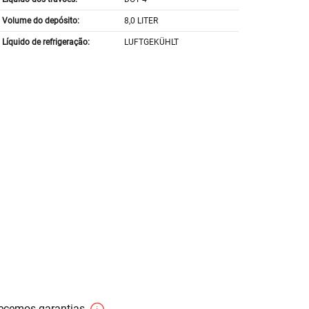
Volume do depósito:
8,0 LITER
Líquido de refrigeração:
LUFTGEKÜHLT
necemos garantias