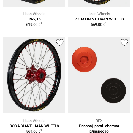
Haan Wheels
Haan Wheels
19-2,15
RODA DIANT. HAAN WHEELS
1
1
619,00 €
569,00 €
Haan Wheels
RFX
RODA DIANT. HAAN WHEELS
Por conj. paraf. abertura
1
569,00 €
p/inspeção