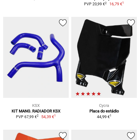
1
2
16,79 €
PVP 20,99 €
KSX
Cycra
KIT MANG. RADIADOR KSX
Placa do estádio
1
1
2
54,39 €
44,99 €
PVP 67,99 €