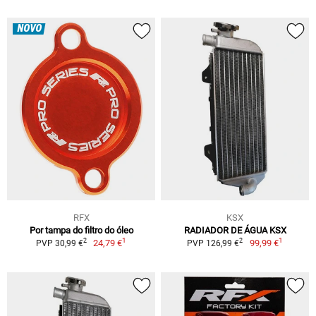
NOVO
RFX
KSX
Por tampa do filtro do óleo
RADIADOR DE ÁGUA KSX
1
1
2
2
24,79 €
99,99 €
PVP 30,99 €
PVP 126,99 €