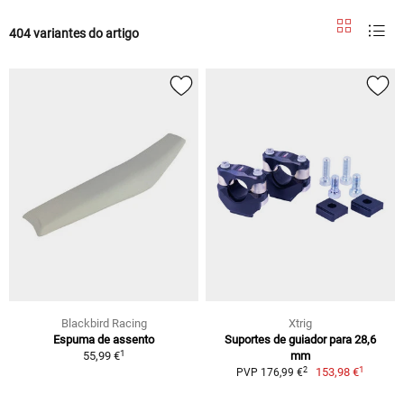
404 variantes do artigo
Blackbird Racing
Xtrig
Espuma de assento
Suportes de guiador para 28,6
1
55,99 €
mm
1
2
153,98 €
PVP 176,99 €