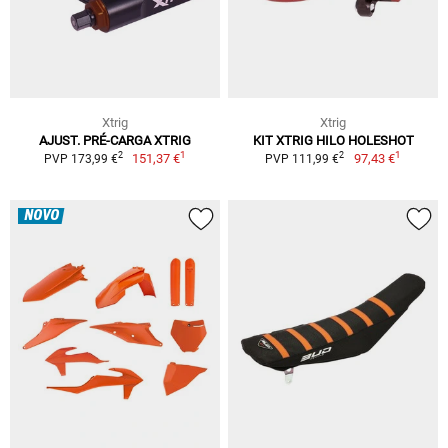
Xtrig
Xtrig
AJUST. PRÉ-CARGA XTRIG
KIT XTRIG HILO HOLESHOT
1
1
2
2
151,37 €
97,43 €
PVP 173,99 €
PVP 111,99 €
NOVO