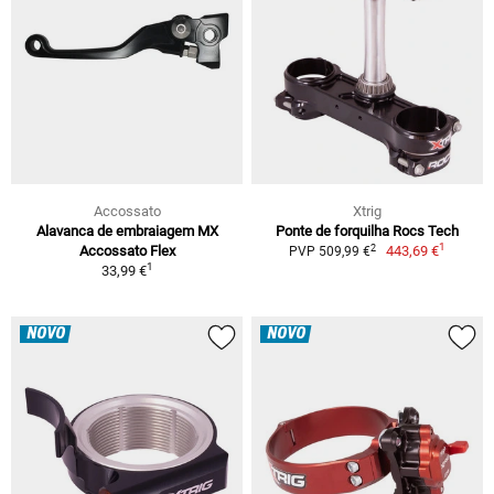
Accossato
Xtrig
Alavanca de embraiagem MX
Ponte de forquilha Rocs Tech
1
2
Accossato Flex
443,69 €
PVP 509,99 €
1
33,99 €
NOVO
NOVO