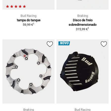
Bud Racing
Braking
tampa do tanque
Disco de freio
1
59,99 €
sobredimensionado
1
315,99 €
NOVO
Braking
Bud Racing