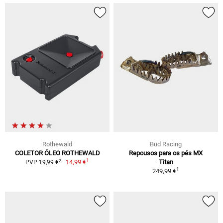
Rothewald
Bud Racing
COLETOR ÓLEO ROTHEWALD
Repousos para os pés MX
1
2
14,99 €
Titan
PVP 19,99 €
1
249,99 €