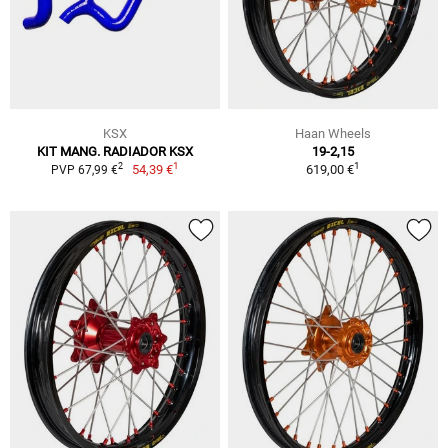
KSX
Haan Wheels
KIT MANG. RADIADOR KSX
19-2,15
1
1
2
54,39 €
619,00 €
PVP 67,99 €