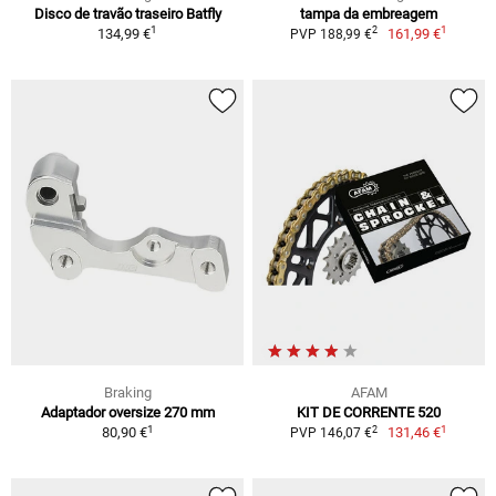
Disco de travão traseiro Batfly
tampa da embreagem
1
1
2
134,99 €
161,99 €
PVP 188,99 €
Braking
AFAM
Adaptador oversize 270 mm
KIT DE CORRENTE 520
1
1
2
80,90 €
131,46 €
PVP 146,07 €