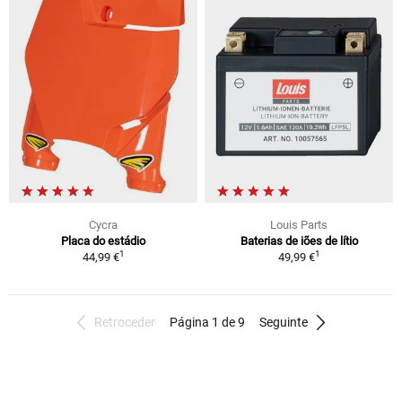
Cycra
Louis Parts
Placa do estádio
Baterias de iões de lítio
1
1
44,99 €
49,99 €
Retroceder
Página 1 de 9
Seguinte