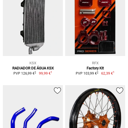
KSX
RFX
RADIADOR DE ÁGUA KSX
Factory Kit
1
1
2
2
99,99 €
62,39 €
PVP 126,99 €
PVP 103,99 €