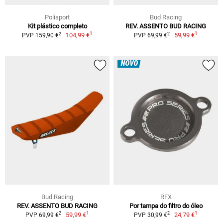
Polisport
Bud Racing
Kit plástico completo
REV. ASSENTO BUD RACING
1
1
2
2
104,99 €
59,99 €
PVP 159,90 €
PVP 69,99 €
NOVO
Bud Racing
RFX
REV. ASSENTO BUD RACING
Por tampa do filtro do óleo
1
1
2
2
59,99 €
24,79 €
PVP 69,99 €
PVP 30,99 €