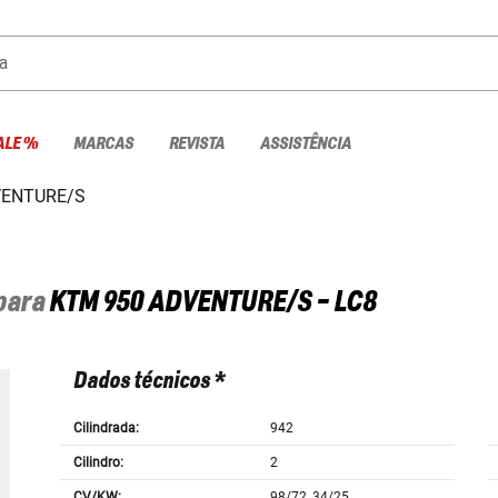
a
ALE %
MARCAS
REVISTA
ASSISTÊNCIA
VENTURE/S
 para
KTM
950 ADVENTURE/S - LC8
Dados técnicos *
Cilindrada:
942
Cilindro:
2
CV/KW:
98/72, 34/25