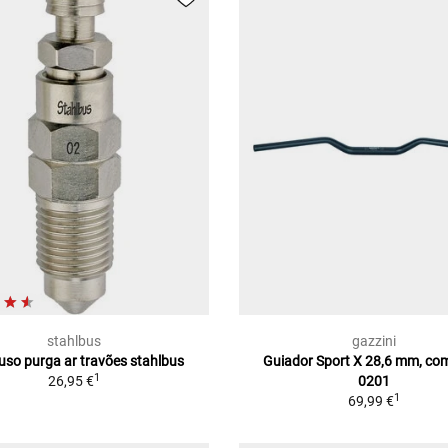
stahlbus
gazzini
uso purga ar travões stahlbus
Guiador Sport X 28,6 mm, co
1
26,95 €
0201
1
69,99 €