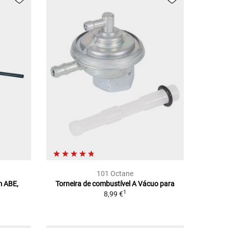
101 Octane
m ABE,
Torneira de combustível A Vácuo para
1
8,99 €