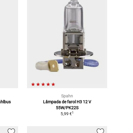
Spahn
ahlbus
Lâmpada de farol H3 12 V
55W/PK22S
1
5,99 €