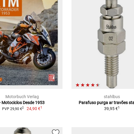
Motorbuch Verlag
stahlbus
- Motociclos Desde 1953
Parafuso purga ar travões st
1
1
24,90 €
39,95 €
2
PVP 29,90 €