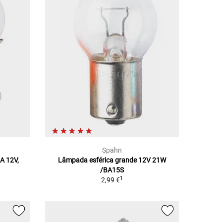
Spahn
 12V,
Lâmpada esférica grande 12V 21W
/BA15S
1
2,99 €