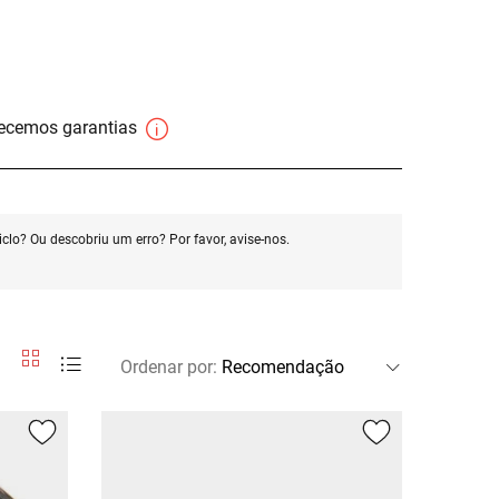
necemos garantias
clo? Ou descobriu um erro? Por favor, avise-nos.
Ordenar por
: