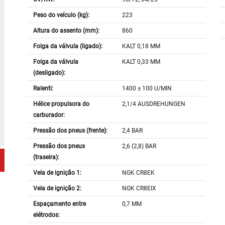
Peso do veículo (kg):
223
Altura do assento (mm):
860
Folga da válvula (ligado):
KALT 0,18 MM
Folga da válvula
KALT 0,33 MM
(desligado):
Ralenti:
1400 ± 100 U/MIN
Hélice propulsora do
2,1/4 AUSDREHUNGEN
carburador:
Pressão dos pneus (frente):
2,4 BAR
Pressão dos pneus
2,6 (2,8) BAR
(traseira):
Vela de ignição 1:
NGK CR8EK
Vela de ignição 2:
NGK CR8EIX
Espaçamento entre
0,7 MM
elétrodos: