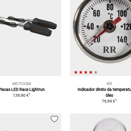
MOTOISM
RR
Piscas LED Race Lightrun
Indicador direto da temperat
1
139,90 €
óleo
1
79,99 €