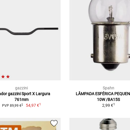
gazzini
Spahn
ador gazzini Sport X Largura
LÂMPADA ESFÉRICA PEQUENA
761mm
10W /BA15S
1
1
54,97 €
2,99 €
2
PVP 89,99 €