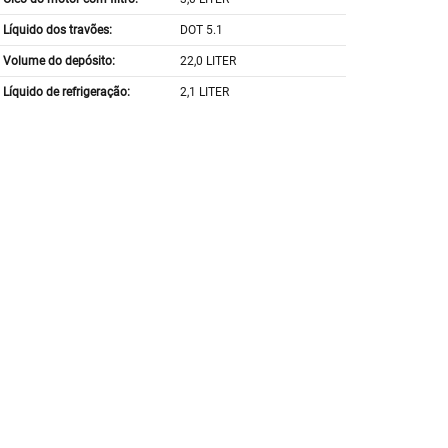
Líquido dos travões:
DOT 5.1
Volume do depósito:
22,0 LITER
Líquido de refrigeração:
2,1 LITER