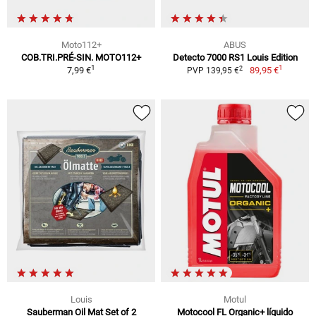
Moto112+
ABUS
COB.TRI.PRÉ-SIN. MOTO112+
Detecto 7000 RS1 Louis Edition
1
1
2
7,99 €
89,95 €
PVP 139,95 €
Louis
Motul
Sauberman Oil Mat Set of 2
Motocool FL Organic+ líquido