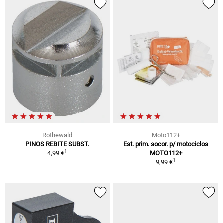
Rothewald
Moto112+
PINOS REBITE SUBST.
Est. prim. socor. p/ motociclos
1
4,99 €
MOTO112+
1
9,99 €