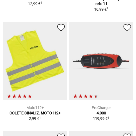
1
12,99 €
refr. 1 l
1
16,99 €
Moto112+
ProCharger
COLETE SINALIZ. MOTO112+
4.000
1
1
2,99 €
119,99 €