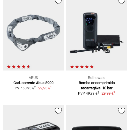
ABUS
Rothewald
Cad. corrente Abus 8900
Bomba ar comprimido
1
2
29,95 €
recarregável 10 bar
PVP 60,95 €
1
2
29,99 €
PVP 49,99 €