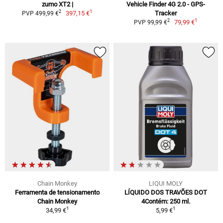
zumo XT2 |
Vehicle Finder 4G 2.0 - GPS-
1
2
397,15 €
Tracker
PVP 499,99 €
1
2
79,99 €
PVP 99,99 €
Chain Monkey
LIQUI MOLY
Ferramenta de tensionamento
LÍQUIDO DOS TRAVÕES DOT
Chain Monkey
4Contém: 250 ml.
1
1
34,99 €
5,99 €