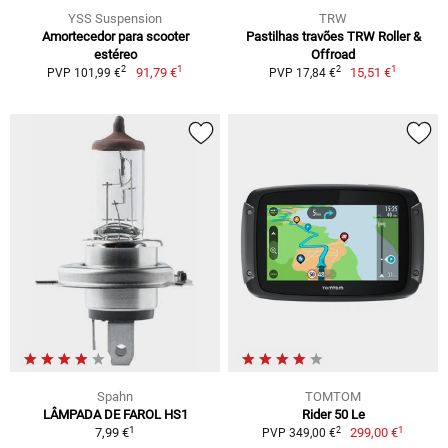
YSS Suspension
TRW
Amortecedor para scooter
Pastilhas travões TRW Roller &
estéreo
Offroad
1
1
2
2
91,79 €
15,51 €
PVP 101,99 €
PVP 17,84 €
Spahn
TOMTOM
LÂMPADA DE FAROL HS1
Rider 50 Le
1
1
2
7,99 €
299,00 €
PVP 349,00 €