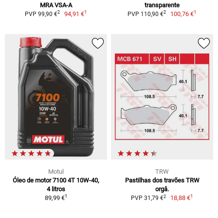
MRA VSA-A
transparente
1
1
2
2
94,91 €
100,76 €
PVP 99,90 €
PVP 110,90 €
Motul
TRW
Óleo de motor 7100 4T 10W-40,
Pastilhas dos travões TRW
4 litros
orgâ.
1
1
2
89,99 €
18,88 €
PVP 31,79 €