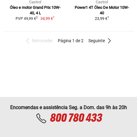
Castrol
Castrol
Óleo e motor Grand Prix 10W-
Power1 4T Óleo De Motor 10W-
40, 4 L
40
1
1
2
34,99 €
23,99 €
PVP 49,99 €
Retroceder
Página 1 de 2
Seguinte
Encomendas e assistência Seg. a Dom. das 9h às 20h
800 780 433