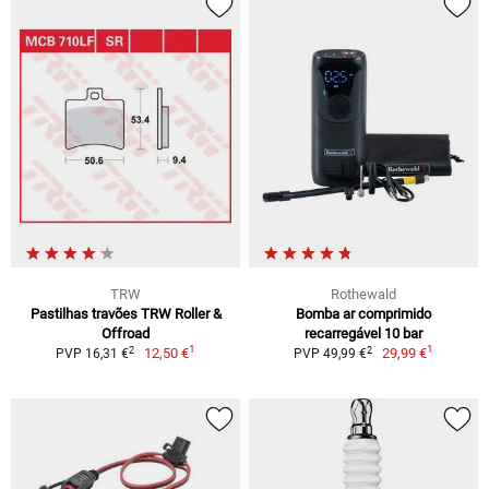
TRW
Rothewald
Pastilhas travões TRW Roller &
Bomba ar comprimido
Offroad
recarregável 10 bar
1
1
2
2
12,50 €
29,99 €
PVP 16,31 €
PVP 49,99 €