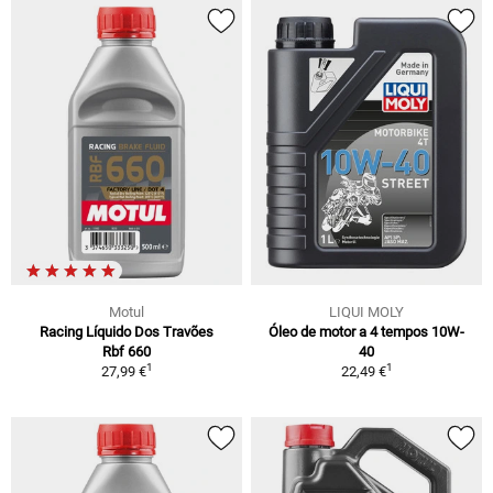
Motul
LIQUI MOLY
Racing Líquido Dos Travões
Óleo de motor a 4 tempos 10W-
Rbf 660
40
1
1
27,99 €
22,49 €