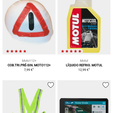
Moto112+
Motul
COB.TRI.PRÉ-SIN. MOTO112+
LÍQUIDO REFRIG. MOTUL
1
1
7,99 €
12,99 €