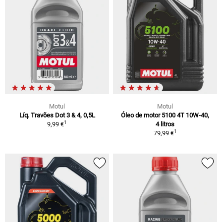
Motul
Motul
Líq. Travões Dot 3 & 4, 0,5L
Óleo de motor 5100 4T 10W-40,
1
9,99 €
4 litros
1
79,99 €