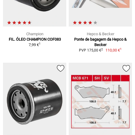
Champion
Hepco & Becker
FIL. ÓLEO CHAMPION COF083
Ponte de bagagem da Hepco &
1
7,99 €
Becker
1
2
110,00 €
PVP 175,00 €