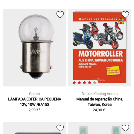
Spahn
Delius Klasing Verlag
LÂMPADA ESFÉRICA PEQUENA
Manual de reparação China,
12V, 10W /BA15S
Taiwan, Korea
1
1
2,99 €
24,90 €