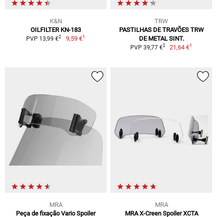
K&N
TRW
OILFILTER KN-183
PASTILHAS DE TRAVÕES TRW
1
2
9,59 €
DE METAL SINT.
PVP 13,99 €
1
2
21,64 €
PVP 39,77 €
MRA
MRA
Peça de fixação Vario Spoiler
MRA X-Creen Spoiler XCTA