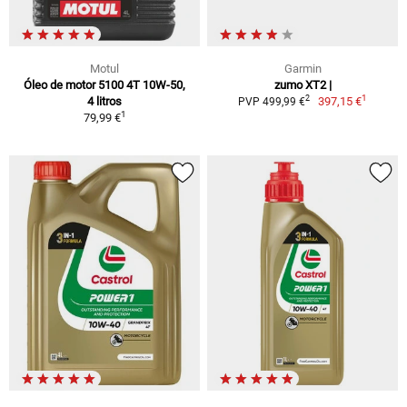
Motul
Garmin
Óleo de motor 5100 4T 10W-50,
zumo XT2 |
1
2
4 litros
397,15 €
PVP 499,99 €
1
79,99 €