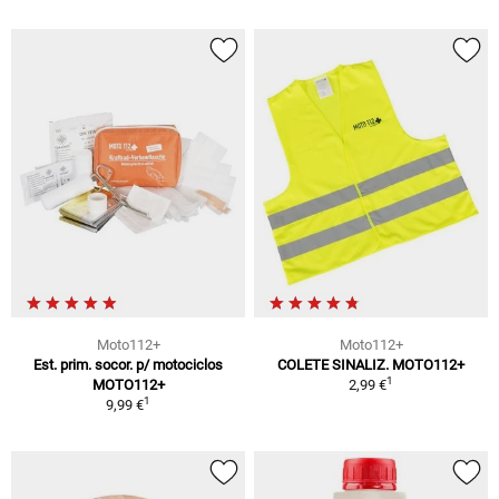
Moto112+
Moto112+
Est. prim. socor. p/ motociclos
COLETE SINALIZ. MOTO112+
1
MOTO112+
2,99 €
1
9,99 €