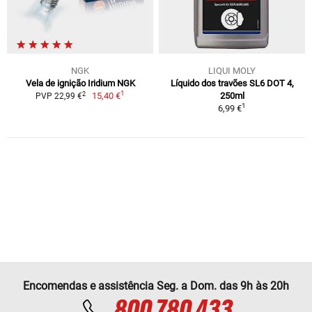
NGK
LIQUI MOLY
Vela de ignição Iridium NGK
Líquido dos travões SL6 DOT 4,
1
2
15,40 €
250ml
PVP 22,99 €
1
6,99 €
Encomendas e assistência Seg. a Dom. das 9h às 20h
800 780 433