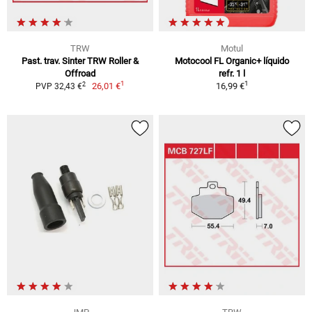
TRW
Motul
Past. trav. Sinter TRW Roller &
Motocool FL Organic+ líquido
Offroad
refr. 1 l
1
1
2
26,01 €
16,99 €
PVP 32,43 €