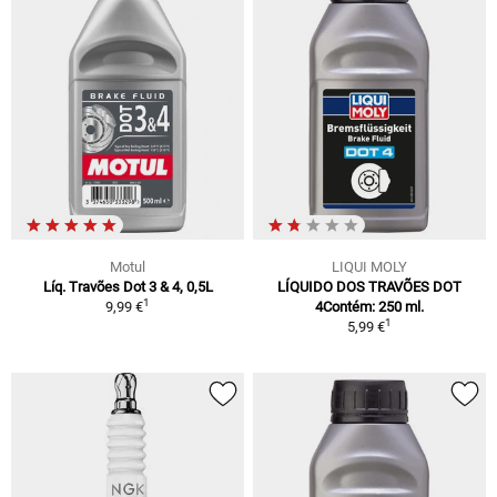
Motul
LIQUI MOLY
Líq. Travões Dot 3 & 4, 0,5L
LÍQUIDO DOS TRAVÕES DOT
1
9,99 €
4Contém: 250 ml.
1
5,99 €