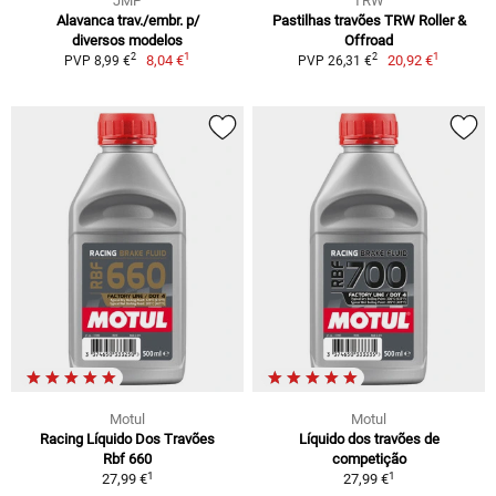
JMP
TRW
Alavanca trav./embr. p/
Pastilhas travões TRW Roller &
diversos modelos
Offroad
1
1
2
2
8,04 €
20,92 €
PVP 8,99 €
PVP 26,31 €
Motul
Motul
Racing Líquido Dos Travões
Líquido dos travões de
Rbf 660
competição
1
1
27,99 €
27,99 €