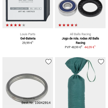
Louis Parts
All Balls Racing
Gel-Bateria
Jogo de rola. rodas All Balls
1
29,99 €
Racing
1
2
44,09 €
PVP 48,99 €