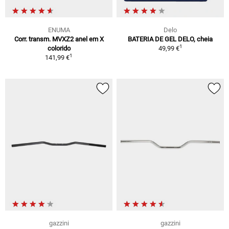
ENUMA
Delo
Corr. transm. MVXZ2 anel em X
BATERIA DE GEL DELO, cheia
1
colorido
49,99 €
1
141,99 €
gazzini
gazzini