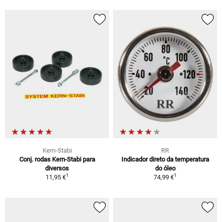
Kern-Stabi
RR
Conj. rodas Kern-Stabi para
Indicador direto da temperatura
diversos
do óleo
1
1
11,95 €
74,99 €