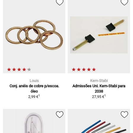
Louis
Kern-Stabi
Conj. anéis de cobre p/escoa.
Admissões Uni. Kern-Stabi para
óleo
2038
1
1
2,99 €
27,95 €