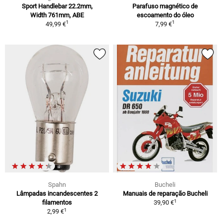
Sport Handlebar 22.2mm,
Parafuso magnético de
Width 761mm, ABE
escoamento do óleo
1
1
49,99 €
7,99 €
Spahn
Bucheli
Lâmpadas incandescentes 2
Manuais de reparação Bucheli
1
filamentos
39,90 €
1
2,99 €