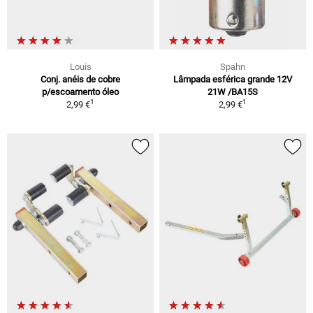
Louis
Spahn
Conj. anéis de cobre
Lâmpada esférica grande 12V
p/escoamento óleo
21W /BA15S
1
1
2,99 €
2,99 €