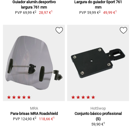
Guiador alumín.desportivo
Largura do guiador Sport 761
largura 761 mm
mm
1
1
2
2
28,97 €
49,99 €
PVP 69,99 €
PVP 59,99 €
MRA
HotSwop
Para-brisas MRA Roadshield
Conjunto básico profissional
1
2
118,66 €
(S)
PVP 124,90 €
1
59,90 €