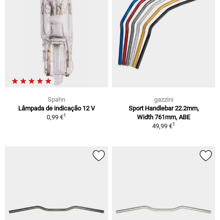
Spahn
gazzini
Lâmpada de indicação 12 V
Sport Handlebar 22.2mm,
1
0,99 €
Width 761mm, ABE
1
49,99 €