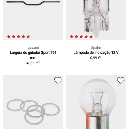
gazzini
Spahn
Largura do guiador Sport 761
Lâmpada de indicação 12 V
1
mm
0,99 €
1
49,99 €