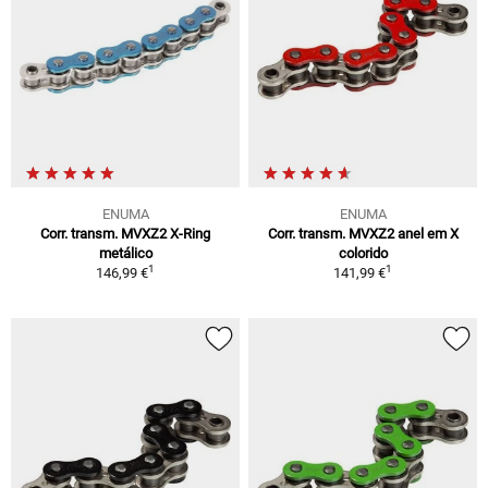
ENUMA
ENUMA
Corr. transm. MVXZ2 X-Ring
Corr. transm. MVXZ2 anel em X
metálico
colorido
1
1
146,99 €
141,99 €