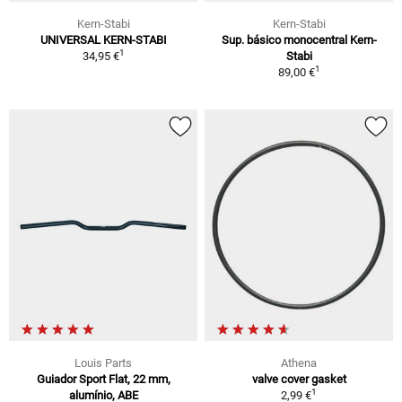
Kern-Stabi
Kern-Stabi
UNIVERSAL KERN-STABI
Sup. básico monocentral Kern-
1
34,95 €
Stabi
1
89,00 €
Louis Parts
Athena
Guiador Sport Flat, 22 mm,
valve cover gasket
1
alumínio, ABE
2,99 €