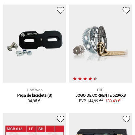
HotSwop
DID
Peça de bicicleta (S)
JOGO DE CORRENTE 520VX3
1
1
2
34,95 €
130,49 €
PVP 144,99 €