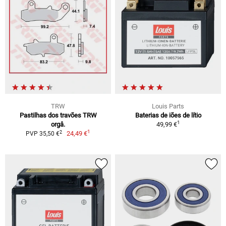
TRW
Louis Parts
Pastilhas dos travões TRW
Baterias de iões de lítio
1
orgâ.
49,99 €
1
2
24,49 €
PVP 35,50 €