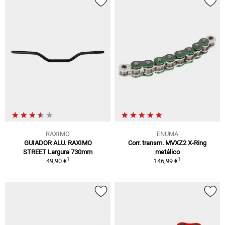
RAXIMO
ENUMA
GUIADOR ALU. RAXIMO
Corr. transm. MVXZ2 X-Ring
STREET Largura 730mm
metálico
1
1
49,90 €
146,99 €