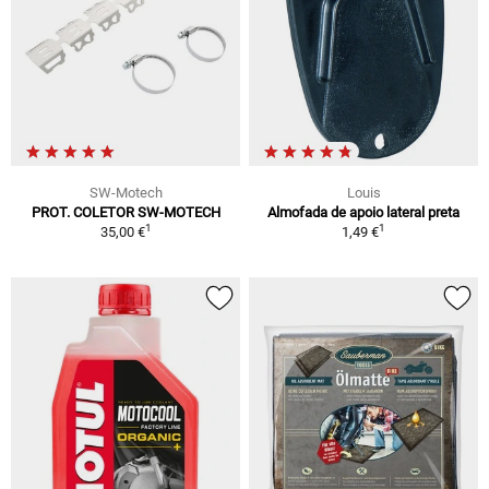
SW-Motech
Louis
PROT. COLETOR SW-MOTECH
Almofada de apoio lateral preta
1
1
35,00 €
1,49 €