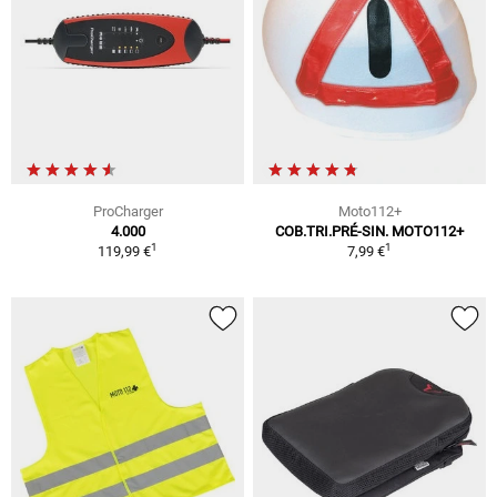
ProCharger
Moto112+
4.000
COB.TRI.PRÉ-SIN. MOTO112+
1
1
119,99 €
7,99 €