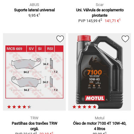
ABUS
Scar
Suporte lateral universal
Uni. Válvula de acoplamento
1
9,95 €
pivotante
1
2
141,71 €
PVP 145,99 €
TRW
Motul
Pastilhas dos travões TRW
Óleo de motor 7100 4T 10W-40,
orgâ.
4 litros
1
1
2