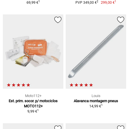
1
1
2
69,99 €
299,00 €
PVP 349,00 €
Moto112+
Louis
Est. prim. socor. p/ motociclos
Alavanca montagem pneus
1
MOTO112+
14,99 €
1
9,99 €