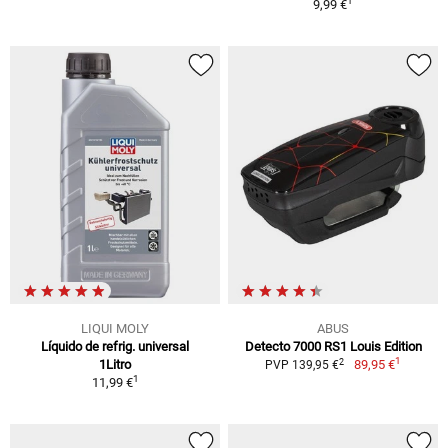
1
9,99 €
LIQUI MOLY
ABUS
Líquido de refrig. universal
Detecto 7000 RS1 Louis Edition
1
2
1Litro
89,95 €
PVP 139,95 €
1
11,99 €