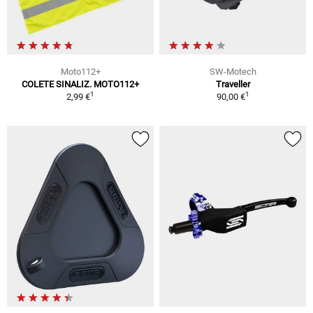
Moto112+
SW-Motech
COLETE SINALIZ. MOTO112+
Traveller
1
1
2,99 €
90,00 €