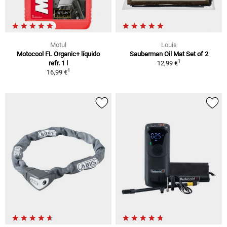
Motul
Louis
Motocool FL Organic+ líquido
Sauberman Oil Mat Set of 2
1
refr. 1 l
12,99 €
1
16,99 €