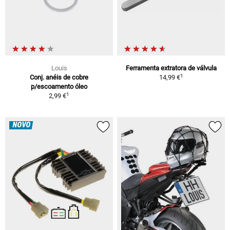
Louis
Ferramenta extratora de válvula
1
Conj. anéis de cobre
14,99 €
p/escoamento óleo
1
2,99 €
NOVO