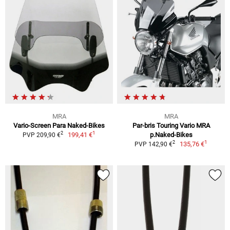
MRA
MRA
Vario-Screen Para Naked-Bikes
Par-bris Touring Vario MRA
1
2
199,41 €
p.Naked-Bikes
PVP 209,90 €
1
2
135,76 €
PVP 142,90 €