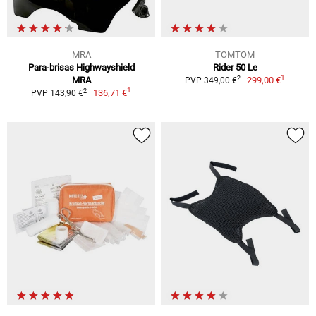
MRA
TOMTOM
Para-brisas Highwayshield
Rider 50 Le
1
2
MRA
299,00 €
PVP 349,00 €
1
2
136,71 €
PVP 143,90 €