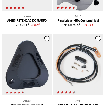
Tourmax
MRA
ANÉIS RETENÇÃO DO GARFO
Para-brisas MRA Customshield
1
1
2
2
3,66 €
130,06 €
PVP 5,03 €
PVP 136,90 €
ABUS
JMP