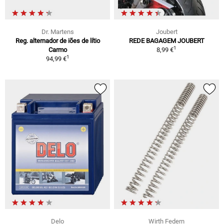
Dr. Martens
Joubert
Reg. alternador de iões de lítio
REDE BAGAGEM JOUBERT
1
Carmo
8,99 €
1
94,99 €
Delo
Wirth Federn