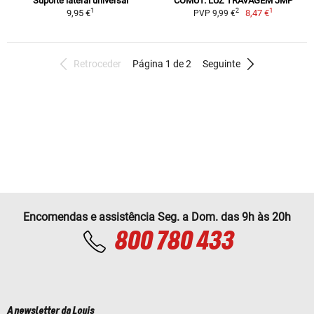
Suporte lateral universal
COMUT. LUZ TRAVAGEM JMP
1
1
2
9,95 €
8,47 €
PVP 9,99 €
Retroceder
Página 1 de 2
Seguinte
Encomendas e assistência Seg. a Dom. das 9h às 20h
800 780 433
A newsletter da Louis