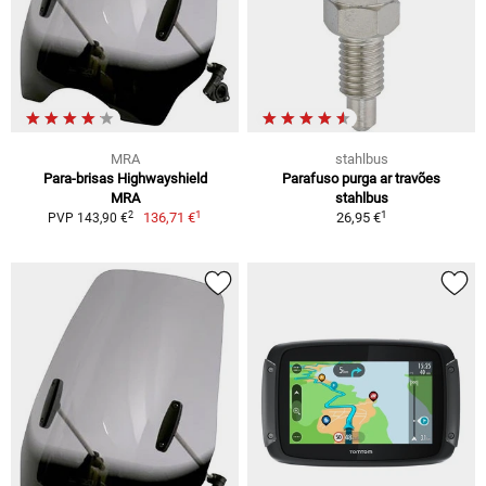
MRA
stahlbus
Para-brisas Highwayshield
Parafuso purga ar travões
MRA
stahlbus
1
1
2
136,71 €
26,95 €
PVP 143,90 €