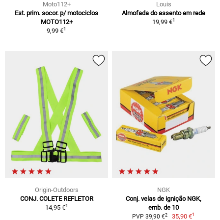
Moto112+
Louis
Est. prim. socor. p/ motociclos
Almofada do assento em rede
1
MOTO112+
19,99 €
1
9,99 €
Origin-Outdoors
NGK
CONJ. COLETE REFLETOR
Conj. velas de ignição NGK,
1
14,95 €
emb. de 10
1
2
35,90 €
PVP 39,90 €