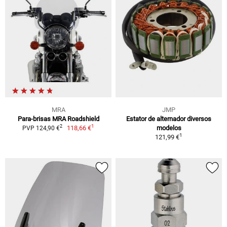
MRA
JMP
Para-brisas MRA Roadshield
Estator de alternador diversos
1
2
118,66 €
modelos
PVP 124,90 €
1
121,99 €