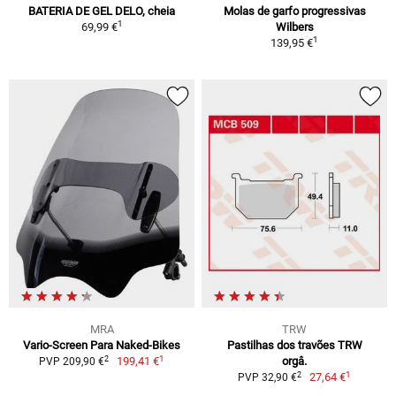
BATERIA DE GEL DELO, cheia
Molas de garfo progressivas
1
69,99 €
Wilbers
1
139,95 €
MRA
TRW
Vario-Screen Para Naked-Bikes
Pastilhas dos travões TRW
1
2
199,41 €
orgâ.
PVP 209,90 €
1
2
27,64 €
PVP 32,90 €