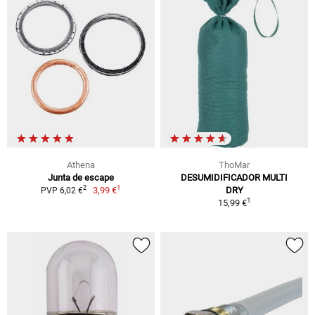
Athena
ThoMar
Junta de escape
DESUMIDIFICADOR MULTI
1
2
3,99 €
DRY
PVP 6,02 €
1
15,99 €