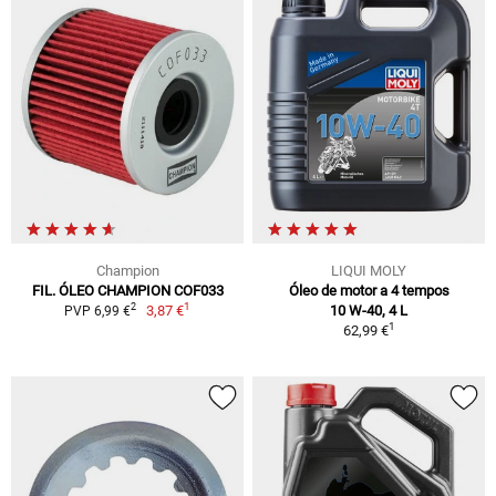
Champion
LIQUI MOLY
FIL. ÓLEO CHAMPION COF033
Óleo de motor a 4 tempos
1
2
3,87 €
10 W-40, 4 L
PVP 6,99 €
1
62,99 €