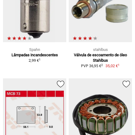
Spahn
stahlbus
Lâmpadas incandescentes
Válvula de escoamento de óleo
1
2,99 €
Stahlbus
1
2
35,02 €
PVP 36,95 €