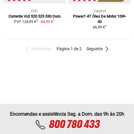
DID
Castrol
Corrente Vx3 520 525 530 Ouro
Power1 4T Óleo De Motor 10W-
1
2
84,55 €
40
PVP 128,99 €
1
66,99 €
Retroceder
Página 1 de 2
Seguinte
Encomendas e assistência Seg. a Dom. das 9h às 20h
800 780 433