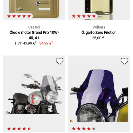
Castrol
Wilbers
Óleo e motor Grand Prix 10W-
Ó. garfo Zero Friction
1
40, 4 L
25,00 €
1
2
34,99 €
PVP 49,99 €