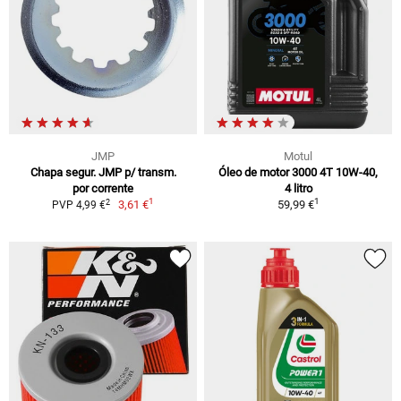
JMP
Motul
Chapa segur. JMP p/ transm.
Óleo de motor 3000 4T 10W-40,
por corrente
4 litro
1
1
2
3,61 €
59,99 €
PVP 4,99 €