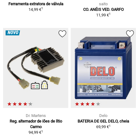
Ferramenta extratora de válvula
saito
1
14,99 €
CO. ANÉIS VED. GARFO
1
11,99 €
NOVO
Dr. Martens
Delo
Reg. alternador de iões de lítio
BATERIA DE GEL DELO, cheia
1
Carmo
69,99 €
1
94,99 €