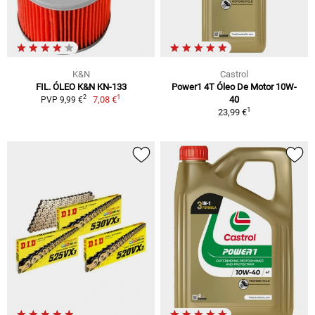
K&N
Castrol
FIL. ÓLEO K&N KN-133
Power1 4T Óleo De Motor 10W-
1
2
7,08 €
40
PVP 9,99 €
1
23,99 €