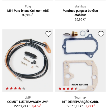
Puig
stahlbus
Mini Para-brisas Cs1 com ABE
Parafuso purga ar travões
1
37,99 €
stahlbus
1
26,95 €
JMP
Tourmax
COMUT. LUZ TRAVAGEM JMP
KIT DE REPARAÇÃO CARB.
1
1
2
2
8,47 €
7,29 €
PVP 9,99 €
PVP 13,23 €