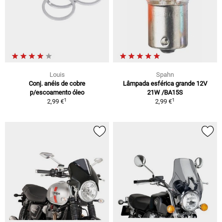
Louis
Spahn
Conj. anéis de cobre
Lâmpada esférica grande 12V
p/escoamento óleo
21W /BA15S
1
1
2,99 €
2,99 €