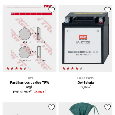
TRW
Louis Parts
Pastilhas dos travões TRW
Gel-Bateria
1
orgâ.
39,99 €
1
2
35,66 €
PVP 41,95 €