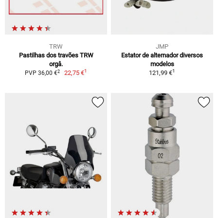
TRW
JMP
Pastilhas dos travões TRW
Estator de alternador diversos
orgâ.
modelos
1
1
2
22,75 €
121,99 €
PVP 36,00 €