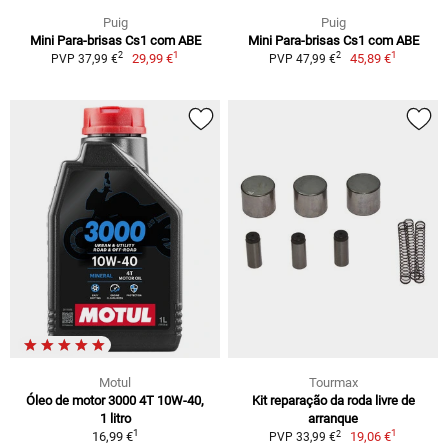
Puig
Puig
Mini Para-brisas Cs1 com ABE
Mini Para-brisas Cs1 com ABE
1
1
2
2
29,99 €
45,89 €
PVP 37,99 €
PVP 47,99 €
Motul
Tourmax
Óleo de motor 3000 4T 10W-40,
Kit reparação da roda livre de
1 litro
arranque
1
1
2
16,99 €
19,06 €
PVP 33,99 €