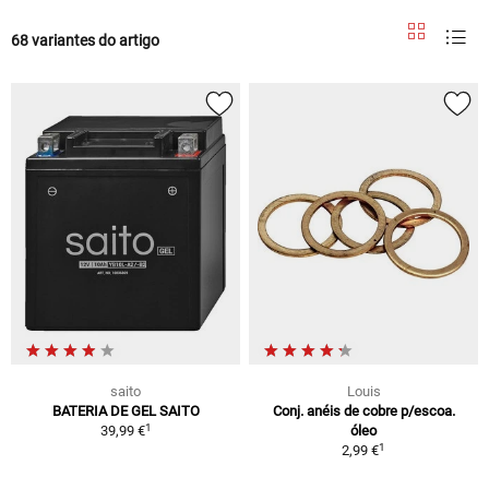
68 variantes do artigo
saito
Louis
BATERIA DE GEL SAITO
Conj. anéis de cobre p/escoa.
1
39,99 €
óleo
1
2,99 €