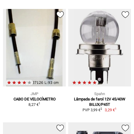
JMP
Spahn
CABO DE VELOCÍMETRO
Lâmpada de farol 12V 45/40W
1
8,27 €
BILUX/P45T
1
2
3,29 €
PVP 3,99 €