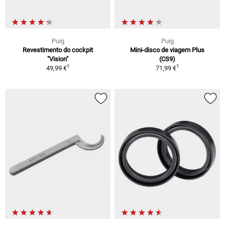
Puig
Puig
Revestimento do cockpit
Mini-disco de viagem Plus
"Vision"
(CS9)
1
1
49,99 €
71,99 €