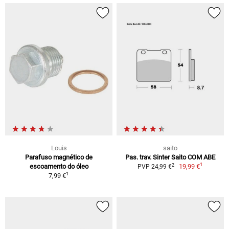
Louis
saito
Parafuso magnético de
Pas. trav. Sinter Saito COM ABE
1
2
escoamento do óleo
19,99 €
PVP 24,99 €
1
7,99 €