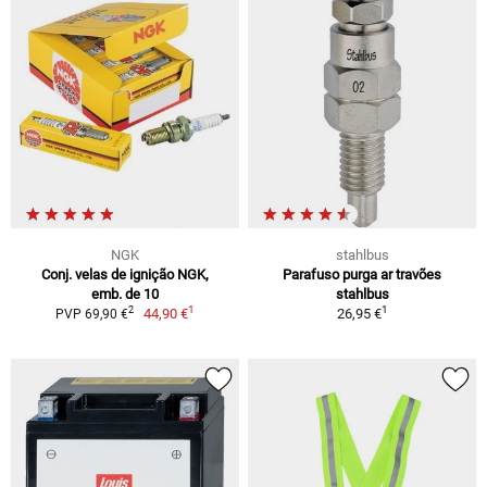
NGK
stahlbus
Conj. velas de ignição NGK,
Parafuso purga ar travões
emb. de 10
stahlbus
1
1
2
44,90 €
26,95 €
PVP 69,90 €