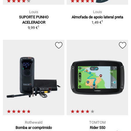
Louis
Louis
SUPORTE PUNHO
Almofada de apoio lateral preta
1
ACELERADOR
1,49 €
1
9,99 €
Rothewald
TOMTOM
Bomba ar comprimido
Rider 550