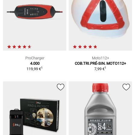
ProCharger
Moto112+
4.000
COB.TRI.PRÉ-SIN. MOTO112+
1
1
119,99 €
7,99 €