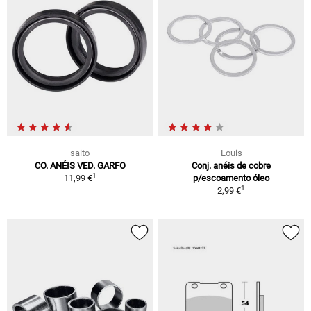
saito
Louis
CO. ANÉIS VED. GARFO
Conj. anéis de cobre
1
11,99 €
p/escoamento óleo
1
2,99 €