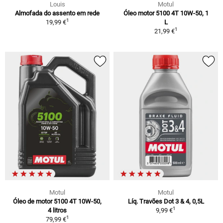
Louis
Motul
Almofada do assento em rede
Óleo motor 5100 4T 10W-50, 1
1
19,99 €
L
1
21,99 €
Motul
Motul
Óleo de motor 5100 4T 10W-50,
Líq. Travões Dot 3 & 4, 0,5L
1
4 litros
9,99 €
1
79,99 €