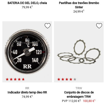
BATERIA DE GEL DELO, cheia
Pastilhas dos travões Brembo
1
79,99 €
Sinter
1
24,99 €
RR
TRW
Indicador direto temp óleo RR
Conjunto de discos de
1
74,99 €
embraiagem TRW
1
2
100,80 €
PVP 112,00 €