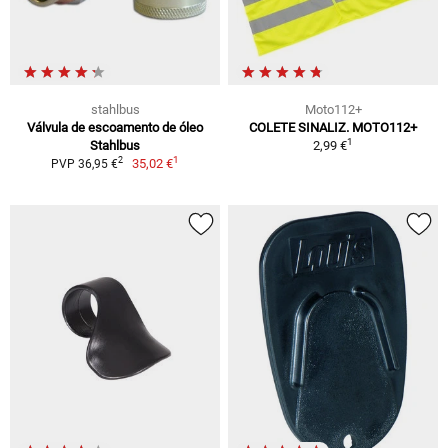
stahlbus
Moto112+
Válvula de escoamento de óleo
COLETE SINALIZ. MOTO112+
1
Stahlbus
2,99 €
1
2
35,02 €
PVP 36,95 €