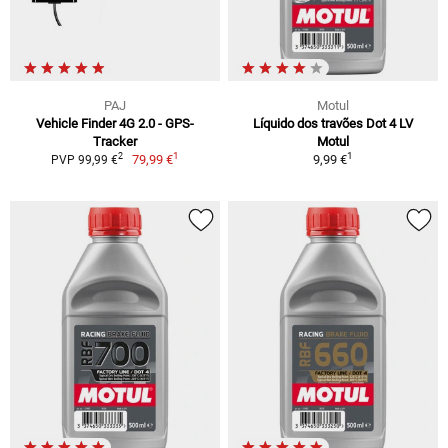
PAJ
Motul
Vehicle Finder 4G 2.0 - GPS-
Líquido dos travões Dot 4 LV
Tracker
Motul
1
1
2
79,99 €
9,99 €
PVP 99,99 €