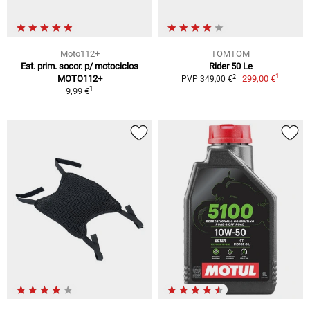
Moto112+
TOMTOM
Est. prim. socor. p/ motociclos
Rider 50 Le
1
2
MOTO112+
299,00 €
PVP 349,00 €
1
9,99 €