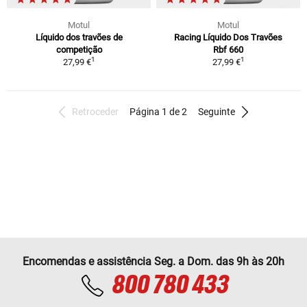
Motul
Motul
Líquido dos travões de
Racing Líquido Dos Travões
competição
Rbf 660
1
1
27,99 €
27,99 €
Retroceder
Página 1 de 2
Seguinte
Encomendas e assistência Seg. a Dom. das 9h às 20h
800 780 433