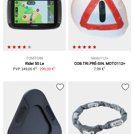
TOMTOM
Moto112+
Rider 50 Le
COB.TRI.PRÉ-SIN. MOTO112+
1
1
2
299,00 €
7,99 €
PVP 349,00 €