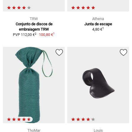
TRW
Athena
Conjunto de discos de
Junta de escape
1
embraiagem TRW
4,80 €
1
2
100,80 €
PVP 112,00 €
ThoMar
Louis