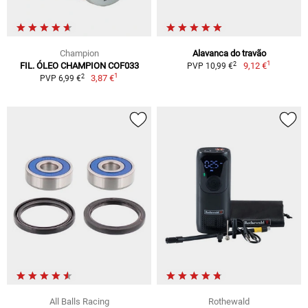
Champion
Alavanca do travão
1
2
FIL. ÓLEO CHAMPION COF033
9,12 €
PVP 10,99 €
1
2
3,87 €
PVP 6,99 €
All Balls Racing
Rothewald