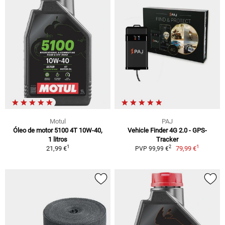
Motul
PAJ
Óleo de motor 5100 4T 10W-40,
Vehicle Finder 4G 2.0 - GPS-
1 litros
Tracker
1
1
2
21,99 €
79,99 €
PVP 99,99 €