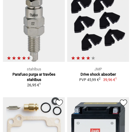
stahlbus
JMP
Parafuso purga ar travões
Drive shock absorber
1
2
stahlbus
39,96 €
PVP 45,99 €
1
26,95 €