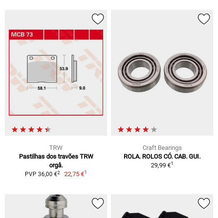
TRW
Craft Bearings
Pastilhas dos travões TRW
ROLA. ROLOS CÓ. CAB. GUI.
1
orgâ.
29,99 €
1
2
22,75 €
PVP 36,00 €