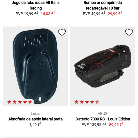
Jogo de rola. rodas All Balls
Bomba ar comprimido
Racing
recarregável 10 bar
1
1
2
2
14,03 €
29,99 €
PVP 19,99 €
PVP 49,99 €
Louis
ABUS
Almofada de apoio lateral preta
Detecto 7000 RS1 Louis Edition
1
1
2
1,49 €
89,95 €
PVP 139,95 €