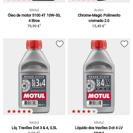
Motul
Autec
Óleo de motor 5100 4T 10W-50,
Chrome-Magic Polimento
4 litros
cromado 2.0
1
1
79,99 €
15,49 €
Motul
Motul
Líq. Travões Dot 3 & 4, 0,5L
Líquido dos travões Dot 4 LV
1