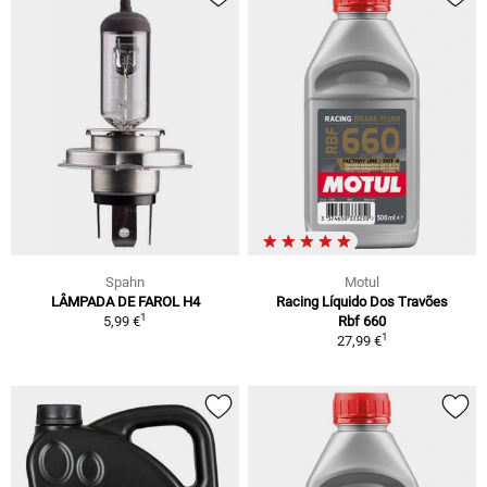
Spahn
Motul
LÂMPADA DE FAROL H4
Racing Líquido Dos Travões
1
5,99 €
Rbf 660
1
27,99 €