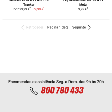
Vehicle Finder 4G 2.0 - GPS-
Líquido dos travões Dot 4 LV
Tracker
Motul
1
1
2
79,99 €
9,99 €
PVP 99,99 €
Retroceder
Página 1 de 2
Seguinte
Encomendas e assistência Seg. a Dom. das 9h às 20h
800 780 433