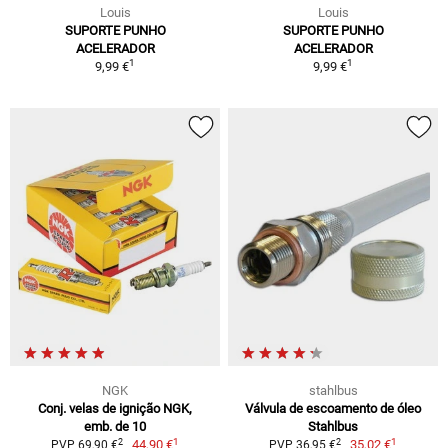
Louis
Louis
SUPORTE PUNHO
SUPORTE PUNHO
ACELERADOR
ACELERADOR
1
1
9,99 €
9,99 €
NGK
stahlbus
Conj. velas de ignição NGK,
Válvula de escoamento de óleo
emb. de 10
Stahlbus
1
1
2
2
44,90 €
35,02 €
PVP 69,90 €
PVP 36,95 €