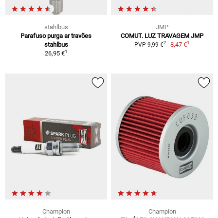
stahlbus
JMP
Parafuso purga ar travões
COMUT. LUZ TRAVAGEM JMP
1
2
stahlbus
8,47 €
PVP 9,99 €
1
26,95 €
Champion
Champion