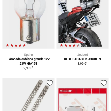
Spahn
Joubert
Lâmpada esférica grande 12V
REDE BAGAGEM JOUBERT
1
21W /BA15S
8,99 €
1
2,99 €