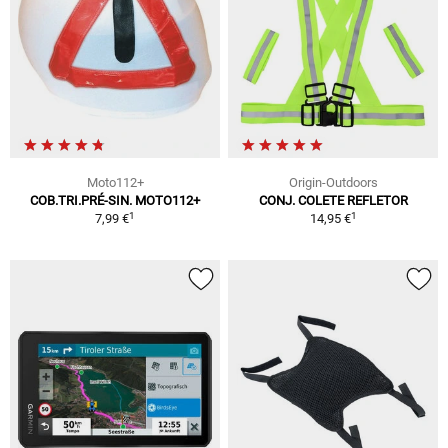
Moto112+
Origin-Outdoors
COB.TRI.PRÉ-SIN. MOTO112+
CONJ. COLETE REFLETOR
1
1
7,99 €
14,95 €