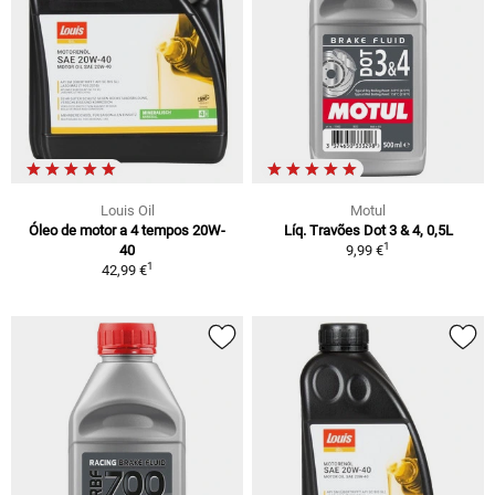
Louis Oil
Motul
Óleo de motor a 4 tempos 20W-
Líq. Travões Dot 3 & 4, 0,5L
1
40
9,99 €
1
42,99 €