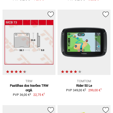
TRW
TOMTOM
Pastilhas dos travões TRW
Rider 50 Le
1
2
orgâ.
299,00 €
PVP 349,00 €
1
2
22,75 €
PVP 36,00 €