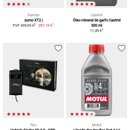
Garmin
Castrol
zumo XT2 |
Óleo mineral do garfo Castrol
1
2
397,15 €
500 ml
PVP 499,99 €
1
11,49 €
PAJ
Motul