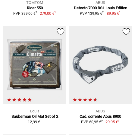
TOMTOM
ABUS
Rider 550
Detecto 7000 RS1 Louis Edition
1
1
2
2
279,00 €
89,95 €
PVP 399,00 €
PVP 139,95 €
Louis
ABUS
Sauberman Oil Mat Set of 2
Cad. corrente Abus 8900
1
1
2
12,99 €
29,95 €
PVP 60,95 €