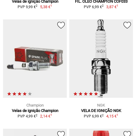
Velas de ignição Champion
FIL. ÓLEO CHAMPION COF033
1
1
2
2
5,38 €
3,87 €
PVP 9,99 €
PVP 6,99 €
Champion
NGK
Velas de ignição Champion
VELA DE IGNIÇÃO NGK
1
1
2
2
2,14 €
4,15 €
PVP 4,99 €
PVP 6,99 €