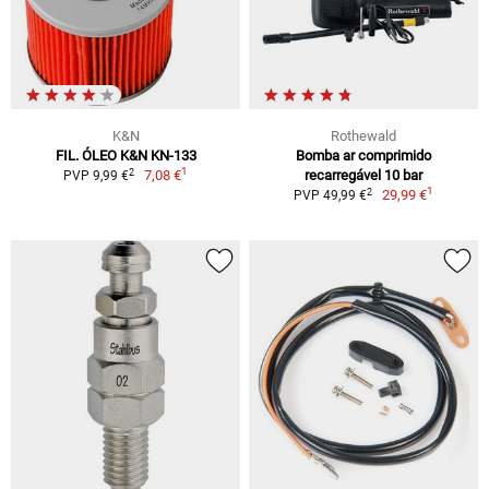
K&N
Rothewald
FIL. ÓLEO K&N KN-133
Bomba ar comprimido
1
2
7,08 €
recarregável 10 bar
PVP 9,99 €
1
2
29,99 €
PVP 49,99 €