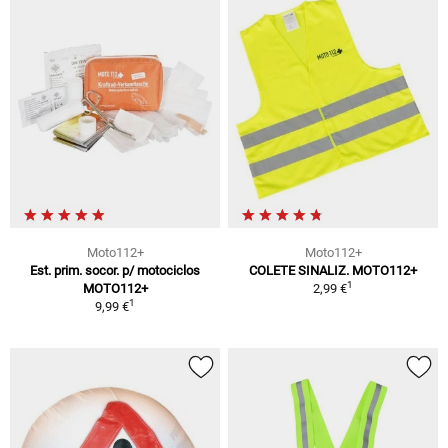
Moto112+
Moto112+
Est. prim. socor. p/ motociclos
COLETE SINALIZ. MOTO112+
1
MOTO112+
2,99 €
1
9,99 €