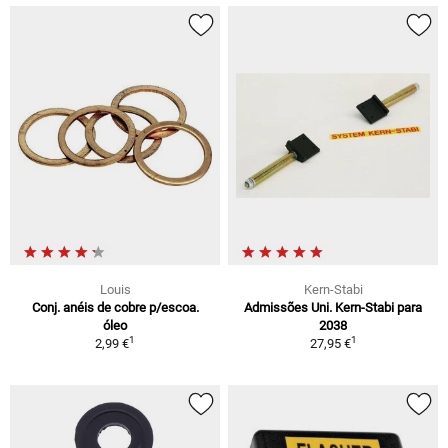
Louis
Kern-Stabi
Conj. anéis de cobre p/escoa.
Admissões Uni. Kern-Stabi para
óleo
2038
1
1
2,99 €
27,95 €