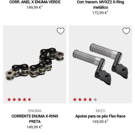
CORR. ANEL X ENUMA VERDE
Corr. transm. MVXZ2 X-Ring
1
149,99 €
metálico
1
172,99 €
ENUMA
MIZU
CORRENTE ENUMA X-RING
Apoios para os pés Flex Race
1
PRETA
169,00 €
1
149,99 €