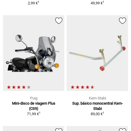
1
1
2,99 €
49,99 €
Puig
Kern-Stabi
Mini-disco de viagem Plus
Sup. básico monocentral Kern-
(CS9)
Stabi
1
1
71,99 €
89,00 €