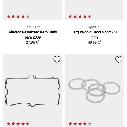
Kern-Stabi
gazzini
Alavanca extensão Kern-Stabi
Largura do guiador Sport 761
para 2039
mm
1
1
27,95 €
49,99 €