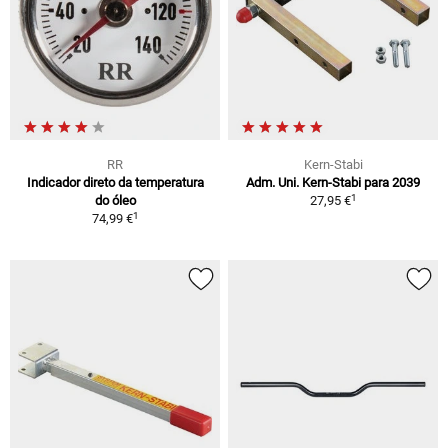
RR
Kern-Stabi
Indicador direto da temperatura
Adm. Uni. Kern-Stabi para 2039
1
do óleo
27,95 €
1
74,99 €