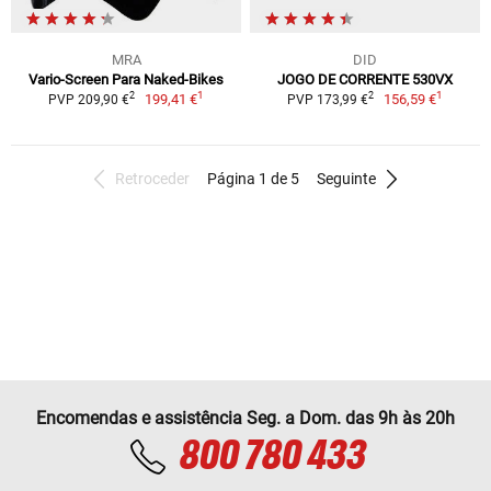
MRA
DID
Vario-Screen Para Naked-Bikes
JOGO DE CORRENTE 530VX
1
1
2
2
199,41 €
156,59 €
PVP 209,90 €
PVP 173,99 €
Retroceder
Página 1 de 5
Seguinte
Encomendas e assistência Seg. a Dom. das 9h às 20h
800 780 433