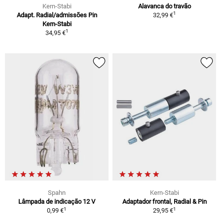
Kern-Stabi
Alavanca do travão
1
Adapt. Radial/admissões Pin
32,99 €
Kern-Stabi
1
34,95 €
Spahn
Kern-Stabi
Lâmpada de indicação 12 V
Adaptador frontal, Radial & Pin
1
1
0,99 €
29,95 €