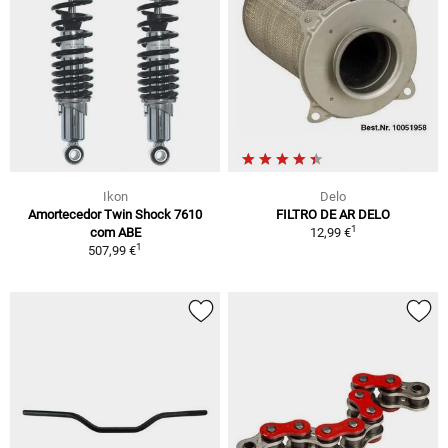
Ikon
Delo
Amortecedor Twin Shock 7610
FILTRO DE AR DELO
1
com ABE
12,99 €
1
507,99 €