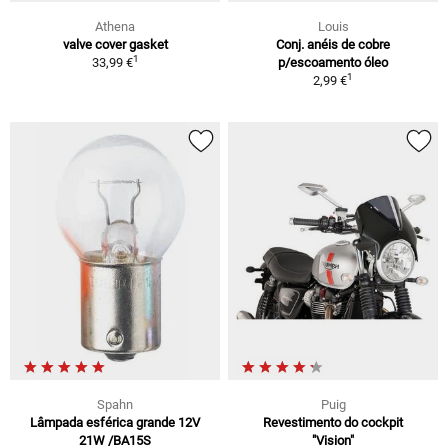
Athena
Louis
valve cover gasket
Conj. anéis de cobre
1
33,99 €
p/escoamento óleo
1
2,99 €
Spahn
Puig
Lâmpada esférica grande 12V
Revestimento do cockpit
21W /BA15S
"Vision"