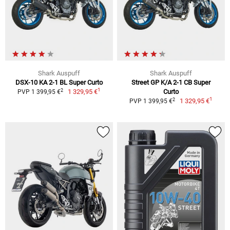
Shark Auspuff
Shark Auspuff
DSX-10 KA 2-1 BL Super Curto
Street GP K/A 2-1 CB Super
1
2
1 329,95 €
Curto
PVP 1 399,95 €
1
2
1 329,95 €
PVP 1 399,95 €