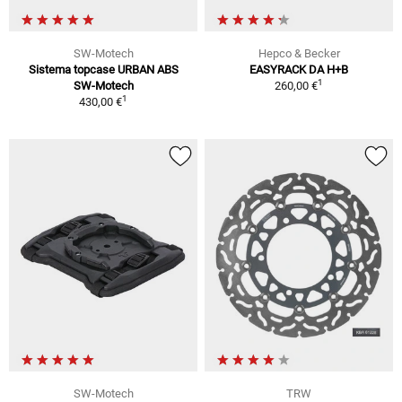
SW-Motech
Hepco & Becker
Sistema topcase URBAN ABS
EASYRACK DA H+B
1
SW-Motech
260,00 €
1
430,00 €
SW-Motech
TRW