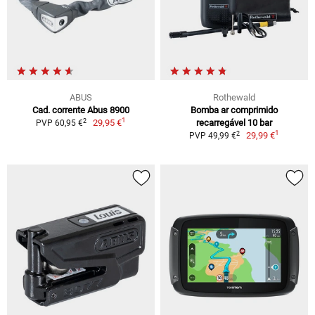
ABUS
Rothewald
Cad. corrente Abus 8900
Bomba ar comprimido
1
2
29,95 €
recarregável 10 bar
PVP 60,95 €
1
2
29,99 €
PVP 49,99 €