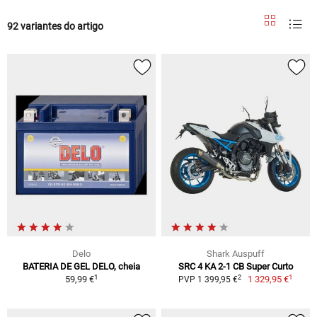
92 variantes do artigo
Delo
Shark Auspuff
BATERIA DE GEL DELO, cheia
SRC 4 KA 2-1 CB Super Curto
1
1
2
59,99 €
1 329,95 €
PVP 1 399,95 €