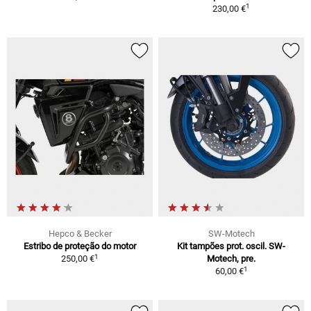
1
230,00 €
Hepco & Becker
SW-Motech
Estribo de proteção do motor
Kit tampões prot. oscil. SW-
1
250,00 €
Motech, pre.
1
60,00 €