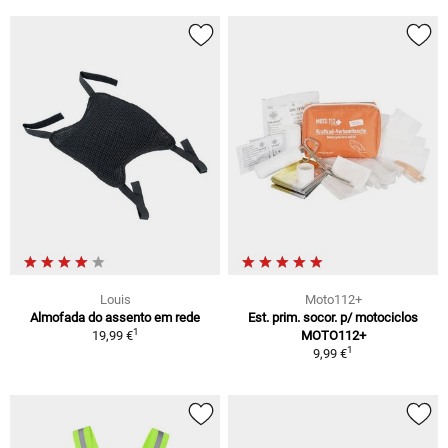
Louis
Moto112+
Almofada do assento em rede
Est. prim. socor. p/ motociclos
1
19,99 €
MOTO112+
1
9,99 €