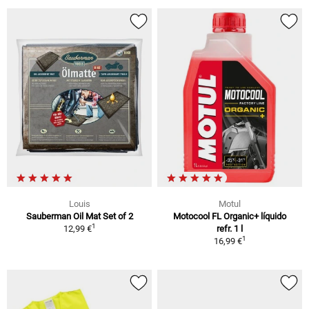
Louis
Motul
Sauberman Oil Mat Set of 2
Motocool FL Organic+ líquido
1
12,99 €
refr. 1 l
1
16,99 €