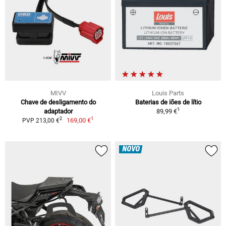
MIVV
Louis Parts
Chave de desligamento do
Baterias de iões de lítio
1
adaptador
89,99 €
1
2
169,00 €
PVP 213,00 €
NOVO