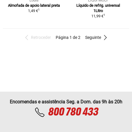
Louis
LIQUI MOLY
Almofada de apoio lateral preta
Líquido de refrig. universal
1
1,49 €
1Litro
1
11,99 €
Retroceder
Página 1 de 2
Seguinte
Encomendas e assistência Seg. a Dom. das 9h às 20h
800 780 433