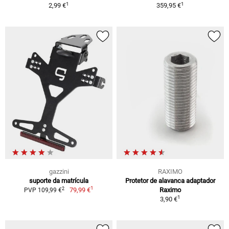
1
1
2,99 €
359,95 €
gazzini
RAXIMO
suporte da matrícula
Protetor de alavanca adaptador
1
2
79,99 €
Raximo
PVP 109,99 €
1
3,90 €