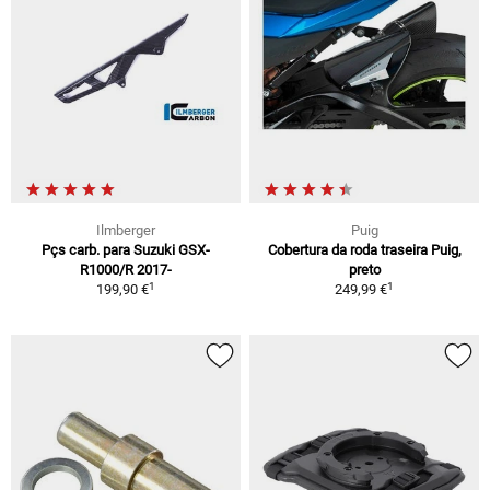
Ilmberger
Puig
Pçs carb. para Suzuki GSX-
Cobertura da roda traseira Puig,
R1000/R 2017-
preto
1
1
199,90 €
249,99 €