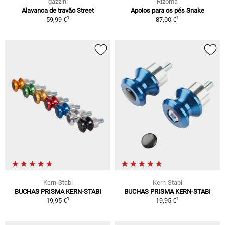
gazzini
Rizoma
Alavanca de travão Street
Apoios para os pés Snake
1
1
59,99 €
87,00 €
Kern-Stabi
Kern-Stabi
BUCHAS PRISMA KERN-STABI
BUCHAS PRISMA KERN-STABI
1
1
19,95 €
19,95 €