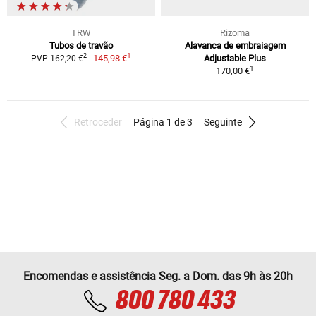
TRW
Rizoma
Tubos de travão
Alavanca de embraiagem
1
2
145,98 €
Adjustable Plus
PVP 162,20 €
1
170,00 €
Retroceder
Página 1 de 3
Seguinte
Encomendas e assistência Seg. a Dom. das 9h às 20h
800 780 433