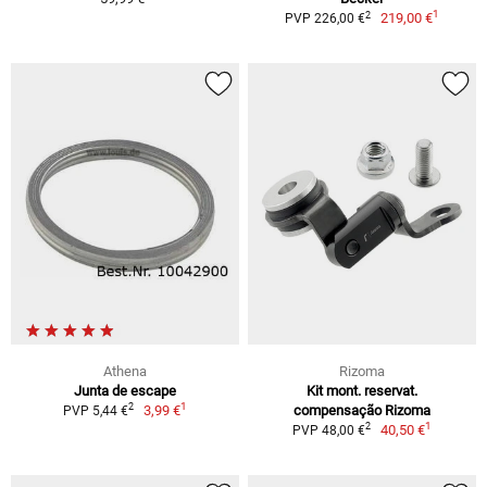
1
2
219,00 €
PVP 226,00 €
Athena
Rizoma
Junta de escape
Kit mont. reservat.
1
2
3,99 €
compensação Rizoma
PVP 5,44 €
1
2
40,50 €
PVP 48,00 €