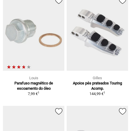
Louis
Gilles
Parafuso magnético de
Apoios pés prateados Touring
escoamento do óleo
Acomp.
1
1
7,99 €
144,99 €