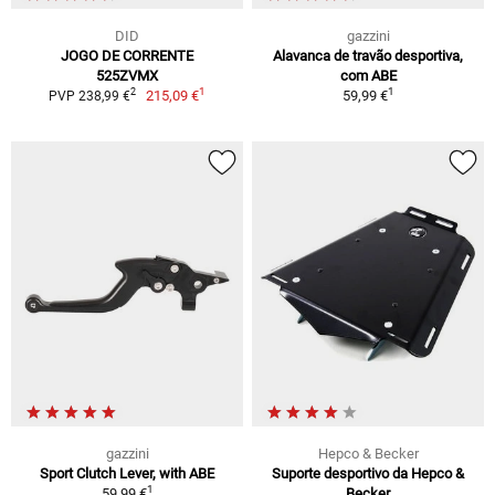
DID
gazzini
JOGO DE CORRENTE
Alavanca de travão desportiva,
525ZVMX
com ABE
1
1
2
215,09 €
59,99 €
PVP 238,99 €
gazzini
Hepco & Becker
Sport Clutch Lever, with ABE
Suporte desportivo da Hepco &
1
59,99 €
Becker