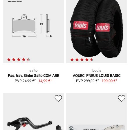
saito
Louis
Pas. trav. Sinter Saito COM ABE
AQUEC. PNEUS LOUIS BASIC
1
1
2
2
14,99 €
199,00 €
PVP 24,99 €
PVP 299,00 €