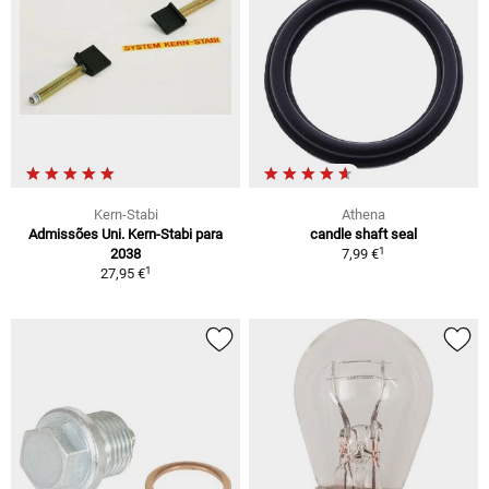
Kern-Stabi
Athena
Admissões Uni. Kern-Stabi para
candle shaft seal
1
2038
7,99 €
1
27,95 €