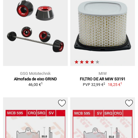
GSG Mototechnik
MIW
Almofada de eixo GRIND
FILTRO DE AR MIW S3191
1
1
2
46,00 €
18,25 €
PVP 32,99 €