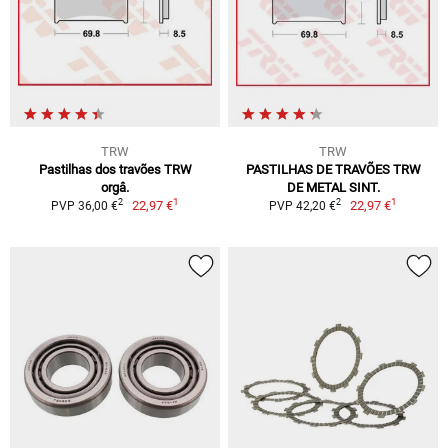
TRW
TRW
Pastilhas dos travões TRW
PASTILHAS DE TRAVÕES TRW
orgâ.
DE METAL SINT.
1
1
2
2
22,97 €
22,97 €
PVP 36,00 €
PVP 42,20 €