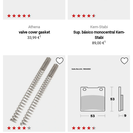
Athena
Kern-Stabi
valve cover gasket
Sup. básico monocentral Kern-
1
33,99 €
Stabi
1
89,00 €