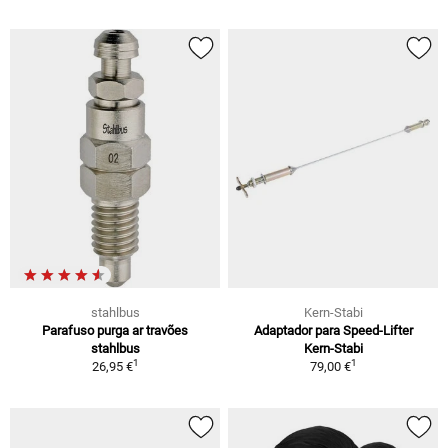
stahlbus
Kern-Stabi
Parafuso purga ar travões
Adaptador para Speed-Lifter
stahlbus
Kern-Stabi
1
1
26,95 €
79,00 €