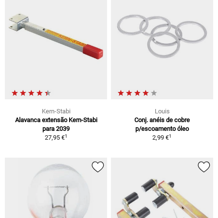
Kern-Stabi
Louis
Alavanca extensão Kern-Stabi
Conj. anéis de cobre
para 2039
p/escoamento óleo
1
1
27,95 €
2,99 €