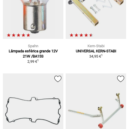
Spahn
Kern-Stabi
Lâmpada esférica grande 12V
UNIVERSAL KERN-STABI
1
21W /BA15S
34,95 €
1
2,99 €