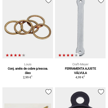
Louis
Craft-Meyer
Conj. anéis de cobre p/escoa.
FERRAMENTA AJUSTE
óleo
VÁLVULA
1
1
2,99 €
4,99 €