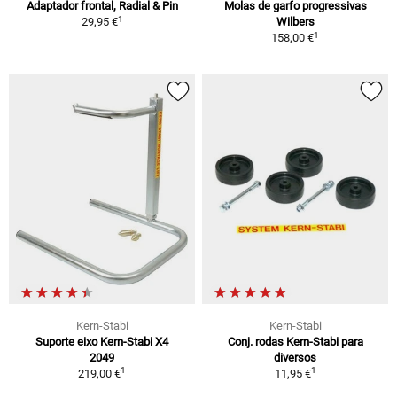
Adaptador frontal, Radial & Pin
Molas de garfo progressivas
1
29,95 €
Wilbers
1
158,00 €
Kern-Stabi
Kern-Stabi
Suporte eixo Kern-Stabi X4
Conj. rodas Kern-Stabi para
2049
diversos
1
1
219,00 €
11,95 €