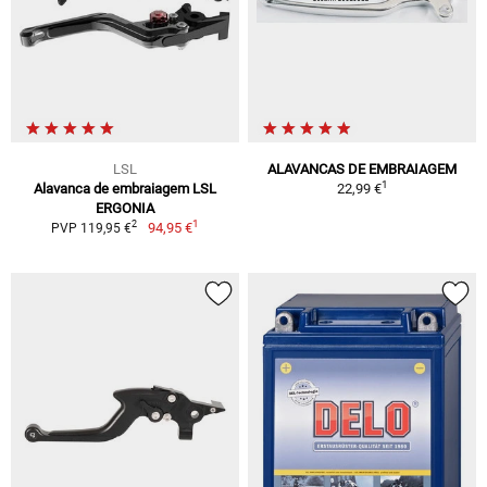
LSL
ALAVANCAS DE EMBRAIAGEM
1
Alavanca de embraiagem LSL
22,99 €
ERGONIA
1
2
94,95 €
PVP 119,95 €