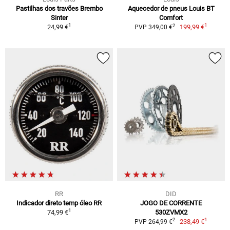
Pastilhas dos travões Brembo
Aquecedor de pneus Louis BT
Sinter
Comfort
1
1
2
24,99 €
199,99 €
PVP 349,00 €
RR
DID
Indicador direto temp óleo RR
JOGO DE CORRENTE
1
74,99 €
530ZVMX2
1
2
238,49 €
PVP 264,99 €