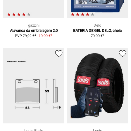
gazzini
Delo
Alavanca da embraiagem 2.0
BATERIA DE GEL DELO, cheia
1
1
2
19,99 €
79,99 €
PVP 79,99 €
Louis Parts
Louis