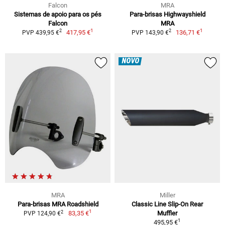
Falcon
MRA
Sistemas de apoio para os pés
Para-brisas Highwayshield
Falcon
MRA
1
1
2
2
417,95 €
136,71 €
PVP 439,95 €
PVP 143,90 €
NOVO
MRA
Miller
Para-brisas MRA Roadshield
Classic Line Slip-On Rear
1
2
83,35 €
Muffler
PVP 124,90 €
1
495,95 €