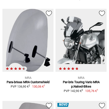
MRA
MRA
Para-brisas MRA Customshield
Par-bris Touring Vario MRA
1
2
130,06 €
p.Naked-Bikes
PVP 136,90 €
1
2
135,76 €
PVP 142,90 €
NOVO