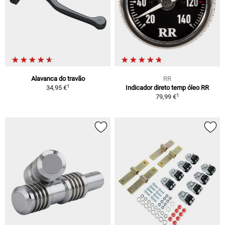
Alavanca do travão
RR
1
34,95 €
Indicador direto temp óleo RR
1
79,99 €