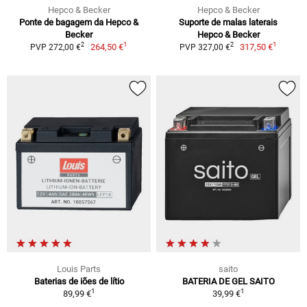
Hepco & Becker
Hepco & Becker
Ponte de bagagem da Hepco &
Suporte de malas laterais
Becker
Hepco & Becker
1
1
2
2
264,50 €
317,50 €
PVP 272,00 €
PVP 327,00 €
Louis Parts
saito
Baterias de iões de lítio
BATERIA DE GEL SAITO
1
1
89,99 €
39,99 €