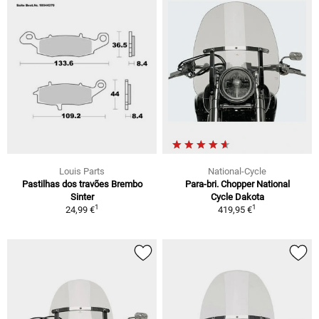
Louis Parts
National-Cycle
Pastilhas dos travões Brembo
Para-bri. Chopper National
Sinter
Cycle Dakota
1
1
24,99 €
419,95 €