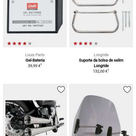
Louis Parts
Longride
Gel-Bateria
Suporte da bolsa de selim
1
39,99 €
Longride
1
132,00 €