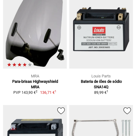
MRA
Louis Parts
Para-brisas Highwayshield
Bateria de iões de sódio
MRA
SNA14Q
1
1
2
136,71 €
89,99 €
PVP 143,90 €