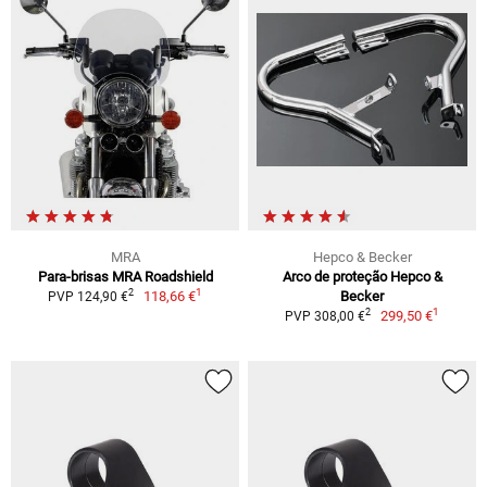
MRA
Hepco & Becker
Para-brisas MRA Roadshield
Arco de proteção Hepco &
1
2
118,66 €
Becker
PVP 124,90 €
1
2
299,50 €
PVP 308,00 €