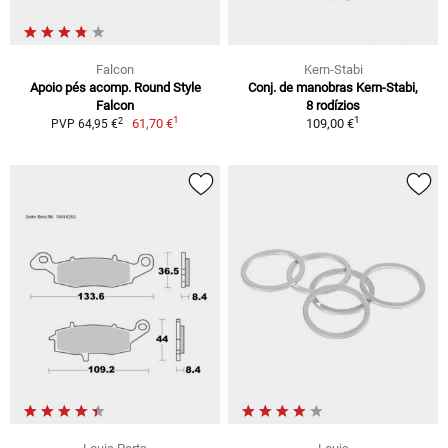
Falcon
Kern-Stabi
Apoio pés acomp. Round Style
Conj. de manobras Kern-Stabi,
Falcon
8 rodízios
1
1
2
61,70 €
109,00 €
PVP 64,95 €