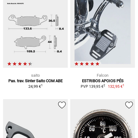
saito
Falcon
Pas. trav. Sinter Saito COM ABE
ESTRIBOS APOIOS PÉS
1
1
2
24,99 €
132,95 €
PVP 139,95 €