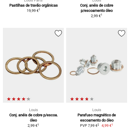
Louis Parts
Louis
Pastilhas de travão orgânicas
Conj. anéis de cobre
1
19,99 €
p/escoamento óleo
1
2,99 €
Louis
Louis
Conj. anéis de cobre p/escoa.
Parafuso magnético de
óleo
escoamento do óleo
1
1
2
2,99 €
4,99 €
PVP 7,99 €