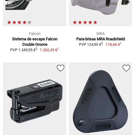
Falcon
MRA
Sistema de escape Falcon
Para-brisas MRA Roadshield
1
2
Double Groove
118,66 €
PVP 124,90 €
1
2
1 282,45 €
PVP 1 349,95 €