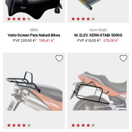
MRA
Kern-Stabi
Vario-Screen Para Naked-Bikes
M. ELEV. KERN-STABI 500KG
1
1
2
2
199,41 €
379,00 €
PVP 209,90 €
PVP 418,00 €